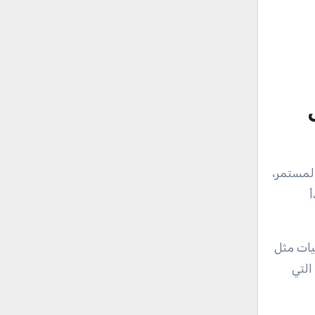
المستمر،
أ
يات مثل
التي