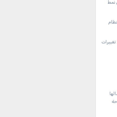
 نمط
نظام
تغييرات
لها
حة