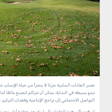
تعتبر العادات السلبية جزءًا لا يتجزأ من حياة الإنسان، حيث تؤثر بشكل كبير على الصحة النفسية والجسدية. هذه العادات، التي قد
تبدو بسيطة في البداية، يمكن أن تتراكم لتصبح عائقًا 
التواصل الاجتماعي إلى تراجع الإنتاجية وفقدان التركيز، م
إن فهم تأثير هذه العادات السلبية يعد خطوة أولى نحو ت