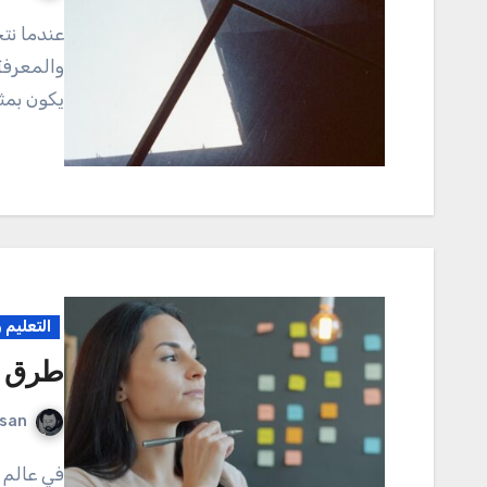
عندما نتحدث عن كبار السن، فإننا نتحدث عن كنز من الخبرات
والمعرفة
يكون بمث
التعليم 
طرق ت
rsan
في عالم مليء بالمعلومات المتدفقة والأفكار المتناقضة، أصبح