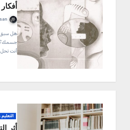
أفكار 
rsan
هل سبق لك أن شعرت بأن عقلك يحتاج إلى “تمرين” مثلما يحتاج
جسمك؟ تخ
أنت تحل 
التعليم 
أثر ا