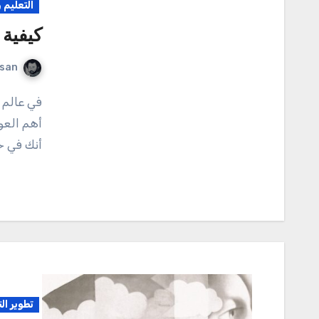
التعليم 
كيفية 
rsan
في عالم مليء بالتحديات والمنافسات، تعتبر الثقة بالنفس من
أهم العو
أنك في حل
تطوير ال