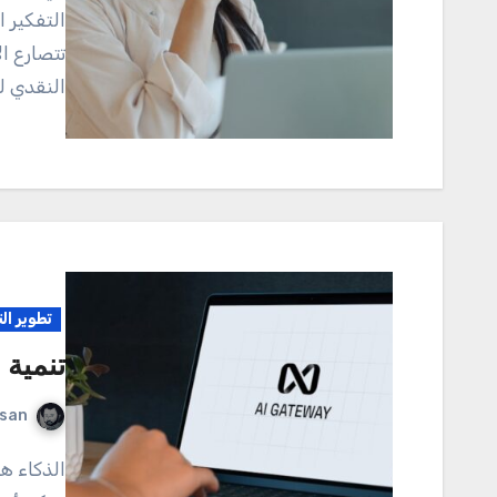
التفكير 
تتصارع ال
النقدي ل
تطوير ال
تنمية 
rsan
الذكاء هو ذلك الكنز الخفي الذي يختبئ في عقولنا، والذي