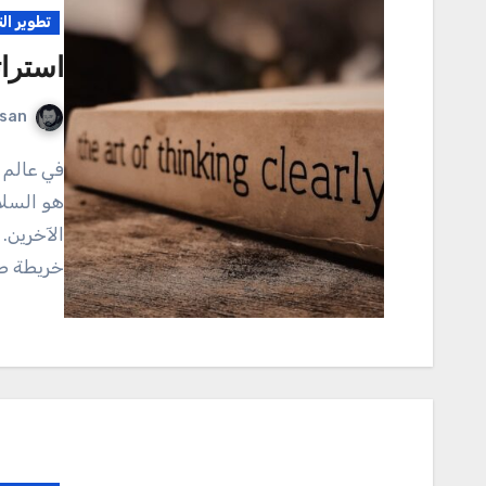
تطوير ال
استرا
rsan
في عالم مليء بالمعلومات والتحديات، يبدو أن التفكير الجيد
هو السلا
الآخرين.
خريطة ط