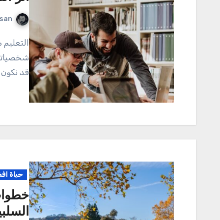
rsan
التعليم هو المفتاح السحري الذي يفتح أبواب العالم، ويشكل
شخصياتنا
قد نكون ك
حياة اف
خطوات
السلبي