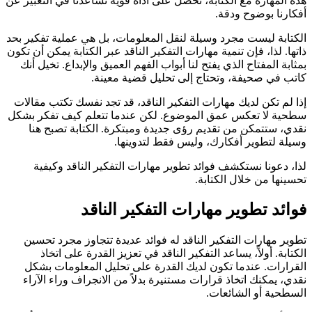
هذه المهارة مع الكتابة، نحصل على أداة قوية تساعدنا في التعبير عن
أفكارنا بوضوح ودقة.
الكتابة ليست مجرد وسيلة لنقل المعلومات، بل هي عملية تفكير بحد
ذاتها. لذا، فإن تنمية مهارات التفكير الناقد عبر الكتابة يمكن أن تكون
بمثابة المفتاح الذي يفتح لنا أبواب الفهم العميق والإبداع. تخيل أنك
كاتب في صحيفة، وتحتاج إلى تحليل قضية معينة.
إذا لم تكن لديك مهارات التفكير الناقد، قد تجد نفسك تكتب مقالات
سطحية لا تعكس عمق الموضوع. لكن عندما تتعلم كيف تفكر بشكل
نقدي، ستتمكن من تقديم رؤى جديدة ومبتكرة. الكتابة تصبح هنا
وسيلة لتطوير أفكارك، وليس فقط لتدوينها.
لذا، دعونا نستكشف فوائد تطوير مهارات التفكير الناقد وكيفية
تحسينها من خلال الكتابة.
فوائد تطوير مهارات التفكير الناقد
تطوير مهارات التفكير الناقد له فوائد عديدة تتجاوز مجرد تحسين
الكتابة. أولاً، يساعد التفكير الناقد في تعزيز القدرة على اتخاذ
القرارات. عندما تكون لديك القدرة على تحليل المعلومات بشكل
نقدي، يمكنك اتخاذ قرارات مستنيرة بدلاً من الانجراف وراء الآراء
السطحية أو الشائعات.