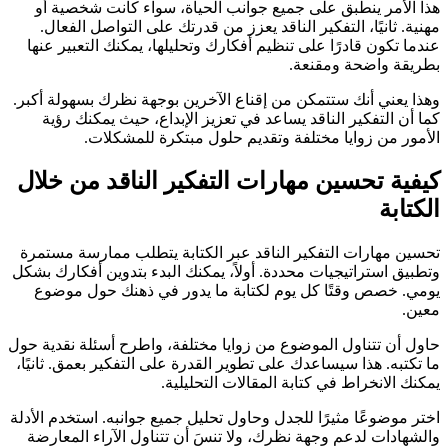
هذا الأمر ينطبق على جميع جوانب الحياة، سواء كانت شخصية أو
مهنية. ثانيًا، التفكير الناقد يعزز من قدرتك على التواصل الفعال.
عندما تكون قادرًا على تنظيم أفكارك وتحليلها، يمكنك التعبير عنها
بطريقة واضحة ومقنعة.
وهذا يعني أنك ستتمكن من إقناع الآخرين بوجهة نظرك بسهولة أكبر.
كما أن التفكير الناقد يساعد في تعزيز الإبداع، حيث يمكنك رؤية
الأمور من زوايا مختلفة وتقديم حلول مبتكرة للمشكلات.
كيفية تحسين مهارات التفكير الناقد من خلال
الكتابة
تحسين مهارات التفكير الناقد عبر الكتابة يتطلب ممارسة مستمرة
وتطبيق استراتيجيات محددة. أولاً، يمكنك البدء بتدوين أفكارك بشكل
يومي. خصص وقتًا كل يوم لكتابة ما يدور في ذهنك حول موضوع
معين.
حاول أن تتناول الموضوع من زوايا مختلفة، واطرح أسئلة نقدية حول
ما تكتبه. هذا سيساعدك على تطوير القدرة على التفكير بعمق. ثانيًا،
يمكنك الانخراط في كتابة المقالات التحليلية.
اختر موضوعًا مثيرًا للجدل وحاول تحليل جميع جوانبه. استخدم الأدلة
والشهادات لدعم وجهة نظرك، ولا تنسَ أن تتناول الآراء المعارضة