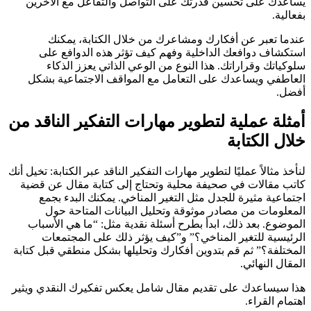
يساعدك على تحسين قدرتك على التواصل والتفاعل مع الآخرين
بفعالية.
عندما تعبر عن أفكارك ومشاعرك من خلال الكتابة، يمكنك
استكشاف دوافعك الداخلية وفهم كيف تؤثر هذه الدوافع على
سلوكياتك وقراراتك. هذا النوع من الوعي الذاتي يعزز الذكاء
العاطفي ويساعدك على التعامل مع المواقف الاجتماعية بشكل
أفضل.
أمثلة عملية لتطوير مهارات التفكير الناقد من
خلال الكتابة
لنأخذ مثالاً عمليًا لتطوير مهارات التفكير الناقد عبر الكتابة: تخيل أنك
كاتب مقالات في صحيفة محلية وتحتاج إلى كتابة مقال عن قضية
اجتماعية مثيرة للجدل مثل التغير المناخي. يمكنك البدء بجمع
المعلومات من مصادر موثوقة وتحليل البيانات المتاحة حول
الموضوع. بعد ذلك، ابدأ بطرح أسئلة نقدية مثل: “ما هي الأسباب
الرئيسية للتغير المناخي؟” و”كيف يؤثر ذلك على المجتمعات
المختلفة؟” ثم قم بتدوين أفكارك وتحليلها بشكل منطقي قبل كتابة
المقال النهائي.
هذا سيساعدك على تقديم مقال شامل يعكس تفكيرك النقدي ويثير
اهتمام القراء.