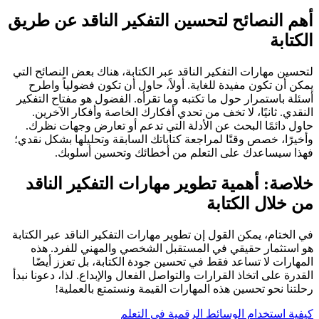
أهم النصائح لتحسين التفكير الناقد عن طريق
الكتابة
لتحسين مهارات التفكير الناقد عبر الكتابة، هناك بعض النصائح التي
يمكن أن تكون مفيدة للغاية. أولاً، حاول أن تكون فضولياً واطرح
أسئلة باستمرار حول ما تكتبه وما تقرأه. الفضول هو مفتاح التفكير
النقدي. ثانيًا، لا تخف من تحدي أفكارك الخاصة وأفكار الآخرين.
حاول دائمًا البحث عن الأدلة التي تدعم أو تعارض وجهات نظرك.
وأخيرًا، خصص وقتًا لمراجعة كتاباتك السابقة وتحليلها بشكل نقدي؛
فهذا سيساعدك على التعلم من أخطائك وتحسين أسلوبك.
خلاصة: أهمية تطوير مهارات التفكير الناقد
من خلال الكتابة
في الختام، يمكن القول إن تطوير مهارات التفكير الناقد عبر الكتابة
هو استثمار حقيقي في المستقبل الشخصي والمهني للفرد. هذه
المهارات لا تساعد فقط في تحسين جودة الكتابة، بل تعزز أيضًا
القدرة على اتخاذ القرارات والتواصل الفعال والإبداع. لذا، دعونا نبدأ
رحلتنا نحو تحسين هذه المهارات القيمة ونستمتع بالعملية!
تصفّح
كيفية استخدام الوسائط الرقمية في التعلم