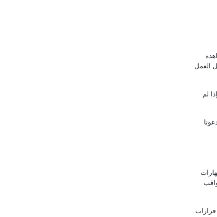
ل العمل
ا لم
عونا
هارات
واقب
 قرارات