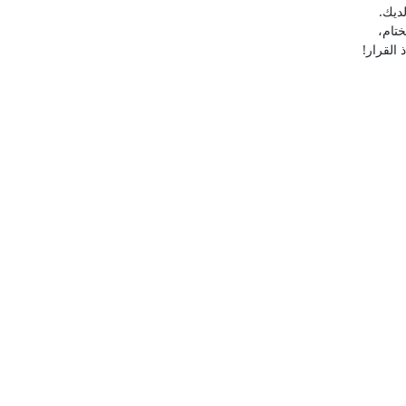
ديك.
ختام،
 القرار!