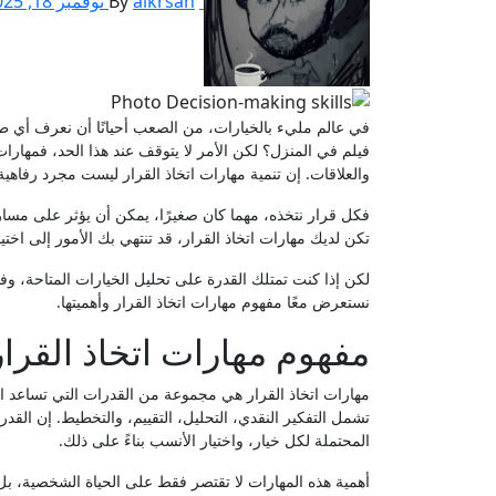
alkrsan
By
نوفمبر 18, 2025
في عالم مليء بالخيارات، من الصعب أحيانًا أن نعرف أي طريق نسلك. هل نختار البيتزا أم السوشي؟ هل نذهب إلى السينما أم نكتفي بمشاهدة
فيلم في المنزل؟ لكن الأمر لا يتوقف عند هذا الحد، فمهارات 
والعلاقات. إن تنمية مهارات اتخاذ القرار ليست مجرد رفاهية
فكل قرار نتخذه، مهما كان صغيرًا، يمكن أن يؤثر على مسار
تكن لديك مهارات اتخاذ القرار، قد تنتهي بك الأمور إلى اخت
لكن إذا كنت تمتلك القدرة على تحليل الخيارات المتاحة، وف
نستعرض معًا مفهوم مهارات اتخاذ القرار وأهميتها.
مفهوم مهارات اتخاذ القرار
مهارات اتخاذ القرار هي مجموعة من القدرات التي تساعد الأ
تشمل التفكير النقدي، التحليل، التقييم، والتخطيط. إن القد
المحتملة لكل خيار، واختيار الأنسب بناءً على ذلك.
أهمية هذه المهارات لا تقتصر فقط على الحياة الشخصية، بل تم