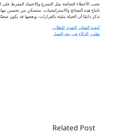
تجنب الأخطاء الشائعة مثل التسرع والاعتماد المفرط على ا
باتباع هذه النصائح والاستراتيجيات، ستتمكن من تحسين مهار
تذكر دائمًا أن الحياة مليئة بالقرارات، وبعضها قد يكون صعبً
تصفّح
كيفية التفكير النقدي للطلاب
تطوير الذكاء في بيئة العمل
المقالات
Related Post