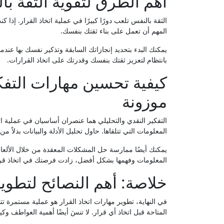
أهم الطرق لتقوية الثقة با
الثقة بالنفس تلعب دورًا كبيرًا في عملية اتخاذ القرار. إذا
المهم أن تعمل على بناء ثقتك بنفسك.
يمكنك البدء بتحديد إنجازاتك السابقة وتذكير نفسك بها عن
بانتظام لتعزيز ثقتك بنفسك وقدرتك على اتخاذ القرارات.
كيفية تحسين مهارات التفكي
موزونة
التفكير النقدي والتحليلي هما عنصران أساسيان في عملية ات
المعلومات التي تتلقاها. حاول تحليل الأدلة والبيانات بدلاً من
يمكنك أيضًا ممارسة حل المشكلات المعقدة من خلال الألعاب ال
المعلومات وفهمها بشكل أفضل، زادت فرصتك في اتخاذ قرا
خلاصة: أهم النصائح لتطوير
في النهاية، تطوير مهارات اتخاذ القرار هو عملية مستمرة تت
المتاحة قبل اتخاذ أي قرار. لا تنسَ أيضًا أهمية العواطف وك