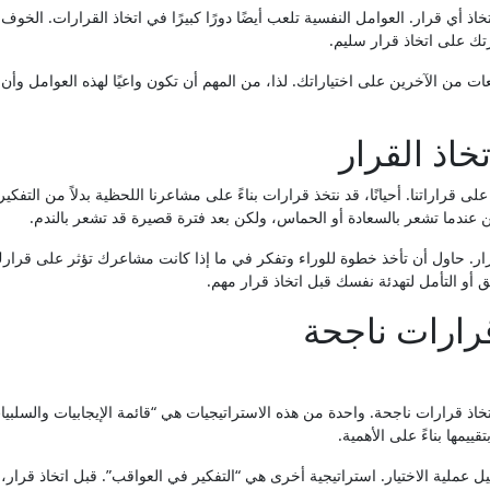
ذ أي قرار. العوامل النفسية تلعب أيضًا دورًا كبيرًا في اتخاذ القرارات. الخوف
تك على اتخاذ قرار سليم.
ات من الآخرين على اختياراتك. لذا، من المهم أن تكون واعيًا لهذه العوامل وأن
خاذ القرار
لى قراراتنا. أحيانًا، قد نتخذ قرارات بناءً على مشاعرنا اللحظية بدلاً من التفكير
 عندما تشعر بالسعادة أو الحماس، ولكن بعد فترة قصيرة قد تشعر بالندم.
القرار. حاول أن تأخذ خطوة للوراء وتفكر في ما إذا كانت مشاعرك تؤثر على قرا
 أو التأمل لتهدئة نفسك قبل اتخاذ قرار مهم.
قرارات ناجحة
اذ قرارات ناجحة. واحدة من هذه الاستراتيجيات هي “قائمة الإيجابيات والسلبيا
ييمها بناءً على الأهمية.
ملية الاختيار. استراتيجية أخرى هي “التفكير في العواقب”. قبل اتخاذ قرار، 