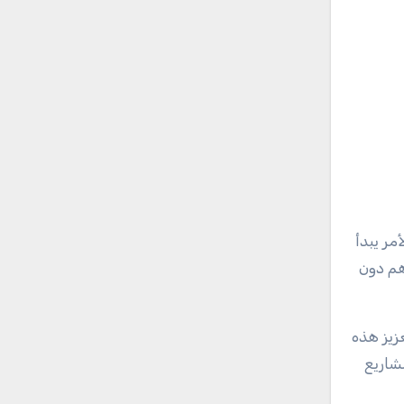
مر يبدأ
هم دون
زيز هذه
شاريع