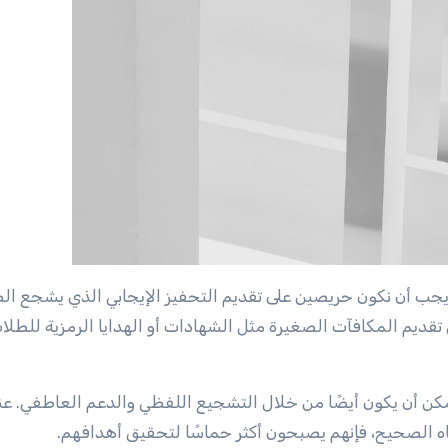
 يجب أن نكون حريصين على تقديم التحفيز الإيجابي الذي يشجع ال
قديم المكافآت الصغيرة مثل الشهادات أو الهدايا الرمزية للطلا
مكن أن يكون أيضًا من خلال التشجيع اللفظي والدعم العاطفي. عن
جاه الصحيح، فإنهم يصبحون أكثر حماسًا لتحقيق أهدافهم.