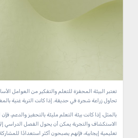
تعتبر البيئة المحفزة للتعلم والتفكير من العوامل الأساسية التي تؤثر بشكل كبير على نجاح العملية التعليمية. فكر في الأمر كأنك
تحاول زراعة شجرة في حديقة. إذا كانت التربة غنية بال
بالمثل، إذا كانت بيئة التعلم مليئة بالتحفيز والدعم، 
الاستكشاف والتجربة يمكن أن يحول الفصل الدراسي إلى
تعليمية إيجابية، فإنهم يصبحون أكثر استعدادًا للمشاركة