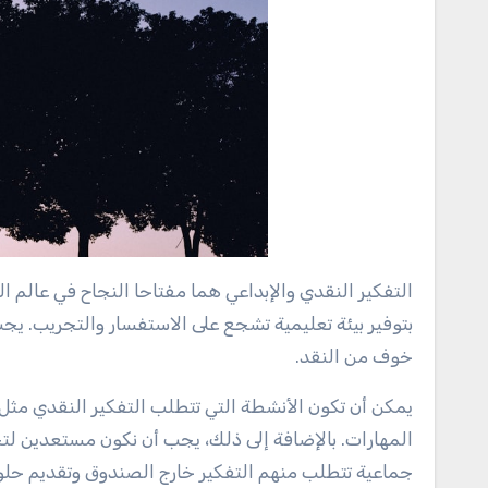
التفكير النقدي والإبداعي هما مفتاحا النجاح في عالم ا
بتوفير بيئة تعليمية تشجع على الاستفسار والتجريب. يج
خوف من النقد.
يمكن أن تكون الأنشطة التي تتطلب التفكير النقدي مثل
المهارات. بالإضافة إلى ذلك، يجب أن نكون مستعدين لت
جماعية تتطلب منهم التفكير خارج الصندوق وتقديم حل