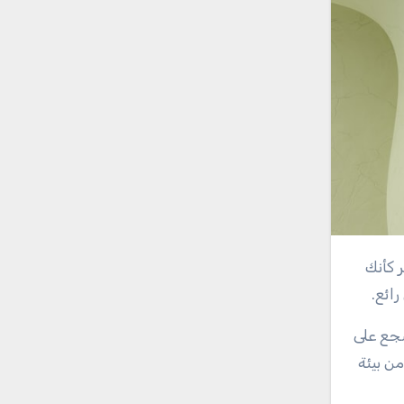
ائع.
شجع على
ن بيئة