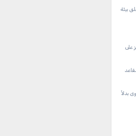
لق بيئة
 على
قاعد
 بدلاً