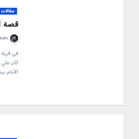
مقالات م
قصة ا
rsan
في قرية صغيرة محاطة بالجبال والأنهار، عاش طفل يُدعى علي.
كان علي 
الأيام، ب