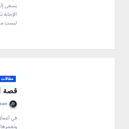
يسعى إلي
الإجابة ت
ليست مج
مقالات م
قصة ال
rsan
في أعماق الغابة الكثيفة، حيث تتعانق الأشجار العملاقة
وتغمرها