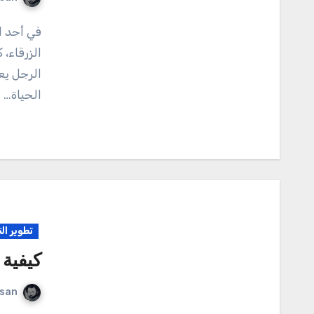
في أحد الأودية الخضراء، حيث تتعانق الأشجار مع السماء
الزرقاء،
الرجل يع
الحياة…
تطوير ال
كيفية 
rsan