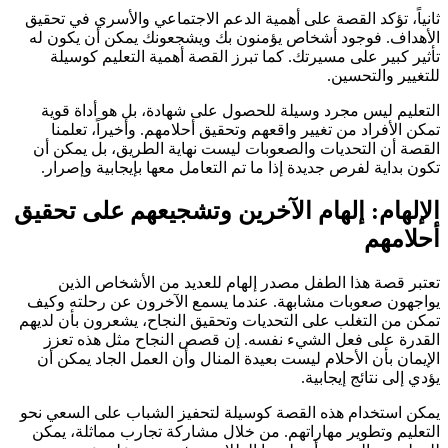
ثانياً، تؤكد القصة على أهمية الدعم الاجتماعي والأسري في تحقيق
الأهداف. فوجود أشخاص يؤمنون بك ويشجعونك يمكن أن يكون له
تأثير كبير على مسيرتك. كما تبرز القصة أهمية التعليم كوسيلة
للتغيير والتحسين.
التعليم ليس مجرد وسيلة للحصول على شهادة، بل هو أداة قوية
تمكن الأفراد من تغيير واقعهم وتحقيق أحلامهم. وأخيراً، تعلمنا
القصة أن التحديات والصعوبات ليست نهاية الطريق، بل يمكن أن
تكون بداية لفرص جديدة إذا ما تم التعامل معها بإيجابية وإصرار.
الإلهام: إلهام الآخرين وتشجيعهم على تحقيق
أحلامهم
تعتبر قصة هذا الطفل مصدر إلهام للعديد من الأشخاص الذين
يواجهون صعوبات مشابهة. عندما يسمع الآخرون عن رحلته وكيف
تمكن من التغلب على التحديات وتحقيق النجاح، يشعرون بأن لديهم
القدرة على فعل الشيء نفسه. إن قصص النجاح مثل هذه تعزز
الإيمان بأن الأحلام ليست بعيدة المنال وأن العمل الجاد يمكن أن
يؤدي إلى نتائج إيجابية.
يمكن استخدام هذه القصة كوسيلة لتحفيز الشباب على السعي نحو
التعليم وتطوير مهاراتهم. من خلال مشاركة تجارب مماثلة، يمكن