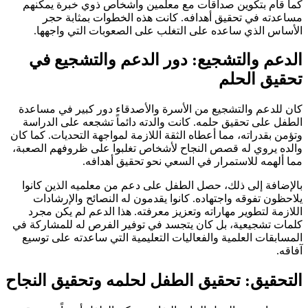
كما قام بتكوين صداقات مع معلمين وأشخاص ذوي خبرة يمكنهم
مساعدته في تحقيق أهدافه. كانت هذه الخطوات بمثابة حجر
الأساس الذي ساعده على التغلب على الصعوبات التي واجهها.
الدعم والتشجيع: دور الدعم والتشجيع في
تحقيق الحلم
كان للدعم والتشجيع من الأسرة والأصدقاء دور كبير في مساعدة
الطفل على تحقيق حلمه. كانت والدته دائماً تشجعه على الدراسة
وتؤمن بقدراته، مما أعطاه الثقة اللازمة لمواجهة التحديات. كما كان
والده يروي له قصص النجاح لأشخاص تغلبوا على ظروفهم الصعبة،
مما ألهمه للاستمرار في السعي نحو تحقيق أهدافه.
بالإضافة إلى ذلك، حصل الطفل على دعم من معلميه الذين كانوا
يلاحظون تفوقه واجتهاده. كانوا يقدمون له النصائح والإرشادات
اللازمة لتطوير مهاراته وتعزيز معرفته. هذا الدعم لم يكن مجرد
كلمات تشجيعية، بل كان يتجسد في توفير الفرص له للمشاركة في
المسابقات العلمية والفعاليات التعليمية التي ساعدته على توسيع
آفاقه.
التحقيق: تحقيق الطفل لحلمه وتحقيق النجاح