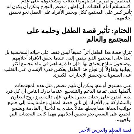
للمعلمين والمربين أن يلهموا الطلاب ويشجعوهم على عدم
الاستسلام أمام العقبات. إن إظهار قصص النجاح يمكن أن يكون له
تأثير كبير على المجتمع ككل ويحفز الأفراد على العمل نحو تحقيق
أحلامهم.
الختام: تأثير قصة الطفل وحلمه على
المجتمع والعالم
تترك قصة هذا الطفل أثراً عميقاً ليس فقط على حياته الشخصية بل
أيضاً على المجتمع الذي ينتمي إليه. عندما يحقق الأفراد أحلامهم
ويصبحون نماذج يحتذى بها، فإن ذلك يساهم في بناء مجتمع أكثر
إيجابية وتفاؤلاً. إن نجاح هذا الطفل يعكس قدرة الإنسان على التغلب
على الصعوبات وتحقيق الإنجازات الكبيرة.
على مستوى أوسع، يمكن أن تلهم قصص مثل هذه المجتمعات
بأكملها لتبني ثقافة الدعم والتشجيع. عندما يدرك الناس أن كل فرد
لديه القدرة على إحداث تغيير إيجابي، فإن ذلك يعزز روح التعاون
والمشاركة بين الأفراد. إن تأثير قصة الطفل وحلمه يمتد إلى جميع
جوانب الحياة، مما يجعلها مثالاً يحتذى به للأجيال القادمة ويشجع
الجميع على السعي نحو تحقيق أحلامهم مهما كانت التحديات التي
تواجههم.
تصفّح
قصة المعلم والدرس الأخير