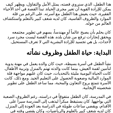
هذا الطفل، الذي سنروي قصته، يمثل الأمل والتفاؤل، ويظهر كيف
يمكن للإرادة القوية أن تغير مجرى الحياة. تبدأ القصة في أحد الأحياء
الفقيرة، حيث يعيش هذا الطفل مع أسرته. على الرغم من قلة
الموارد والظروف القاسية، كان لديه شغف كبير بالتعلم واستكشاف
العالم من حوله.
كان يحلم بأن يصبح عالماً أو مهندساً، يسهم في تطوير مجتمعه
ويحقق إنجازات ترفع من شأن بلده. هذه القصة ليست مجرد سرد
لأحداث، بل هي تجسيد للإرادة البشرية التي لا تعرف المستحيل.
البداية: حياة الطفل وظروف نشأته
نشأ الطفل في أسرة بسيطة، حيث كان والده يعمل في مهنة يدوية
لتأمين لقمة العيش، بينما كانت والدته تهتم بالمنزل وتربية الأطفال.
كانت الحياة اليومية مليئة بالتحديات، حيث كان عليهم مواجهة قلة
الموارد المالية وصعوبة الحصول على التعليم الجيد. ومع ذلك، كانت
الأسرة تتمتع بروح التعاون والمحبة، مما ساعد الطفل على تطوير
شخصيته الإيجابية.
في المدرسة، كان الطفل متفوقاً في دراسته، رغم الظروف الصعبة
التي يواجهها. كان يستيقظ مبكراً ليذهب إلى المدرسة سيراً على
الأقدام، ويقضي ساعات طويلة في الدراسة بعد العودة إلى المنزل.
كان لديه شغف كبير بالعلوم والرياضيات، وكان يقضي وقته في