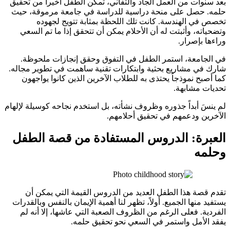
بعد سنوات من العمل الجاد والتفاني، تمكن الطفل أخيراً من تحقيق
حلمه. حصل على منحة دراسية للدراسة في جامعة مرموقة، حيث
تخصص في الهندسة. كانت تلك اللحظة بمثابة تتويج لجهوده
وتضحياته، وأثبتت له أن الأحلام يمكن أن تتحقق إذا ما تم السعي
وراءها بإصرار.
في الجامعة، استمر الطفل في التفوق وحقق إنجازات ملحوظة.
شارك في مشاريع بحثية وابتكارات تقنية ساهمت في تطوير مجاله.
كما أصبح نموذجاً يحتذى به للطلاب الآخرين الذين كانوا يواجهون
تحديات مشابهة.
لم ينسَ أبداً جذوره وظروف نشأته، بل استخدم نجاحه كوسيلة لإلهام
الآخرين ودعمهم في تحقيق أحلامهم.
العبرة: الدروس المستفادة من قصة الطفل
وحلمه
تقدم قصة هذا الطفل العديد من الدروس القيمة التي يمكن أن
يستفيد منها الجميع. أولاً، تظهر لنا أهمية الإيمان بالنفس وبالقدرات
الفردية. فعلى الرغم من الظروف الصعبة التي عاشها، إلا أنه لم
يفقد الأمل واستمر في السعي نحو تحقيق حلمه.