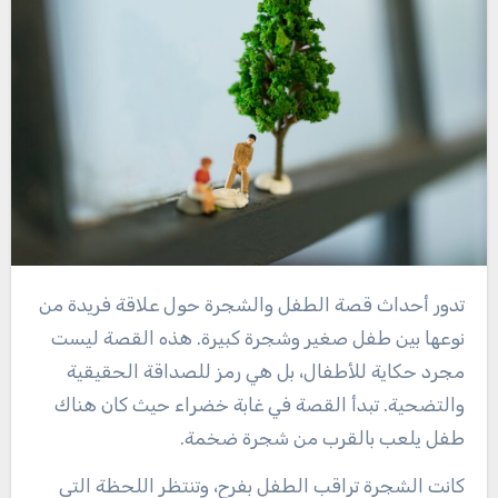
تدور أحداث قصة الطفل والشجرة حول علاقة فريدة من
نوعها بين طفل صغير وشجرة كبيرة. هذه القصة ليست
مجرد حكاية للأطفال، بل هي رمز للصداقة الحقيقية
والتضحية. تبدأ القصة في غابة خضراء حيث كان هناك
طفل يلعب بالقرب من شجرة ضخمة.
كانت الشجرة تراقب الطفل بفرح، وتنتظر اللحظة التي