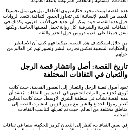
العلاقات الإنسانية والمخاطر المرتبطة بالثقة العمياء.
هذه القصة ليست مجرد حكاية تروى للأطفال، بل هي تمثل تجسيدًا
للعديد من القيم الإنسانية التي تتجاوز الحدود الثقافية. تتعدد الروايات
حول هذه القصة، حيث يمكن أن نجدها في الأدب العربي، وكذلك في
الثقافات الغربية والشرقية. كل رواية تحمل لمستها الخاصة، ولكنها
تتفق جميعًا على تقديم دروس حول الحذر والثقة.
من خلال استكشاف هذه القصة، يمكننا فهم كيف أن الأساطير
والحكايات الشعبية تعكس تجارب البشر وتصوراتهم عن العالم من
حولهم.
تاريخ القصة: أصل وانتشار قصة الرجل
والثعبان في الثقافات المختلفة
تعود أصول قصة الرجل والثعبان إلى العصور القديمة، حيث كانت
تُروى كجزء من التراث الشفهي في العديد من الثقافات. يُعتقد أن
هذه القصة نشأت في منطقة الشرق الأوسط، حيث كانت الثعابين
تُعتبر رموزًا للخداع والشر. مع مرور الزمن، انتشرت القصة إلى
مناطق مختلفة من العالم، حيث تم تعديلها لتناسب الثقافات
المحلية.
في بعض الثقافات، يُنظر إلى الثعبان كرمز للحكمة، بينما في ثقافات