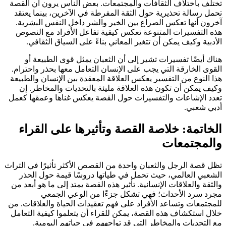
تختلف باختلاف الثقافات والمجتمعات. بعض الناس يرون أن القصة
تحمل رسالة تحذيرية حول الثقة المفرطة في الآخرين، بينما يعتقد
آخرون أنها تعكس الصراع بين الخير والشر داخل النفس البشرية.
هذه التفسيرات المتنوعة تعكس كيفية تفاعل الأفراد مع النصوص
الأدبية وكيف يمكن أن تتغير المعاني بناءً على السياق الثقافي.
هناك أيضًا تفسيرات تشير إلى أن الثعبان يمثل قوى الطبيعة أو
القوى الخارقة التي يجب على الإنسان التعامل معها بحذر واحترام.
هذا النوع من التفسير يعكس العلاقة المعقدة بين الإنسان والطبيعة
وكيف يمكن أن تكون هذه العلاقة مليئة بالتحديات والمخاطر. إن
تعدد الإشاعات والتفسيرات حول القصة يعكس غناها وعمقها كعمل
أدبي شعبي.
الخاتمة: خلاصة القصة وتأثيرها على القراء
والمجتمعات
تظل قصة الرجل والثعبان واحدة من القصص الأكثر تأثيرًا في التراث
الشعبي العالمي، حيث تحمل في طياتها دروسًا قيمة حول الحذر
والثقة والعلاقات الإنسانية. تأثير هذه القصة يمتد إلى ما هو أبعد من
مجرد سرد الأحداث؛ فهي تشكل جزءًا من الوعي الجمعي
للمجتمعات وتساعد الأفراد على فهم تعقيدات الحياة والعلاقات. من
خلال استكشاف هذه القصة، يمكن للقراء أن يتعلموا كيفية التعامل
مع التحديات والمخاطر التي قد تواجههم في حياتهم اليومية.