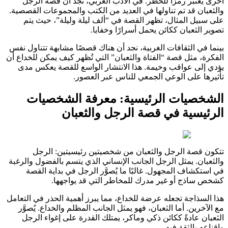
أخرى يُعتبر رمزًا للخطر. في الأدب العربي، نجد أن قصة الرجل
والثعبان قد تم تناولها في العديد من الكتب والمجموعات القصصية.
على سبيل المثال، تظهر القصة في “ألف ليلة وليلة”، حيث يتم
تصوير الثعبان ككائن يحمل أسرارًا وخفايا.
بينما في الثقافات الغربية، نجد أن هناك قصصًا مشابهة تتناول نفس
الفكرة، مثل قصة “الفتاة والثعبان” التي تُظهر كيف يمكن للخداع أن
يؤدي إلى عواقب وخيمة. هذا الانتشار الواسع للقصة يعكس مدى
تأثيرها على الوعي الجمعي للناس عبر العصور.
الشخصيات الرئيسية: معرفة الشخصيات
الرئيسية في قصة الرجل والثعبان
تتكون قصة الرجل والثعبان من شخصيتين رئيسيتين: الرجل
والثعبان. يمثل الرجل الجانب الإنساني الذي يتسم بالفضول والرغبة
في استكشاف المجهول. غالبًا ما يُصوَّر الرجل في بداية القصة
كشخص ساذج أو غير مدرك للمخاطر التي قد يواجهها.
هذا السذاجة تجعله عرضة للخداع، مما يبرز أهمية الحذر في التعامل
مع الآخرين. أما الثعبان، فهو يمثل الجانب المظلم والخداع. يُصوَّر
الثعبان عادةً ككائن ذكي وماكر، يمتلك القدرة على إغواء الرجل
وإقناعه بالثقة فيه.