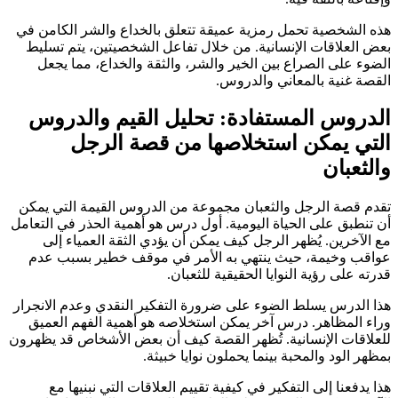
هذه الشخصية تحمل رمزية عميقة تتعلق بالخداع والشر الكامن في
بعض العلاقات الإنسانية. من خلال تفاعل الشخصيتين، يتم تسليط
الضوء على الصراع بين الخير والشر، والثقة والخداع، مما يجعل
القصة غنية بالمعاني والدروس.
الدروس المستفادة: تحليل القيم والدروس
التي يمكن استخلاصها من قصة الرجل
والثعبان
تقدم قصة الرجل والثعبان مجموعة من الدروس القيمة التي يمكن
أن تنطبق على الحياة اليومية. أول درس هو أهمية الحذر في التعامل
مع الآخرين. يُظهر الرجل كيف يمكن أن يؤدي الثقة العمياء إلى
عواقب وخيمة، حيث ينتهي به الأمر في موقف خطير بسبب عدم
قدرته على رؤية النوايا الحقيقية للثعبان.
هذا الدرس يسلط الضوء على ضرورة التفكير النقدي وعدم الانجرار
وراء المظاهر. درس آخر يمكن استخلاصه هو أهمية الفهم العميق
للعلاقات الإنسانية. تُظهر القصة كيف أن بعض الأشخاص قد يظهرون
بمظهر الود والمحبة بينما يحملون نوايا خبيثة.
هذا يدفعنا إلى التفكير في كيفية تقييم العلاقات التي نبنيها مع