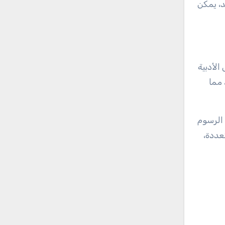
د، يمكن
الأدبية
 مما
 الرسوم
عددة،