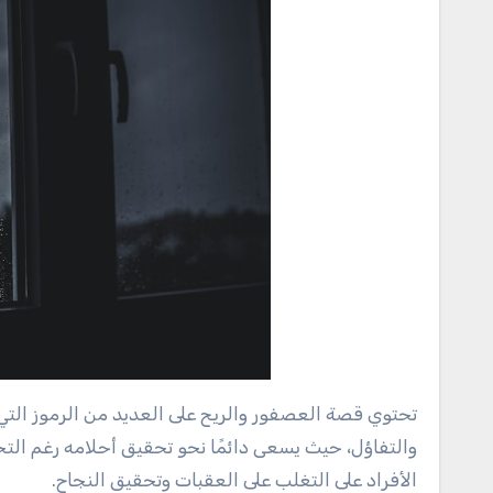
تحتوي قصة العصفور والريح على العديد من الرموز التي 
والتفاؤل، حيث يسعى دائمًا نحو تحقيق أحلامه رغم التح
الأفراد على التغلب على العقبات وتحقيق النجاح.