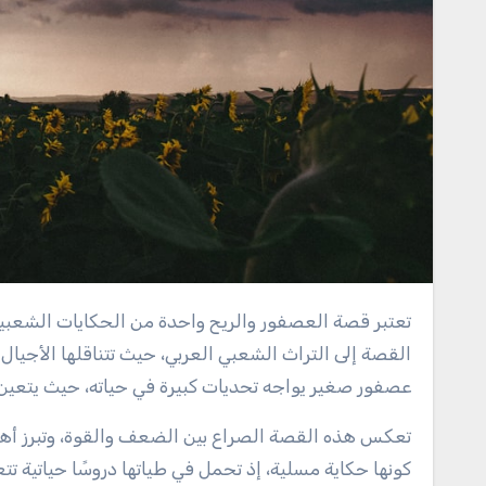
تعتبر قصة العصفور والريح واحدة من الحكايات الشعبية التي تحمل في طياتها معاني عميقة ودروسًا قيمة. تعود أصول هذه
القصة إلى التراث الشعبي العربي، حيث تتناقلها الأجيال ع
عصفور صغير يواجه تحديات كبيرة في حياته، حيث يتعين عل
تعكس هذه القصة الصراع بين الضعف والقوة، وتبرز أهم
كونها حكاية مسلية، إذ تحمل في طياتها دروسًا حياتية 