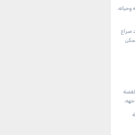
وحياته.
د صراع
يمكن
القصة
جهه.
ة