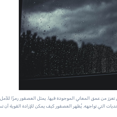
تعزز من عمق المعاني الموجودة فيها. يمثل العصفور رمزًا للأمل
ديات التي تواجهه. يُظهر العصفور كيف يمكن للإرادة القوية أن ت