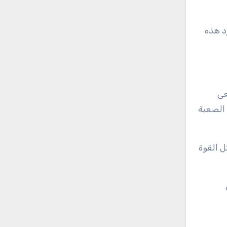
د هذه
عى
 الصعبة
ل القوة