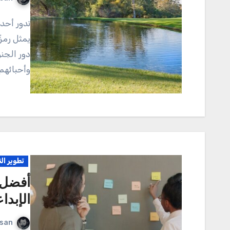
تدور أحداث قصة الجندي والوفاء حول شخصية جندي شجاع،
يمثل رمزً
دور الجن
وأحبائهم
تطوير ال
أفضل ا
الإبدا
rsan