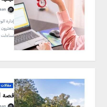
rsan
إدارة الوقت هي فنٌ قديم، لكن يبدو أن الكثيرين لا يزالون
يتعثرون 
تساءلت ي
مقالات م
قصة ا
rsan