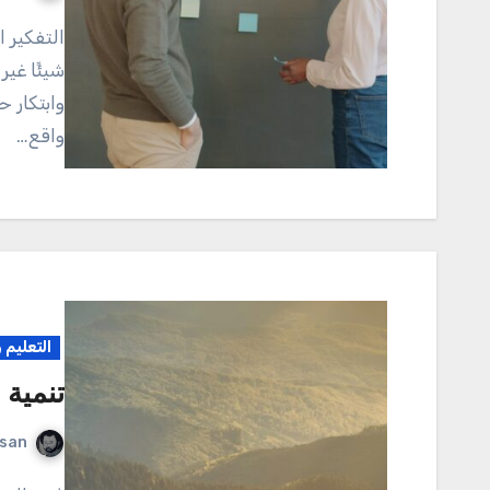
التفكير الإبداعي هو ذلك السحر الذي يجعل من الأفكار العادية
شيئًا غير
وابتكار 
واقع…
التعليم 
تنمية 
rsan