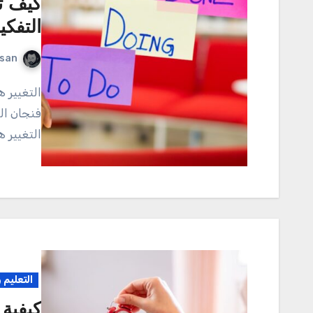
كيف ت
التفكي
rsan
التغيير هو جزء لا يتجزأ من حياتنا اليومية، مثلما هو الحال مع
فنجان الق
التغيير ه
التعليم 
كيفية 