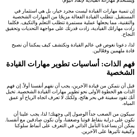
ويستخدم مهاراته القيادية لإنقاذ اليوم!
إن تنمية مهارات القيادة ليست مجرد خيار، بل هي استثمار في
المستقبل. تتطلب القيادة الفعالة مزيجًا من المهارات الشخصية
والتقنية، مما يجعلها عملية مستمرة تتطلب التعلم والتكيف. فكلما
زادت مهاراتك القيادية، زادت قدرتك على مواجهة التحديات وتحقيق
النجاح.
لذا، دعونا نغوص في عالم القيادة ونكتشف كيف يمكننا أن نصبح
قادة ملهمين وفعّالين.
فهم الذات: أساسيات تطوير مهارات القيادة
الشخصية
قبل أن نتمكن من قيادة الآخرين، يجب أن نفهم أنفسنا أولاً. إن فهم
الذات هو الخطوة الأولى نحو تطوير مهارات القيادة الشخصية. تخيل
أنك تقود سفينة في بحر هائج، ولكنك لا تعرف اتجاه الرياح أو عمق
المياه.
سيكون من الصعب جداً الوصول إلى وجهتك! لذا، يجب علينا أن
نكون على دراية بنقاط قوتنا وضعفنا، وأن نكون صادقين مع أنفسنا.
يمكن أن يساعدنا التأمل الذاتي في التعرف على أنماط سلوكنا
وكيفية تأثيرها على الآخرين.