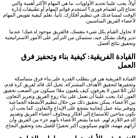
أولاً، يجب علينا تحديد الأولويات. ما هي المهام الأكثر أهمية والتي
تحتاج إلى اهتمام فوري؟ استخدم قوائم المهام أو تطبيقات إدارة
الوقت لمساعدتك في تنظيم أفكارك. ثانياً، تعلم كيفية تفويض المهام
لأعضاء الفريق المناسبين.
لا تحاول القيام بكل شيء بنفسك، فالفريق موجود لدعمك! عندما
تدير وقتك بشكل جيد، ستتمكن من التركيز على الأمور الاستراتيجية
وتحقيق نتائج أفضل.
القيادة الفريقية: كيفية بناء وتحفيز فرق
العمل
القيادة الفريقية هي فن يتطلب القدرة على بناء فرق متماسكة
وتحفيزها لتحقيق الأهداف المشتركة. تخيل أنك قائد لفريق كرة قدم،
لكن اللاعبين لا يعرفون كيف يلعبون معًا! سيكون من الصعب تحقيق
الفوز. لذا، يجب علينا أن نعمل على بناء روح الفريق وتعزيز التعاون
بين الأعضاء. يمكن تحقيق ذلك من خلال تنظيم الأنشطة الجماعية
وتوفير بيئة عمل إيجابية تشجع على الإبداع والتعاون. كما يجب أن
نكون متاحين للاستماع إلى أفكار ومخاوف أعضاء الفريق وتقديم
الدعم اللازم لهم. عندما يشعر الأعضاء بأنهم جزء من الفريق وأن
آرائهم مهمة، فإنهم سيكونون أكثر تحفيزًا للعمل بجد وتحقيق النجاح.