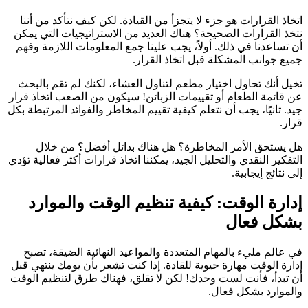
اتخاذ القرارات هو جزء لا يتجزأ من القيادة. لكن كيف نتأكد من أننا
نتخذ القرارات الصحيحة؟ هناك العديد من الاستراتيجيات التي يمكن
أن تساعدنا في ذلك. أولاً، يجب علينا جمع المعلومات اللازمة وفهم
جميع جوانب المشكلة قبل اتخاذ القرار.
تخيل أنك تحاول اختيار مطعم لتناول العشاء، لكنك لم تقم بالبحث
عن قائمة الطعام أو تقييمات الزبائن! سيكون من الصعب اتخاذ قرار
جيد. ثانيًا، يجب أن نتعلم كيفية تقييم المخاطر والفوائد المرتبطة بكل
قرار.
هل يستحق الأمر المخاطرة؟ هل هناك بدائل أفضل؟ من خلال
التفكير النقدي والتحليل الجيد، يمكننا اتخاذ قرارات أكثر فعالية تؤدي
إلى نتائج إيجابية.
إدارة الوقت: كيفية تنظيم الوقت والموارد
بشكل فعال
في عالم مليء بالمهام المتعددة والمواعيد النهائية الضيقة، تصبح
إدارة الوقت مهارة حيوية للقادة. إذا كنت تشعر بأن يومك ينتهي قبل
أن تبدأ، فأنت لست وحدك! لكن لا تقلق، فهناك طرق لتنظيم الوقت
والموارد بشكل فعال.