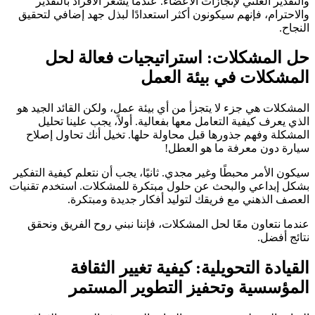
والتقدير العلني لإنجازات الأعضاء. عندما يشعر الأفراد بالتقدير
والاحترام، فإنهم سيكونون أكثر استعدادًا لبذل جهد إضافي لتحقيق
النجاح.
حل المشكلات: استراتيجيات فعالة لحل
المشكلات في بيئة العمل
المشكلات هي جزء لا يتجزأ من أي بيئة عمل، ولكن القائد الجيد هو
الذي يعرف كيفية التعامل معها بفعالية. أولاً، يجب علينا تحليل
المشكلة وفهم جذورها قبل محاولة حلها. تخيل أنك تحاول إصلاح
سيارة دون معرفة ما هو العطل!
سيكون الأمر محبطًا وغير مجدي. ثانيًا، يجب أن نتعلم كيفية التفكير
بشكل إبداعي والبحث عن حلول مبتكرة للمشكلات. استخدم تقنيات
العصف الذهني مع فريقك لتوليد أفكار جديدة ومبتكرة.
عندما نتعاون معًا لحل المشكلات، فإننا نبني روح الفريق ونحقق
نتائج أفضل.
القيادة التحويلية: كيفية تغيير الثقافة
المؤسسية وتحفيز التطوير المستمر