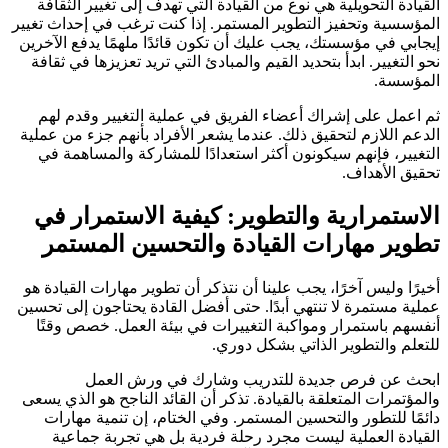
القيادة التحويلية هي نوع من القيادة التي تهدف إلى تغيير الثقافة
المؤسسية وتحفيز التطوير المستمر. إذا كنت ترغب في إحداث تغيير
إيجابي في مؤسستك، يجب عليك أن تكون قائدًا ملهمًا يدفع الآخرين
نحو التغيير. ابدأ بتحديد القيم والمبادئ التي تريد تعزيزها في ثقافة
المؤسسة.
ثم اعمل على إشراك أعضاء الفريق في عملية التغيير وقدم لهم
الدعم اللازم لتحقيق ذلك. عندما يشعر الأفراد بأنهم جزء من عملية
التغيير، فإنهم سيكونون أكثر استعدادًا للمشاركة والمساهمة في
تحقيق الأهداف.
الاستمرارية والتطوير: كيفية الاستمرار في
تطوير مهارات القيادة والتحسين المستمر
أخيرًا وليس آخرًا، يجب علينا أن نتذكر أن تطوير مهارات القيادة هو
عملية مستمرة لا تنتهي أبدًا. حتى أفضل القادة يحتاجون إلى تحسين
أنفسهم باستمرار ومواكبة التغييرات في بيئة العمل. خصص وقتًا
للتعلم والتطوير الذاتي بشكل دوري.
ابحث عن فرص جديدة للتدريب وشارك في ورش العمل
والمؤتمرات المتعلقة بالقيادة. تذكر أن القائد الناجح هو الذي يسعى
دائمًا للتطور والتحسين المستمر. وفي الختام، إن تنمية مهارات
القيادة العملية ليست مجرد رحلة فردية بل هي تجربة جماعية