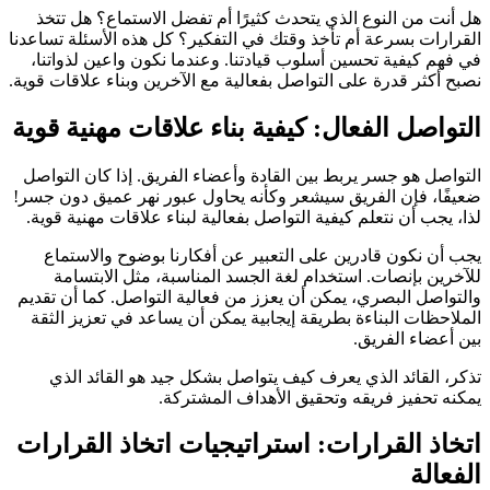
هل أنت من النوع الذي يتحدث كثيرًا أم تفضل الاستماع؟ هل تتخذ
القرارات بسرعة أم تأخذ وقتك في التفكير؟ كل هذه الأسئلة تساعدنا
في فهم كيفية تحسين أسلوب قيادتنا. وعندما نكون واعين لذواتنا،
نصبح أكثر قدرة على التواصل بفعالية مع الآخرين وبناء علاقات قوية.
التواصل الفعال: كيفية بناء علاقات مهنية قوية
التواصل هو جسر يربط بين القادة وأعضاء الفريق. إذا كان التواصل
ضعيفًا، فإن الفريق سيشعر وكأنه يحاول عبور نهر عميق دون جسر!
لذا، يجب أن نتعلم كيفية التواصل بفعالية لبناء علاقات مهنية قوية.
يجب أن نكون قادرين على التعبير عن أفكارنا بوضوح والاستماع
للآخرين بإنصات. استخدام لغة الجسد المناسبة، مثل الابتسامة
والتواصل البصري، يمكن أن يعزز من فعالية التواصل. كما أن تقديم
الملاحظات البناءة بطريقة إيجابية يمكن أن يساعد في تعزيز الثقة
بين أعضاء الفريق.
تذكر، القائد الذي يعرف كيف يتواصل بشكل جيد هو القائد الذي
يمكنه تحفيز فريقه وتحقيق الأهداف المشتركة.
اتخاذ القرارات: استراتيجيات اتخاذ القرارات
الفعالة