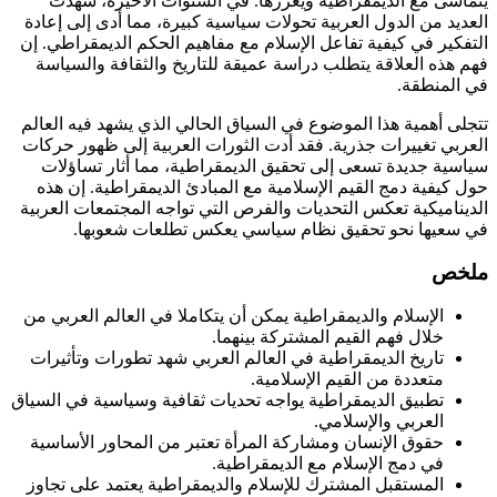
يتماشى مع الديمقراطية ويعززها. في السنوات الأخيرة، شهدت
العديد من الدول العربية تحولات سياسية كبيرة، مما أدى إلى إعادة
التفكير في كيفية تفاعل الإسلام مع مفاهيم الحكم الديمقراطي. إن
فهم هذه العلاقة يتطلب دراسة عميقة للتاريخ والثقافة والسياسة
في المنطقة.
تتجلى أهمية هذا الموضوع في السياق الحالي الذي يشهد فيه العالم
العربي تغييرات جذرية. فقد أدت الثورات العربية إلى ظهور حركات
سياسية جديدة تسعى إلى تحقيق الديمقراطية، مما أثار تساؤلات
حول كيفية دمج القيم الإسلامية مع المبادئ الديمقراطية. إن هذه
الديناميكية تعكس التحديات والفرص التي تواجه المجتمعات العربية
في سعيها نحو تحقيق نظام سياسي يعكس تطلعات شعوبها.
ملخص
الإسلام والديمقراطية يمكن أن يتكاملا في العالم العربي من
خلال فهم القيم المشتركة بينهما.
تاريخ الديمقراطية في العالم العربي شهد تطورات وتأثيرات
متعددة من القيم الإسلامية.
تطبيق الديمقراطية يواجه تحديات ثقافية وسياسية في السياق
العربي والإسلامي.
حقوق الإنسان ومشاركة المرأة تعتبر من المحاور الأساسية
في دمج الإسلام مع الديمقراطية.
المستقبل المشترك للإسلام والديمقراطية يعتمد على تجاوز