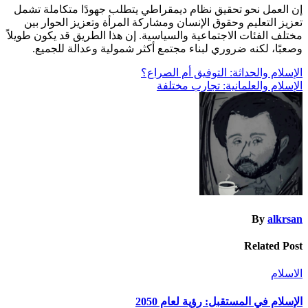
إن العمل نحو تحقيق نظام ديمقراطي يتطلب جهودًا متكاملة تشمل
تعزيز التعليم وحقوق الإنسان ومشاركة المرأة وتعزيز الحوار بين
مختلف الفئات الاجتماعية والسياسية. إن هذا الطريق قد يكون طويلاً
وصعبًا، لكنه ضروري لبناء مجتمع أكثر شمولية وعدالة للجميع.
تصفّح
الإسلام والحداثة: التوفيق أم الصراع؟
الإسلام والعلمانية: تجارب مختلفة
المقالات
By
alkrsan
Related Post
الاسلام
الإسلام في المستقبل: رؤية لعام 2050