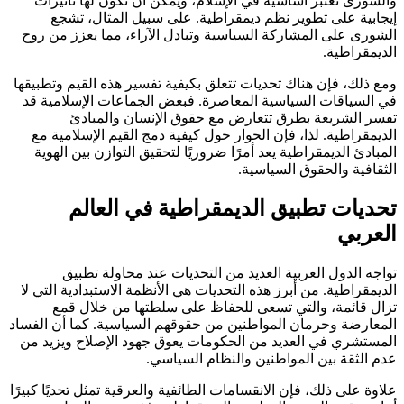
والشورى تعتبر أساسية في الإسلام، ويمكن أن تكون لها تأثيرات
إيجابية على تطوير نظم ديمقراطية. على سبيل المثال، تشجع
الشورى على المشاركة السياسية وتبادل الآراء، مما يعزز من روح
الديمقراطية.
ومع ذلك، فإن هناك تحديات تتعلق بكيفية تفسير هذه القيم وتطبيقها
في السياقات السياسية المعاصرة. فبعض الجماعات الإسلامية قد
تفسر الشريعة بطرق تتعارض مع حقوق الإنسان والمبادئ
الديمقراطية. لذا، فإن الحوار حول كيفية دمج القيم الإسلامية مع
المبادئ الديمقراطية يعد أمرًا ضروريًا لتحقيق التوازن بين الهوية
الثقافية والحقوق السياسية.
تحديات تطبيق الديمقراطية في العالم
العربي
تواجه الدول العربية العديد من التحديات عند محاولة تطبيق
الديمقراطية. من أبرز هذه التحديات هي الأنظمة الاستبدادية التي لا
تزال قائمة، والتي تسعى للحفاظ على سلطتها من خلال قمع
المعارضة وحرمان المواطنين من حقوقهم السياسية. كما أن الفساد
المستشري في العديد من الحكومات يعوق جهود الإصلاح ويزيد من
عدم الثقة بين المواطنين والنظام السياسي.
علاوة على ذلك، فإن الانقسامات الطائفية والعرقية تمثل تحديًا كبيرًا