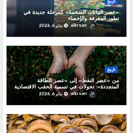
تاريخ
​«عصر البيانات الضخمة» كمرحلة جديدة في
تطور المعرفة والإحصاء
alkrsan
يناير 6, 2026
تاريخ
​من «عصر النفط» إلى «عصر الطاقة
المتجددة»: تحولات في تسمية الحقب الاقتصادية
alkrsan
يناير 6, 2026