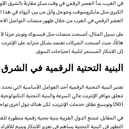
في الغرب، بدأ العصر الرقمي في وقت مبكر مقارنةً بالشرق الأو
الكبرى مثل مايكروسوفت وجوجل وآبل من بين الرواد في هذا الم
العصر الرقمي في الغرب من خلال ظهور منصات التواصل الاجتما
على سبيل المثال، أصبحت منصات مثل فيسبوك وتويتر جزءًا لا يت
هائلًا، حيث أصبحت الشركات تعتمد بشكل متزايد على الإنترنت 
إلى الابتكار المستمر لتلبية احتياجات السوق.
البنية التحتية الرقمية في الشرق
تعتبر البنية التحتية الرقمية أحد العوامل الأساسية التي تحد
تتعلق بتوافر الإنترنت عالي السرعة والبنية التحتية التكنول
(5G) وتوسيع نطاق خدمات الإنترنت، لكن هناك دول أخرى تواجه صعوبات في تحقيق نفس المستوى من التطور.
في المقابل، تتمتع الدول الغربية ببنية تحتية رقمية متطورة لل
التطور في البنية التحتية يساهم في تعزيز الابتكار ويتيح للأفر