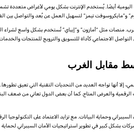
ة اليومية أيضًا. يُستخدم الإنترنت بشكل يومي لأغراض متعددة تشم
م” و”مايكروسوفت تيمز” لتسهيل العمل عن بُعد والتواصل بين الف
 في الغرب. منصات مثل “أمازون” و”إيباي” تُستخدم بشكل واسع لشراء
التواصل الاجتماعي كأداة للتسويق والترويج للمنتجات والخدمات
وسط مقابل الغرب
 إلا أنها تواجه العديد من التحديات التقنية التي تعيق تطورها.
ت الرقمية والعرض المتاح. كما أن بعض الدول تعاني من ضعف البني
لسيبراني وحماية البيانات. مع تزايد الاعتماد على التكنولوجيا الر
ركات بشكل كبير في تطوير استراتيجيات الأمان السيبراني لحماي