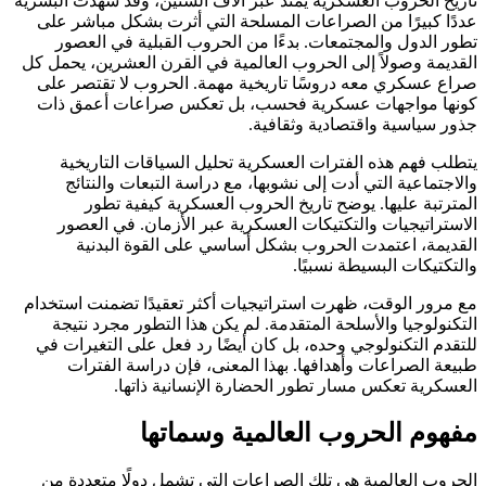
تاريخ الحروب العسكرية يمتد عبر آلاف السنين، وقد شهدت البشرية
عددًا كبيرًا من الصراعات المسلحة التي أثرت بشكل مباشر على
تطور الدول والمجتمعات. بدءًا من الحروب القبلية في العصور
القديمة وصولاً إلى الحروب العالمية في القرن العشرين، يحمل كل
صراع عسكري معه دروسًا تاريخية مهمة. الحروب لا تقتصر على
كونها مواجهات عسكرية فحسب، بل تعكس صراعات أعمق ذات
جذور سياسية واقتصادية وثقافية.
يتطلب فهم هذه الفترات العسكرية تحليل السياقات التاريخية
والاجتماعية التي أدت إلى نشوبها، مع دراسة التبعات والنتائج
المترتبة عليها. يوضح تاريخ الحروب العسكرية كيفية تطور
الاستراتيجيات والتكتيكات العسكرية عبر الأزمان. في العصور
القديمة، اعتمدت الحروب بشكل أساسي على القوة البدنية
والتكتيكات البسيطة نسبيًا.
مع مرور الوقت، ظهرت استراتيجيات أكثر تعقيدًا تضمنت استخدام
التكنولوجيا والأسلحة المتقدمة. لم يكن هذا التطور مجرد نتيجة
للتقدم التكنولوجي وحده، بل كان أيضًا رد فعل على التغيرات في
طبيعة الصراعات وأهدافها. بهذا المعنى، فإن دراسة الفترات
العسكرية تعكس مسار تطور الحضارة الإنسانية ذاتها.
مفهوم الحروب العالمية وسماتها
الحروب العالمية هي تلك الصراعات التي تشمل دولًا متعددة من