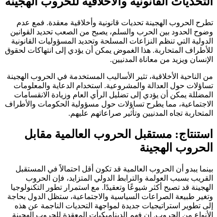
التحديات القانونية والأخلاقية للحروب الهجينة
تطرح الحروب الهجينة تحديات قانونية وأخلاقية معقدة. فمع عدم
وضوح الحدود بين الحرب والسلم، يصبح من الصعب تحديد القوانين
الدولية التي تنظم النزاعات المسلحة وتحديد المسؤوليات القانونية
للأطراف المتحاربة. هذا الغموض يمكن أن يؤدي إلى انتهاكات لحقوق
الإنسان ويزيد من معاناة المدنيين.
من الناحية الأخلاقية، تثير الأساليب المستخدمة في الحروب الهجينة
تساؤلات حول العدالة والمشروعية. استخدام الدعاية والمعلومات
المضللة يمكن أن يؤدي إلى تضليل الرأي العام وزيادة الانقسامات
الاجتماعية، مما يطرح تساؤلات حول مسؤولية الحكومات والأطراف
المتحاربة تجاه المدنيين وتأثير صراعاتهم عليهم.
استنتاج: مستقبل الحروب العالمية مقابل
الحروب الهجينة
بينما يبدو أن الحروب العالمية قد تكون أقل احتمالاً في المستقبل
القريب بسبب العولمة والترابط الدولي المتزايد، فإن الحروب
الهجينة قد تصبح أكثر شيوعًا وتعقيدًا. مع استمرار تطور التكنولوجيا
وتغير طبيعة الصراعات السياسية والاجتماعية، ستظل الدول بحاجة
إلى تطوير استراتيجيات جديدة لمواجهة التحديات الناجمة عن هذه
الأنواع من الحروب. إن فهم الديناميكيات المعقدة للحروب الهجينة