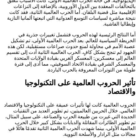
الإيديولوجية. في حالة الحرب العالمية الأولى، كانت الأسباب تتعلق
بالتحالفات المعقدة بين الدول الأوروبية، بالإضافة إلى النزاعات
الإقليمية مثل قضية البلقان. أما الحرب العالمية الثانية، فقد كانت
نتيجة مباشرة لسياسات التوسع العدوانية التي اتبعتها ألمانيا النازية
وإيطاليا الفاشية.
أما النتائج الرئيسية لهذه الحروب فتشمل تغييرات جذرية في
الخريطة السياسية للعالم. بعد الحرب العالمية الأولى، تم تشكيل
عصبة الأمم في محاولة لمنع حدوث صراعات مستقبلية، لكن هذه
الجهود لم تنجح بشكل كافٍ. الحرب العالمية الثانية أدت إلى تقسيم
العالم إلى معسكرين: المعسكر الغربي بقيادة الولايات المتحدة
والمعسكر الشرقي بقيادة الاتحاد السوفيتي، مما أدى إلى فترة
طويلة من التوترات المعروفة بالحرب الباردة.
تأثير الحروب العالمية على التكنولوجيا
والاقتصاد
الحروب العالمية كانت لها تأثيرات عميقة على التكنولوجيا والاقتصاد
العالمي. خلال الحربين العالميتين، تم تطوير العديد من التقنيات
الجديدة التي غيرت من طبيعة الحرب والصناعة. على سبيل المثال،
تم تطوير الطائرات المقاتلة والدبابات بشكل كبير خلال الحرب
العالمية الأولى، بينما شهدت الحرب العالمية الثانية تقدمًا هائلًا في
مجالات مثل الرادار والأسلحة النووية.