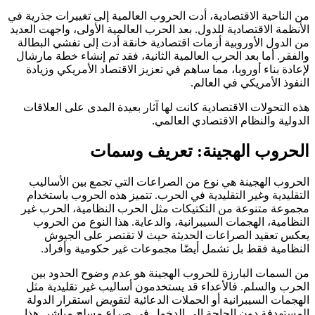
من الناحية الاقتصادية، أدت الحروب العالمية إلى تغييرات جذرية في
الأنظمة الاقتصادية للدول. بعد الحرب العالمية الأولى، واجهت العديد
من الدول الأوروبية أزمات اقتصادية خانقة أدت إلى تفشي البطالة
والفقر. أما بعد الحرب العالمية الثانية، فقد تم إنشاء خطة مارشال
لإعادة بناء أوروبا، مما ساهم في تعزيز الاقتصاد الأمريكي وزيادة
النفوذ الأمريكي في العالم.
هذه التحولات الاقتصادية كانت لها آثار بعيدة المدى على العلاقات
الدولية والنظام الاقتصادي العالمي.
الحروب الهجينة: تعريف وسمات
الحروب الهجينة هي نوع من الصراعات التي تجمع بين الأساليب
التقليدية وغير التقليدية في الحرب. تتميز هذه الحروب باستخدام
مجموعة متنوعة من التكتيكات مثل الحرب النظامية، الحرب غير
النظامية، الهجمات السيبرانية، والدعاية. هذا النوع من الحروب
يعكس تعقيد الصراعات الحديثة حيث لا تقتصر على الجيوش
النظامية فقط بل تشمل أيضًا مجموعات غير حكومية وأفراد.
من السمات البارزة للحروب الهجينة هو عدم وضوح الحدود بين
الحرب والسلم. فالأعداء قد يستخدمون أساليب غير تقليدية مثل
الهجمات السيبرانية أو الحملات الدعائية لتقويض استقرار الدولة
المستهدفة دون الحاجة إلى الدخول في صراع مسلح مباشر. هذا