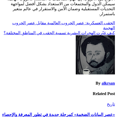
سيمكن الدول والمجتمعات من الاستعداد بشكل أفضل لمواجهة
التحديات المستقبلية وضمان الأمن والاستقرار في عالم متغير
باستمرار.
تصفّح
الحقب العسكرية: عصر الحروب العالمية مقابل عصر الحروب
الهجينة
المقالات
كيف غيّرت الهجرات البشرية تسمية الحقب في المناطق المختلفة؟
By
alkrsan
Related Post
تاريخ
​«عصر البيانات الضخمة» كمرحلة جديدة في تطور المعرفة والإحصاء