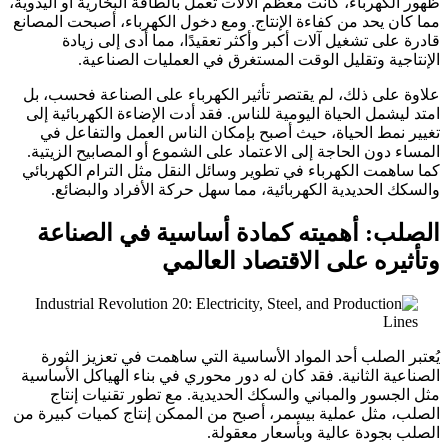
ظهور الكهرباء، كانت معظم الآلات تعمل بالطاقة البخارية أو اليدوية،
مما كان يحد من كفاءة الإنتاج. ومع دخول الكهرباء، أصبحت المصانع
قادرة على تشغيل آلات أكبر وأكثر تعقيدًا، مما أدى إلى زيادة
الإنتاجية وتقليل الوقت المستغرق في العمليات الصناعية.
علاوة على ذلك، لم يقتصر تأثير الكهرباء على الصناعة فحسب، بل
امتد ليشمل الحياة اليومية للناس. فقد أدت الإضاءة الكهربائية إلى
تغيير نمط الحياة، حيث أصبح بإمكان الناس العمل والتفاعل في
المساء دون الحاجة إلى الاعتماد على الشموع أو المصابيح الزيتية.
كما ساهمت الكهرباء في تطوير وسائل النقل مثل الترام الكهربائي
والسكك الحديدية الكهربائية، مما سهل حركة الأفراد والبضائع.
الصلب: أهميته كمادة أساسية في الصناعة
وتأثيره على الاقتصاد العالمي
يُعتبر الصلب أحد المواد الأساسية التي ساهمت في تعزيز الثورة
الصناعية الثانية. فقد كان له دور محوري في بناء الهياكل الأساسية
مثل الجسور والمباني والسكك الحديدية. مع تطور تقنيات إنتاج
الصلب، مثل عملية بيسمر، أصبح من الممكن إنتاج كميات كبيرة من
الصلب بجودة عالية وبأسعار معقولة.