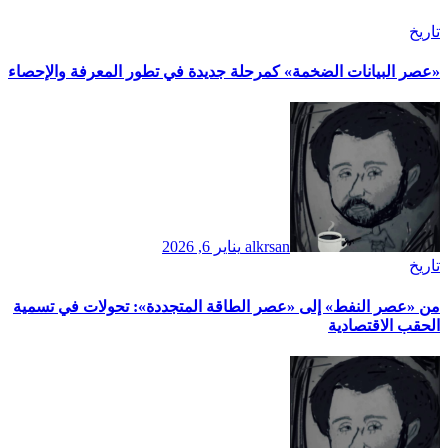
تاريخ
​«عصر البيانات الضخمة» كمرحلة جديدة في تطور المعرفة والإحصاء
alkrsan
يناير 6, 2026
تاريخ
​من «عصر النفط» إلى «عصر الطاقة المتجددة»: تحولات في تسمية
الحقب الاقتصادية