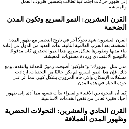
إلى ظهور حركات اجتماعية تطالب بتحسين ظروف العمل
والمعيشة.
القرن العشرين: النمو السريع وتكون المدن
الضخمة
القرن العشرون شهد تحولًا آخر في تاريخ التحضر مع ظهور المدن
الضخمة. بعد الحرب العالمية الثانية، بدأت العديد من الدول في إعادة
بناء مدنها وتطويرها بشكل سريع. هذا النمو الحضري كان مدفوعًا
بالتوسع الاقتصادي وزيادة مستويات المعيشة.
مدن مثل “نيويورك” و”طوكيو” أصبحت رموزًا للحداثة والتقدم. ومع
ذلك، فإن هذا النمو السريع لم يكن خاليًا من التحديات. ازدادت
مشكلات الإسكان والازدحام المروري بشكل كبير، مما أثر على
جودة الحياة في هذه المدن.
كما أن الفجوة بين الأغنياء والفقراء بدأت تتسع، مما أدى إلى ظهور
أحياء فقيرة تعاني من نقص الخدمات الأساسية.
القرن الحادي والعشرين: التحولات الحضرية
وظهور المدن العملاقة