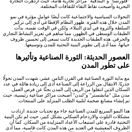
“فلورنسا” و”البندقية” مراكز تجارية هامة، حيث ازدهرت التجارة
البحرية وأصبحت نقاط التقاء للثقافات المختلفة.
التحولات السياسية والاجتماعية كانت أيضًا عوامل مؤثرة في نمو
المدن خلال هذه الفترة. ظهور النظام الإقطاعي أدى إلى تركيز
السلطة والثروة في أيدي النبلاء، ولكن في الوقت نفسه، بدأت
الطبقات الوسطى في الظهور، مما ساهم في تعزيز النشاط التجاري
والحرفي. هذه الطبقات الجديدة كانت تسعى إلى تحسين ظروف
حياتها، مما أدى إلى تطوير البنية التحتية للمدن وتوسيعها.
العصور الحديثة: الثورة الصناعية وتأثيرها
على تطور المدن
مع بداية الثورة الصناعية في القرن الثامن عشر، شهدت المدن تحولًا
جذريًا. الانتقال من الزراعة إلى الصناعة أدى إلى زيادة هائلة في عدد
السكان الذين انتقلوا من الريف إلى المدن بحثًا عن فرص العمل.
مدن مثل “مانشستر” و”لندن” أصبحت مراكز صناعية رئيسية، حيث
تم إنشاء مصانع ضخمة لتلبية الطلب المتزايد على المنتجات.
هذا النمو السريع للمدن الصناعية جاء مع تحديات جديدة. ازدادت
مشكلات التلوث والازدحام السكاني بشكل كبير، حيث لم تكن البنية
التحتية قادرة على استيعاب الأعداد المتزايدة من السكان. كما أن
الظروف المعيشية في العديد من هذه المدن كانت قاسية، مما أدى