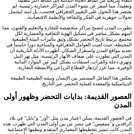
انتقالاً تدريجياً من أنماط الحياة البدائية إلى أنماط أكثر تنظيماً
وتعقيداً، مما أسفر عن نشوء المدن كمراكز حضارية رئيسية. لم
يقتصر هذا التحول على التغيير الجغرافي فحسب، بل امتد ليشمل
تحولات جوهرية في الفكر والثقافة والأنظمة الاقتصادية.
تطورت المدن لتصبح مراكز متخصصة للتجارة والتعليم والفنون، مما
أسهم بشكل مباشر في تشكيل الهوية الثقافية والحضارية لكل
مجتمع. يرتبط تاريخ التحضر بشكل وثيق بتأثيرات البيئة الطبيعية
المحيطة، حيث لعبت العوامل الجغرافية والمناخية دوراً حاسماً في
تحديد مواقع المدن واستقرار السكان. أظهرت الأدلة التاريخية أن
المدن التي تطورت على ضفاف الأنهار الرئيسية، مثل نهر النيل
ونهري دجلة والفرات، استفادت بشكل كبير من الموارد المائية
الوفيرة، مما عزز ازدهار القطاع الزراعي والأنشطة التجارية.
يعكس هذا التفاعل المستمر بين الإنسان وبيئته الطبيعية الطبيعة
الديناميكية والمعقدة لعملية التحضر عبر التاريخ.
العصور القديمة: بدايات التحضر وظهور أولى
المدن
في العصور القديمة، يمكن اعتبار مدن مثل “أور” و”بابل” في بلاد
الرافدين و”ممفيس” في مصر من بين أولى المدن التي ظهرت. هذه
المدن كانت تتميز بتخطيطها المعماري المتقدم ونظمها الاجتماعية