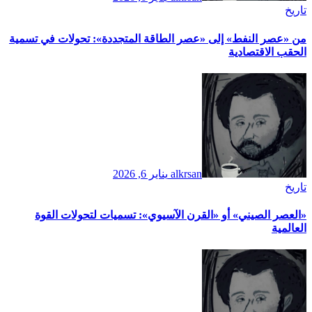
تاريخ
​من «عصر النفط» إلى «عصر الطاقة المتجددة»: تحولات في تسمية
الحقب الاقتصادية
alkrsan
يناير 6, 2026
تاريخ
​«العصر الصيني» أو «القرن الآسيوي»: تسميات لتحولات القوة
العالمية