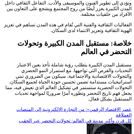
وتؤدي إلى تطوير الفنون والموسيقى والأدب. التفاعل الثقافي داخل
المدن الكبيرة يعزز أيضًا من روح المجتمع ويشجع على التعاون بين
الأفراد من خلفيات مختلفة.
الفعاليات الثقافية والفنية التي تُقام في هذه المدن تساهم في تعزيز
الهوية الثقافية وتعزيز الانتماء لدى السكان.
خلاصة: مستقبل المدن الكبيرة وتحولات
التحضر في العالم
مستقبل المدن الكبيرة يتطلب رؤية شاملة تأخذ بعين الاعتبار
التحديات والفرص التي تواجهها. مع استمرار النمو الحضري
والتحولات الاقتصادية والاجتماعية، سيكون من الضروري تبني
استراتيجيات مستدامة تضمن تحسين جودة الحياة لجميع السكان.
التحولات الحضرية ستستمر في تشكيل العالم الذي نعيش فيه، مما
يجعل فهم تاريخ التحضر وتطوره أمرًا ضروريًا لمواجهة تحديات
المستقبل بشكل فعال.
تصفّح
عصر الاقتصاد الرقمي»: من التجارة الإلكترونية إلى المنصات
العملاقة
المقالات
كل قرن وأكبر مدينة في العالم: تحولات التحضر عبر الحقب