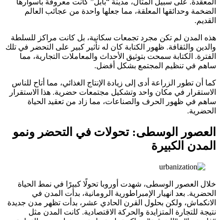
المعقدة. على سبيل المثال، مدينة “بابل” كانت معروفة بأسوارها
الضخمة وحدائقها المعلقة، مما جعلها واحدة من عجائب العالم
القديم.
هذه المدن لم تكن مجرد تجمعات سكانية، بل كانت مراكز للسلطة
والدين والثقافة. ظهور الكتابة كان له تأثير كبير على التحضر في تلك
الفترة. الكتابة سمحت بتوثيق الأحداث والمعاملات التجارية، مما
ساهم في تنظيم المجتمع بشكل أفضل.
كما أن تطور الزراعة أدى إلى زيادة الإنتاج الغذائي، مما أتاح للناس
الاستقرار في مكان واحد وتشكيل مجتمعات حضرية. هذا الاستقرار
ساهم في ظهور الحرف والصناعات، مما زاد من تعقيد الحياة
الحضرية.
العصور الوسطى: تحولات في التحضر ونمو
المدن الكبيرة
خلال العصور الوسطى، شهدت أوروبا تحولًا كبيرًا في نمط الحياة
الحضرية. بعد انهيار الإمبراطورية الرومانية، بدأت المدن في
الانكماش، ولكن بحلول القرن الحادي عشر، بدأت تظهر مدن جديدة
نتيجة للتجارة المتزايدة والحركة الاقتصادية. كانت المدن مثل