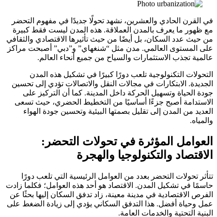
في القرن الحادي والعشرين، نشهد تحولًا جديدًا في مفهوم التحضر
مع ظهور ما يعرف بالمدن العملاقة. هذه المدن ليست فقط كبيرة
من حيث عدد السكان، بل أيضًا من حيث تأثيرها الاقتصادي والثقافي
على المستوى العالمي. مدن مثل “شنغهاي” و”دبي” أصبحت مراكز
عالمية تجذب الاستثمارات والسياح من جميع أنحاء العالم.
التحولات التكنولوجية تلعب دورًا كبيرًا في تشكيل هذه المدن
الجديدة. الابتكارات في مجالات النقل والاتصالات تؤدي إلى تحسين
جودة الحياة وتسهيل الحركة داخل المدينة. كما أن التركيز على
الاستدامة أصبح جزءًا أساسيًا من التخطيط الحضري، حيث تسعى
العديد من المدن إلى تقليل بصمتها البيئية وتحسين جودة الهواء
والمياه.
العوامل المؤثرة في تحولات التحضر:
الاقتصاد والتكنولوجيا والهجرة
تتأثر تحولات التحضر بعدد من العوامل الرئيسية التي تلعب دورًا
حاسمًا في تشكيل المدن. الاقتصاد هو أحد هذه العوامل؛ فكلما زادت
الفرص الاقتصادية في مدينة معينة، زاد تدفق السكان إليها بحثًا عن
عمل وحياة أفضل. هذا التدفق السكاني يؤدي إلى زيادة الضغط على
البنية التحتية والخدمات العامة.