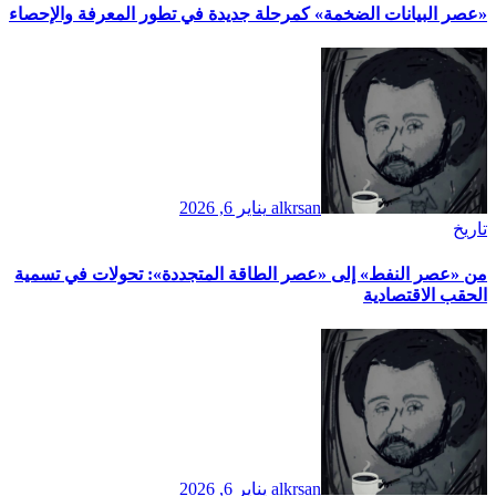
​«عصر البيانات الضخمة» كمرحلة جديدة في تطور المعرفة والإحصاء
alkrsan
يناير 6, 2026
تاريخ
​من «عصر النفط» إلى «عصر الطاقة المتجددة»: تحولات في تسمية
الحقب الاقتصادية
alkrsan
يناير 6, 2026