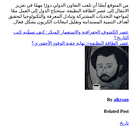
من المتوقع أيضًا أن تلعب التعاون الدولي دورًا مهمًا في تعزيز
الانتقال إلى عصر الطاقة النظيفة. ستحتاج الدول إلى العمل معًا
لمواجهة التحديات المشتركة وتبادل المعرفة والتكنولوجيا لتحقيق
أهداف التنمية المستدامة وتقليل انبعاثات الكربون بشكل فعال.
تصفّح
​عصر الكشوف الجغرافية والاستعمار المبكر: كيف تسمِّيه كتب
التاريخ؟
المقالات
عصر الطاقة النظيفة»: نهاية حقبة الوقود الأحفوري؟
By
alkrsan
Related Post
تاريخ