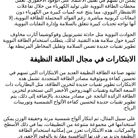
يمكن أن تسهم في تقليل الاعتماد على الوقود الأحفوري. تعمل
محطات الطاقة النووية على توليد الكهرباء من خلال تفاعلات
الانشطار النووي، مما ينتج عنه كميات كبيرة من الكهرباء دون
انبعاثات كربونية مباشرة. رغم الفوائد المحتملة للطاقة النووية، إلا
أنها تواجه تحديات كبيرة تتعلق بالسلامة وإدارة النفايات النووية.
الحوادث النووية مثل حادثة تشيرنوبيل وفوكوشيما أثارت مخاوف
كبيرة حول سلامة هذه التقنية. لذلك، يتطلب استخدام الطاقة النووية
تطوير تقنيات جديدة تضمن السلامة وتقليل المخاطر المرتبطة بها.
الابتكارات في مجال الطاقة النظيفة
تشهد صناعة الطاقة النظيفة العديد من الابتكارات التي تسهم في
تحسين كفاءة وموثوقية مصادر الطاقة المتجددة. تشمل هذه
الابتكارات تطوير تقنيات جديدة لتخزين الطاقة، مثل البطاريات ذات
السعة العالية وتقنيات الهيدروجين الأخضر التي تستخدم لتخزين
الطاقة الزائدة الناتجة عن مصادر متجددة. بالإضافة إلى ذلك، يتم
تطوير تقنيات جديدة لتحسين كفاءة الألواح الشمسية وتوربينات
الرياح.
على سبيل المثال، تم ابتكار ألواح شمسية مرنة وخفيفة الوزن يمكن
استخدامها في مجموعة متنوعة من التطبيقات، بما في ذلك الأسطح
والمركبات. هذه الابتكارات تعزز من إمكانية استخدام الطاقة
النظيفة وتزيد من قدرتها التنافسية مقارنة بالوقود الأحفوري.