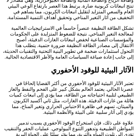
وطاقة الرياح والطاقة المائية والطاقة الجيوحرارية، وهي مصادر لا
تنتج انبعاثات كربونية ضارة. يرتبط هذا العصر بارتفاع الوعي البيئي
العام والسعي المتزايد لتقليل انبعاثات الكربون، مما يساهم في
التخفيف من آثار التغير المناخي وتحقيق أهداف التنمية المستدامة.
تشكل الطاقة النظيفة عنصراً حاسماً في الاستراتيجيات العالمية
لمعالجة التغير المناخي. نتيجة للضغوط المتزايدة على الحكومات
والمؤسسات الصناعية لخفض انبعاثات الغازات الدفيئة، أصبح
الانتقال إلى مصادر الطاقة النظيفة ضرورة حتمية. يتطلب هذا
التحول استثمارات ضخمة في تطوير البنية التحتية والتقنيات الحديثة،
إلى جانب إعادة صياغة السياسات العامة والأطر الاقتصادية الحالية.
الآثار البيئية للوقود الأحفوري
تعتبر الآثار البيئية للوقود الأحفوري من أكثر القضايا إلحاحًا في
عصرنا الحالي. يعتمد العالم بشكل كبير على الفحم والنفط والغاز
الطبيعي لتلبية احتياجاته من الطاقة، مما يؤدي إلى انبعاث كميات
هائلة من غازات الدفيئة. هذه الغازات، مثل ثاني أكسيد الكربون
والميثان، تسهم في ظاهرة الاحتباس الحراري وتغير المناخ، مما
يؤدي إلى آثار سلبية على البيئة والأنظمة البيئية.
علاوة على ذلك، فإن استخراج الوقود الأحفوري يسبب تدمير
المواطن الطبيعية وتدهور التنوع البيولوجي. عمليات الحفر والتنقيب
تؤدي إلى تلوث المياه والتربة، مما يؤثر سلبًا على الحياة البرية