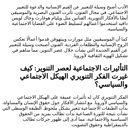
الأدب أصبح وسيلة للتعبير عن القيم الإنسانية والدعوة للتغيير
الاجتماعي. في مجال الفنون، تأثرت الفنون البصرية والموسيقى
أيضًا بالأفكار التنويرية. الفنانين مثل ويليام هوغارث وجاك لويس
دافيد استخدموا أعمالهم لتسليط الضوء على القضايا الاجتماعية
والسياسية.
كما أن الموسيقيين مثل موزارت وبيتهوفن قدموا أعمالًا تعكس
الروح الإنسانية والتطلعات الفردية. الفنون أصبحت وسيلة للتعبير
عن القيم الجديدة التي نشأت خلال عصر التنوير، مما ساهم في
تشكيل الهوية الثقافية لأوروبا.
التأثيرات الاجتماعية لعصر التنوير: كيف
غيرت الفكر التنويري الهيكل الاجتماعي
والسياسي؟
الفكر التنويري كان له تأثيرات عميقة على الهيكل الاجتماعي
والسياسي لأوروبا. مع انتشار الأفكار حول حقوق الإنسان والمساواة،
بدأت الطبقات الاجتماعية تتغير بشكل ملحوظ. الطبقة الوسطى التي
نشأت نتيجة للثورة الصناعية بدأت تطالب بمزيد من الحقوق
السياسية والاجتماعية، مما أدى إلى ظهور حركات تطالب
بالديمقراطية وحقوق التصويت.