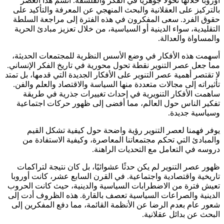
أوروبا خلالها تحولًا جوهريًا في الفكر والفلسفة. اتسم هذا العصر
بالتركيز على العقلانية والبحث المنهجي عن المعرفة والتأكيد على
حقوق الفرد. سعى المفكرون في هذه الفترة إلى مراجعة السلطة
التقليدية، سواء الدينية أو السياسية، من خلال تعزيز مبادئ الحرية
والمساواة والعدالة.
أسهمت هذه الأفكار في وضع الأسس النظرية للمجتمعات الحديثة،
مما جعل عصر التنوير نقطة تحول محورية في تاريخ الفكر الإنساني.
لا تقتصر أهمية عصر التنوير على الأفكار الجديدة التي قدمها، بل تمتد
تأثيراته إلى مجالات متعددة منها السياسة والاقتصاد والعلم والفن.
ساهمت الأفكار التنويرية في إحداث تغييرات جذرية في طريقة
تفكير الناس حول العالم، مما أفضى إلى ظهور حركات اجتماعية
وسياسية جديدة.
يوفر فهمنا لعصر التنوير رؤية واضحة حول كيفية تشكل القيم
والمبادئ التي تحكم مجتمعاتنا المعاصرة، وكيفية الاستفادة من
دروسه في التعامل مع التحديات الراهنة.
ظهور عصر التنوير لم يكن حدثًا عشوائيًا، بل كان نتيجة لتراكمات
تاريخية واقتصادية واجتماعية. في القرن السابع عشر، كانت أوروبا
تعيش فترة من الاضطرابات السياسية والدينية، حيث كانت الحروب
الدينية والصراعات السياسية تعصف بالقارة. هذه الظروف أدت إلى
شعور عام بعدم الرضا عن الأنظمة القائمة، مما دفع المفكرين إلى
البحث عن بدائل عقلانية.