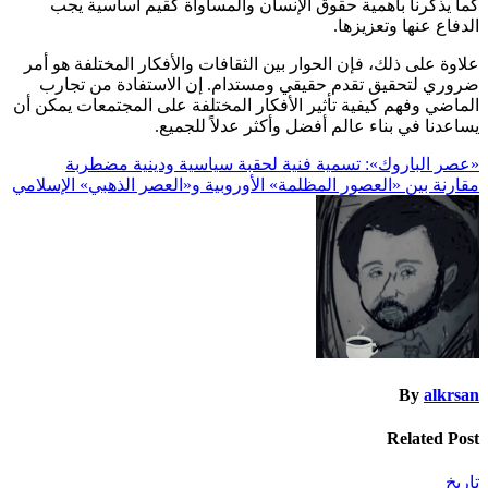
كما يذكرنا بأهمية حقوق الإنسان والمساواة كقيم أساسية يجب
الدفاع عنها وتعزيزها.
علاوة على ذلك، فإن الحوار بين الثقافات والأفكار المختلفة هو أمر
ضروري لتحقيق تقدم حقيقي ومستدام. إن الاستفادة من تجارب
الماضي وفهم كيفية تأثير الأفكار المختلفة على المجتمعات يمكن أن
يساعدنا في بناء عالم أفضل وأكثر عدلاً للجميع.
تصفّح
​«عصر الباروك»: تسمية فنية لحقبة سياسية ودينية مضطربة
مقارنة بين «العصور المظلمة» الأوروبية و«العصر الذهبي» الإسلامي
المقالات
By
alkrsan
Related Post
تاريخ