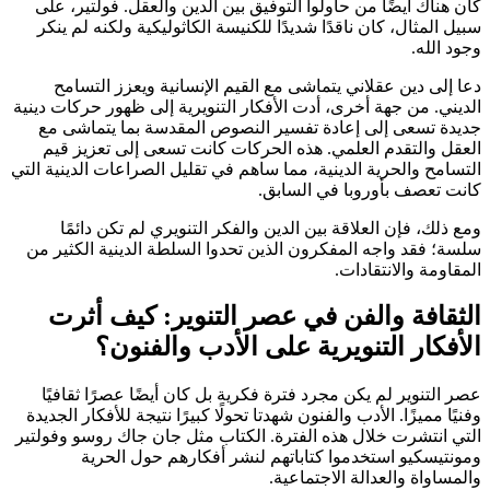
كان هناك أيضًا من حاولوا التوفيق بين الدين والعقل. فولتير، على
سبيل المثال، كان ناقدًا شديدًا للكنيسة الكاثوليكية ولكنه لم ينكر
وجود الله.
دعا إلى دين عقلاني يتماشى مع القيم الإنسانية ويعزز التسامح
الديني. من جهة أخرى، أدت الأفكار التنويرية إلى ظهور حركات دينية
جديدة تسعى إلى إعادة تفسير النصوص المقدسة بما يتماشى مع
العقل والتقدم العلمي. هذه الحركات كانت تسعى إلى تعزيز قيم
التسامح والحرية الدينية، مما ساهم في تقليل الصراعات الدينية التي
كانت تعصف بأوروبا في السابق.
ومع ذلك، فإن العلاقة بين الدين والفكر التنويري لم تكن دائمًا
سلسة؛ فقد واجه المفكرون الذين تحدوا السلطة الدينية الكثير من
المقاومة والانتقادات.
الثقافة والفن في عصر التنوير: كيف أثرت
الأفكار التنويرية على الأدب والفنون؟
عصر التنوير لم يكن مجرد فترة فكرية بل كان أيضًا عصرًا ثقافيًا
وفنيًا مميزًا. الأدب والفنون شهدتا تحولًا كبيرًا نتيجة للأفكار الجديدة
التي انتشرت خلال هذه الفترة. الكتاب مثل جان جاك روسو وفولتير
ومونتيسكيو استخدموا كتاباتهم لنشر أفكارهم حول الحرية
والمساواة والعدالة الاجتماعية.