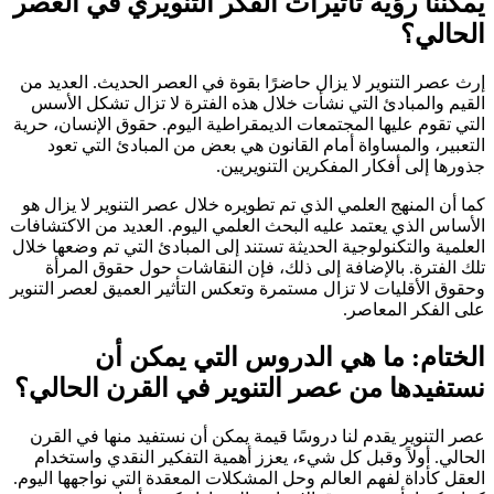
يمكننا رؤية تأثيرات الفكر التنويري في العصر
الحالي؟
إرث عصر التنوير لا يزال حاضرًا بقوة في العصر الحديث. العديد من
القيم والمبادئ التي نشأت خلال هذه الفترة لا تزال تشكل الأسس
التي تقوم عليها المجتمعات الديمقراطية اليوم. حقوق الإنسان، حرية
التعبير، والمساواة أمام القانون هي بعض من المبادئ التي تعود
جذورها إلى أفكار المفكرين التنويريين.
كما أن المنهج العلمي الذي تم تطويره خلال عصر التنوير لا يزال هو
الأساس الذي يعتمد عليه البحث العلمي اليوم. العديد من الاكتشافات
العلمية والتكنولوجية الحديثة تستند إلى المبادئ التي تم وضعها خلال
تلك الفترة. بالإضافة إلى ذلك، فإن النقاشات حول حقوق المرأة
وحقوق الأقليات لا تزال مستمرة وتعكس التأثير العميق لعصر التنوير
على الفكر المعاصر.
الختام: ما هي الدروس التي يمكن أن
نستفيدها من عصر التنوير في القرن الحالي؟
عصر التنوير يقدم لنا دروسًا قيمة يمكن أن نستفيد منها في القرن
الحالي. أولاً وقبل كل شيء، يعزز أهمية التفكير النقدي واستخدام
العقل كأداة لفهم العالم وحل المشكلات المعقدة التي نواجهها اليوم.