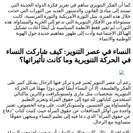
كما أن الفكر التنويري ساهم في تعزيز فكرة الدولة الحديثة التي
تستند إلى مبادئ القانون والدستور. العديد من الثورات التي حدثت
خلال هذه الفترة، مثل الثورة الأمريكية والثورة الفرنسية، كانت
مستوحاة من الأفكار التنويرية التي تدعو إلى الحرية والمساواة. هذه
الثورات لم تغير فقط الأنظمة السياسية بل أيضًا أعادت تشكيل
الهياكل الاجتماعية وأدت إلى ظهور مفاهيم جديدة حول الهوية
الوطنية والانتماء.
النساء في عصر التنوير: كيف شاركت النساء
في الحركة التنويرية وما كانت تأثيراتها؟
رغم أن عصر التنوير يُعتبر فترة تركز فيها الرجال بشكل كبير على
الفكر والفلسفة، إلا أن النساء أيضًا لعبن دورًا مهمًا في الحركة
التنويرية. شخصيات مثل ماري ولستونكرافت وكاثرين ماكنالي
استخدمن كتاباتهن للدعوة إلى حقوق المرأة وتعزيز التعليم
والمساواة بين الجنسين. ولستونكرافت، على وجه الخصوص، تعتبر
واحدة من أوائل المدافعات عن حقوق المرأة حيث كتبت كتاب “دفاع
عن حقوق المرأة” الذي دعا فيه إلى تعليم النساء ومنحهن حقوقًا
متساوية مع الرجال.
بالإضافة إلى ذلك، كانت هناك صالونات أدبية حيث اجتمعت النساء