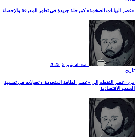
​«عصر البيانات الضخمة» كمرحلة جديدة في تطور المعرفة والإحصاء
alkrsan
يناير 6, 2026
تاريخ
​من «عصر النفط» إلى «عصر الطاقة المتجددة»: تحولات في تسمية
الحقب الاقتصادية