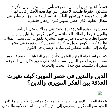
فمثلاً، اعتبر جون لوك أن المعرفة تأتي من التجربة وأن الأفراد
يمتلكون حقوقًا طبيعية لا يمكن انتزاعها. هذه الأفكار كانت لها
تأثيرات عميقة على تطور الفلسفة السياسية وحقوق الإنسان. في
مجال العلوم، كان عصر التنوير فترة ازدهار حقيقي.
فقد شهدت هذه الفترة تقدمًا كبيرًا في مجالات مثل الرياضيات
والفيزياء وعلم الفلك. العلماء مثل كوبرنيكوس وغاليليو ونيوتن
قدموا نظريات جديدة غيرت فهم البشرية للكون. على سبيل المثال،
نظرية كوبرنيكوس حول مركزية الشمس كانت ثورية في وقتها
وأدت إلى إعادة التفكير في مكانة الإنسان في الكون.
كما أن استخدام المنهج العلمي كأداة لفهم الظواهر الطبيعية أصبح
سمة مميزة لعصر التنوير، مما ساعد على تعزيز فكرة أن المعرفة
يمكن أن تُكتسب من خلال البحث والتجربة.
الدين والتدين في عصر التنوير: كيف تغيرت
العلاقة بين الفكر التنويري والدين؟
علاقة الفكر التنويري بالدين كانت معقدة ومتعددة الأبعاد. بينما كان
العديد من المفكرين ينظرون إلى الدين كعائق أمام العقلانية والتقدم،