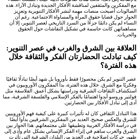
مع المفكرين والمثقفين لمناقشة الأفكار الجديدة وتبادل الآراء. هذه
الصالونات أصبحت منصات مهمة لنشر الأفكار التنويرية وتعزيز
الحوار حول قضايا حقوق المرأة والمساواة الاجتماعية. رغم أن
النساء لم يكن دائمًا جزءًا من السرد التاريخي لعصر التنوير، إلا أن
مساهماتهن كانت حاسمة في تشكيل النقاشات حول الحقوق
والحريات.
العلاقة بين الشرق والغرب في عصر التنوير:
كيف تبادلت الحضارتان الفكر والثقافة خلال
هذه الفترة؟
عصر التنوير لم يكن محصورًا فقط بأوروبا بل شهد أيضًا تبادلًا ثقافيًا
وفكريًا مع الشرق. خلال هذه الفترة، بدأ المفكرون الأوروبيون في
استكشاف الثقافات الشرقية ودراستها بشكل أعمق. الفلاسفة مثل
فولتير وروسو أبدوا اهتمامًا بالفكر الإسلامي والفلسفة الشرقية، مما
أدى إلى تبادل الأفكار بين الحضارتين.
هذا التبادل الثقافي كان له تأثيرات كبيرة على كيفية فهم الأوروبيين
للشرق والعكس صحيح. العديد من المفكرين الشرقيين بدأوا أيضًا
في دراسة الأفكار الغربية وتطبيقها على مجتمعاتهم. هذا الحوار بين
الشرق والغرب ساهم في إثراء الفكر الإنساني بشكل عام وأدى إلى
ظهور حركات إصلاحية في العديد من البلدان الشرقية التي تأثرت