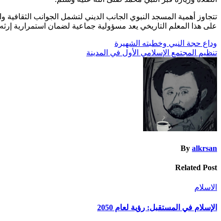
تتجاوز أهمية المسجد النبوي الجانب الديني لتشمل الجوانب الثقافية وا
على هذا المعلم التاريخي يعد مسؤولية جماعية لضمان استمرارية إرثه ل
تصفّح
وداع حجة النبي وخطبته الشهيرة
تنظيم المجتمع الإسلامي الأول في المدينة
المقالات
By
alkrsan
Related Post
الاسلام
الإسلام في المستقبل: رؤية لعام 2050