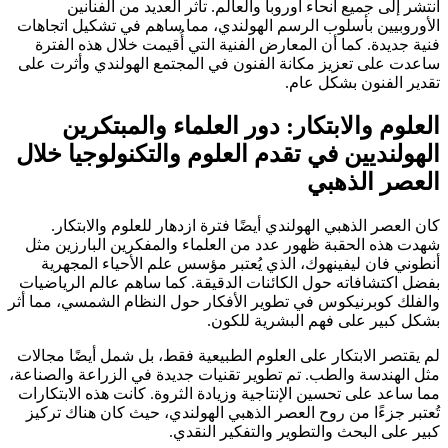
انتشر إلى جميع أنحاء أوروبا والعالم. تأثر العديد من الفنانين
الأوروبيين بأسلوب الرسم الهولندي، مما ساهم في تشكيل اتجاهات
فنية جديدة. كما أن المعارض الفنية التي أُقيمت خلال هذه الفترة
ساعدت على تعزيز مكانة الفنون في المجتمع الهولندي وأثرت على
تقدير الفنون بشكل عام.
العلوم والابتكار: دور العلماء والمبتكرين
الهولنديين في تقدم العلوم والتكنولوجيا خلال
العصر الذهبي
كان العصر الذهبي الهولندي أيضًا فترة ازدهار للعلوم والابتكار.
شهدت هذه الحقبة ظهور عدد من العلماء والمفكرين البارزين مثل
أنطوني فان ليفينهوك، الذي يُعتبر مؤسس علم الأحياء المجهرية
بفضل اكتشافاته حول الكائنات الدقيقة. كما ساهم عالم الرياضيات
والفلك كوبرنيكوس في تطوير الأفكار حول النظام الشمسي، مما أثر
بشكل كبير على فهم البشرية للكون.
لم يقتصر الابتكار على العلوم الطبيعية فقط، بل شمل أيضًا مجالات
مثل الهندسة والطب. تم تطوير تقنيات جديدة في الزراعة والصناعة،
مما ساعد على تحسين الإنتاجية وزيادة الثروة. كانت هذه الابتكارات
تُعتبر جزءًا من روح العصر الذهبي الهولندي، حيث كان هناك تركيز
كبير على البحث والتطوير والتفكير النقدي.