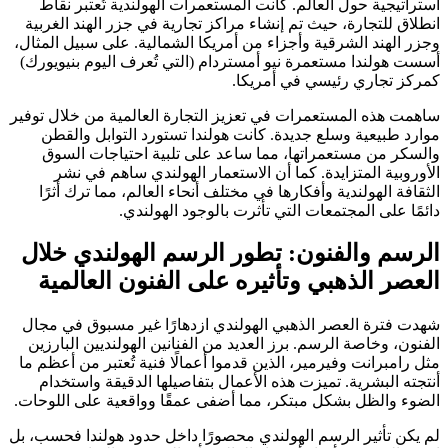
استراتيجية حول العالم. كانت المستعمرات الهولندية تُعتبر نقاط
انطلاق للتجارة، حيث تم إنشاء مراكز تجارية في جزر الهند الغربية
وجزر الهند الشرقية وأجزاء من أمريكا الشمالية. على سبيل المثال،
أسست هولندا مستعمرة نيو أمستردام (التي تُعرف اليوم بنيويورك)
كمركز تجاري رئيسي في أمريكا.
ساهمت هذه المستعمرات في تعزيز التجارة العالمية من خلال توفير
موارد طبيعية وسلع جديدة. كانت هولندا تستورد التوابل والقطن
والسكر من مستعمراتها، مما ساعد على تلبية احتياجات السوق
الأوروبية المتزايدة. كما أن الاستعمار الهولندي ساهم في نشر
الثقافة الهولندية وأفكارها في مختلف أنحاء العالم، مما ترك أثرًا
دائمًا على المجتمعات التي تأثرت بالوجود الهولندي.
الرسم والفنون: تطور الرسم الهولندي خلال
العصر الذهبي وتأثيره على الفنون العالمية
شهدت فترة العصر الذهبي الهولندي ازدهارًا غير مسبوق في مجال
الفنون، وخاصة الرسم. برز العديد من الفنانين الهولنديين البارزين
مثل رامبرانت وفيرمير، الذين قدموا أعمالًا فنية تُعتبر من أعظم ما
أنتجته البشرية. تميزت هذه الأعمال بتفاصيلها الدقيقة واستخدام
الضوء والظل بشكل مبتكر، مما أضفى عمقًا وواقعية على اللوحات.
لم يكن تأثير الرسم الهولندي محصورًا داخل حدود هولندا فحسب، بل