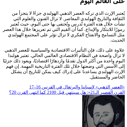
على العالم اليوم
يُعتبر الإرث الذي تركه العصر الذهبي الهولندي جزءًا لا يتجزأ من
الثقافة والتاريخ الهولندي المعاصر. لا تزال الفنون والعلوم التي
نشأت خلال هذه الفترة تُدرس وتُحتفى بها حتى اليوم، حيث تُعتبر
رموزًا للابتكار والإبداع. كما أن القيم التي تم تعزيزها خلال هذا العصر
مثل التسامح والانفتاح الفكري لا تزال تؤثر على المجتمع الهولندي
الحديث.
علاوة على ذلك، فإن التأثيرات الاقتصادية والسياسية للعصر الذهبي
لا تزال واضحة في النظام الاقتصادي العالمي الحالي. تعتبر هولندا
اليوم واحدة من أكثر الدول تقدمًا وازدهارًا اقتصاديًا، ويعود ذلك جزئيًا
إلى الأسس التي وضعتها خلال تلك الفترة التاريخية المهمة. إن فهم
الإرث الهولندي يساعدنا على إدراك كيف يمكن للتاريخ أن يشكل
الحاضر والمستقبل.
تصفّح
​«العصر الذهبي» لإسبانيا والبرتغال في القرنين 16–17
القرن القصير الـ21»: هل سينتهي قبل 2100 كما انتهى القرن 20؟
المقالات