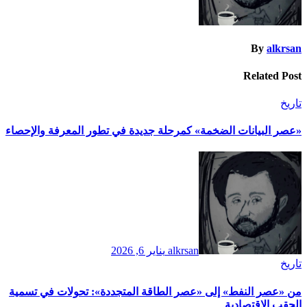
By
alkrsan
Related Post
تاريخ
​«عصر البيانات الضخمة» كمرحلة جديدة في تطور المعرفة والإحصاء
alkrsan
يناير 6, 2026
تاريخ
​من «عصر النفط» إلى «عصر الطاقة المتجددة»: تحولات في تسمية
الحقب الاقتصادية