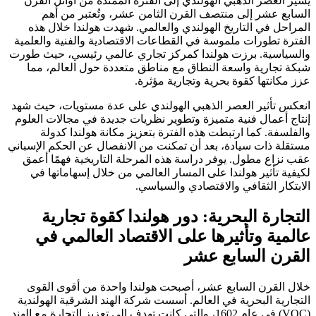
يُشير العصر الذهبي الهولندي إلى الفترة الممتدة من أوائل القرن
السابع عشر إلى منتصف القرن الثامن عشر، وتُعتبر من أهم
المراحل في التاريخ الهولندي والعالمي. شهدت هولندا خلال هذه
الفترة تطورات ملموسة في القطاعات الاقتصادية والفنية والعلمية
والسياسية. برزت هولندا كمركز تجاري عالمي رئيسي، حيث طورت
شبكة تجارية واسعة النطاق مع مناطق متعددة حول العالم، مما
عزز مكانتها كقوة بحرية وتجارية مؤثرة.
انعكس تأثير العصر الذهبي الهولندي على عدة مستويات، حيث شهد
إنتاج أعمال فنية متميزة وتطوير نظريات جديدة في مجالات العلوم
والفلسفة. كما ارتبطت هذه الفترة بتعزيز مكانة هولندا كدولة
مستقلة ذات سيادة، بعد أن تمكنت من الانفصال عن الحكم الإسباني
عقب نزاع مطول. يوفر دراسة هذه المرحلة التاريخية فهمًا أعمق
لكيفية تأثير هولندا على المسار العالمي من خلال إسهاماتها في
الابتكار الثقافي والاقتصادي والسياسي.
التجارة البحرية: دور هولندا كقوة تجارية
عالمية وتأثيرها على الاقتصاد العالمي في
القرن السابع عشر
خلال القرن السابع عشر، أصبحت هولندا واحدة من أقوى القوى
التجارية البحرية في العالم. أسست شركة الهند الشرقية الهولندية
(VOC) في عام 1602، والتي كانت تهدف إلى تعزيز التجارة مع الهند