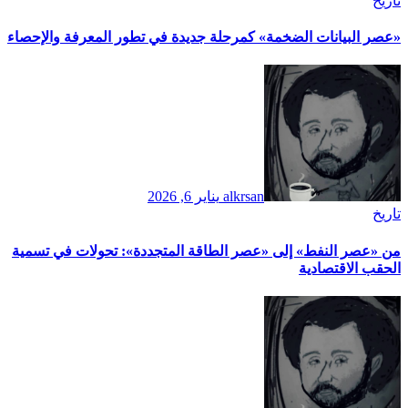
تاريخ
​«عصر البيانات الضخمة» كمرحلة جديدة في تطور المعرفة والإحصاء
alkrsan
يناير 6, 2026
تاريخ
​من «عصر النفط» إلى «عصر الطاقة المتجددة»: تحولات في تسمية
الحقب الاقتصادية