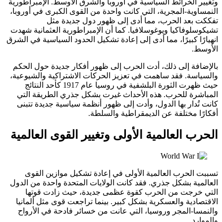
وتغيير الخرائط السياسية في أوروبا والشرق الأوسط. الإمبراطورية
النمساوية-المجرية، التي كانت واحدة من القوى الكبرى في أوروبا،
تفككت بعد الحرب، مما أدى إلى ظهور دول جديدة مثل
تشيكوسلوفاكيا ويوغوسلافيا. كما أن الإمبراطورية العثمانية شهدت
انهيارًا كبيرًا، مما أدى إلى إعادة تشكيل الحدود السياسية في الشرق
الأوسط.
بالإضافة إلى ذلك، أدت الحرب إلى ظهور أفكار جديدة حول الحكم
والسياسة. فقد ساهمت في تعزيز الحركات الاشتراكية والشيوعية،
حيث ظهرت الثورة البلشفية في روسيا عام 1917 كأحد النتائج
المباشرة للحرب. هذه الأحداث غيرت بشكل جذري الطريقة التي
كانت تُدار بها الدول، وأدت إلى ظهور أنظمة سياسية جديدة تتبنى
أفكارًا مختلفة عن الديمقراطية والسلطة.
الحرب العالمية الأولى وتغيير القوى العالمية
تسببت الحرب العالمية الأولى في إعادة تشكيل موازين القوى
العالمية بشكل جذري. فقد كانت الولايات المتحدة واحدة من الدول
التي خرجت من الحرب كقوة عظمى جديدة، حيث زادت قوتها
الاقتصادية والعسكرية بشكل كبير. بينما تراجعت قوى مثل ألمانيا
والنمسا-المجر وروسيا، التي عانت من خسائر فادحة في الأرواح
والموارد.