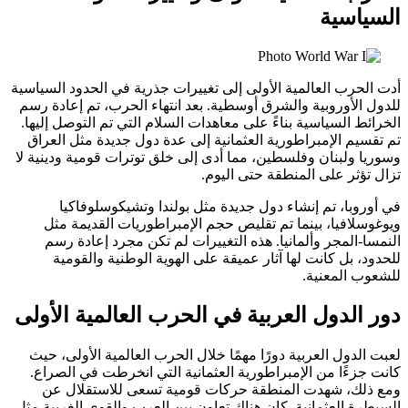
السياسية
أدت الحرب العالمية الأولى إلى تغييرات جذرية في الحدود السياسية
للدول الأوروبية والشرق أوسطية. بعد انتهاء الحرب، تم إعادة رسم
الخرائط السياسية بناءً على معاهدات السلام التي تم التوصل إليها.
تم تقسيم الإمبراطورية العثمانية إلى عدة دول جديدة مثل العراق
وسوريا ولبنان وفلسطين، مما أدى إلى خلق توترات قومية ودينية لا
تزال تؤثر على المنطقة حتى اليوم.
في أوروبا، تم إنشاء دول جديدة مثل بولندا وتشيكوسلوفاكيا
ويوغوسلافيا، بينما تم تقليص حجم الإمبراطوريات القديمة مثل
النمسا-المجر وألمانيا. هذه التغييرات لم تكن مجرد إعادة رسم
للحدود، بل كانت لها آثار عميقة على الهوية الوطنية والقومية
للشعوب المعنية.
دور الدول العربية في الحرب العالمية الأولى
لعبت الدول العربية دورًا مهمًا خلال الحرب العالمية الأولى، حيث
كانت جزءًا من الإمبراطورية العثمانية التي انخرطت في الصراع.
ومع ذلك، شهدت المنطقة حركات قومية تسعى للاستقلال عن
السيطرة العثمانية. كان هناك تعاون بين العرب والقوى الغربية مثل