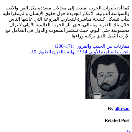
كما أن تأثيرات الحرب امتدت إلى مجالات متعددة مثل الفن والأدب
والسياسة الدولية. الأفكار الجديدة حول حقوق الإنسان والديمقراطية
بدأت تتشكل كنتيجة مباشرة للتجارب المروعة التي عاشها الناس
خلال تلك الفترة. وبالتالي، فإن آثار الحرب العالمية الأولى لا تزال
محسوسة حتى اليوم، حيث تستمر الشعوب والدول في التعامل مع
الإرث الثقيل الذي تركته وراءها.
تصفّح
مقارنات بين الحقب والقرون (171–200)
الحرب العالمية الأولى 1914: نهاية «القرن الطويل 19»
المقالات
By
alkrsan
Related Post