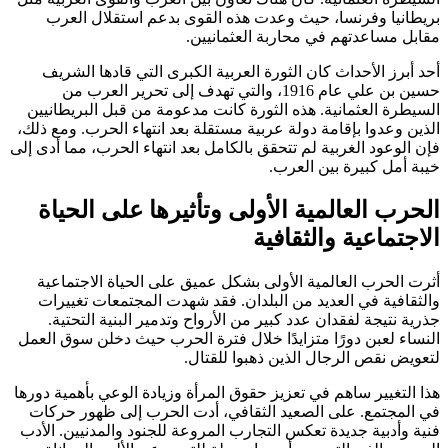
بريطانيا وفرنسا، حيث وعدت هذه القوى بدعم استقلال العرب
مقابل مساعدتهم في محاربة العثمانيين.
أحد أبرز الأحداث كان الثورة العربية الكبرى التي قادها الشريف
حسين بن علي عام 1916، والتي تهدف إلى تحرير العرب من
السيطرة العثمانية. هذه الثورة كانت مدعومة من قبل البريطانيين
الذين وعدوا بإقامة دولة عربية مستقلة بعد انتهاء الحرب. ومع ذلك،
فإن الوعود الغربية لم تتحقق بالكامل بعد انتهاء الحرب، مما أدى إلى
خيبة أمل كبيرة بين العرب.
الحرب العالمية الأولى وتأثيرها على الحياة
الاجتماعية والثقافية
أثرت الحرب العالمية الأولى بشكل عميق على الحياة الاجتماعية
والثقافية في العديد من البلدان. فقد شهدت المجتمعات تغييرات
جذرية نتيجة لفقدان عدد كبير من الأرواح وتدمير البنية التحتية.
النساء لعبن دورًا متزايدًا خلال فترة الحرب حيث دخلن سوق العمل
لتعويض نقص الرجال الذين ذهبوا للقتال.
هذا التغيير ساهم في تعزيز حقوق المرأة وزيادة الوعي بأهمية دورها
في المجتمع. على الصعيد الثقافي، أدت الحرب إلى ظهور حركات
فنية وأدبية جديدة تعكس التجارب المروعة للجنود والمدنيين. الأدب