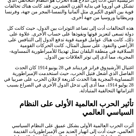
الرئيسية التي أدت إلى اندلاع هذه الحرب هو النظام التحالفي الذي
تشكل في أوروبا في بداية القرن العشرين. فقد كانت هناك تحالفات
قوية بين القوى الكبرى مثل ألمانيا والنمسا-المجر من جهة، وفرنسا
وبريطانيا وروسيا من جهة أخرى.
هذه التحالفات أدت إلى تصاعد التوترات بين الدول، حيث كانت كل
دولة تسعى لتعزيز قوتها ونفوذها على حساب الأخرى. علاوة على
ذلك، كانت هناك عوامل قومية قوية تدفع الدول إلى التنافس على
الأراضي والنفوذ. على سبيل المثال، كانت الحركات القومية
السلافية في منطقة البلقان تمثل تهديدًا للأمبراطورية النمساوية-
المجرية، مما أدى إلى توتر العلاقات بين الدول.
اغتيال الأرشيدوق فرانز فرديناند في 28 يونيو 1914 كان الحدث
الفاصل الذي أشعل فتيل الحرب، حيث استخدمت الإمبراطورية
النمساوية-المجرية هذا الحدث كذريعة لإعلان الحرب على صربيا في
28 يوليو 1914، مما أدى إلى تدخل الدول الأخرى في الصراع بسبب
التزاماتها التحالفية المتبادلة.
تأثير الحرب العالمية الأولى على النظام
السياسي العالمي
أثرت الحرب العالمية الأولى بشكل عميق على النظام السياسي
العالمي، حيث أدت إلى انهيار العديد من الإمبراطوريات القديمة