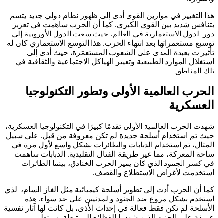
هذا التغيير في موازين القوى أدى إلى ظهور نظام دولي جديد يتسم
بتنافس شديد بين القوى الكبرى. كما أن الحرب ساهمت في تعزيز
دور الدول الاستعمارية في العالم، حيث سعت الدول الأوروبية إلى
توسيع مستعمراتها بعد انتهاء الحرب. هذا التوسع الاستعماري كان له
تأثيرات بعيدة المدى على الشعوب المستعمَرة، حيث أدى إلى
استغلال الموارد الطبيعية وتغيير الهياكل الاجتماعية والثقافية في
تلك المناطق.
الحرب العالمية الأولى وتطور التكنولوجيا
العسكرية
شهدت الحرب العالمية الأولى تقدمًا كبيرًا في التكنولوجيا العسكرية،
حيث تم استخدام أسلحة جديدة لم تكن معروفة من قبل. على سبيل
المثال، تم استخدام الدبابات والطائرات بشكل واسع لأول مرة في
ساحة المعركة، مما غير طريقة القتال التقليدية. الدبابات ساهمت
في كسر الجمود الذي كان يميز الحرب الخنادق، بينما الطائرات
استخدمت لأغراض الاستطلاع والقصف.
كما أن الحرب أدت إلى تطوير أسلحة كيميائية مثل الغاز السام، الذي
استخدم بشكل مروع ضد الجنود والمدنيين على حد سواء. هذه
الأسلحة لم تكن فقط فعالة في إحداث الأذى، بل كانت لها آثار نفسية
عميقة على الجنود الذين شهدوا الفظائع المرتبطة بها. تطور