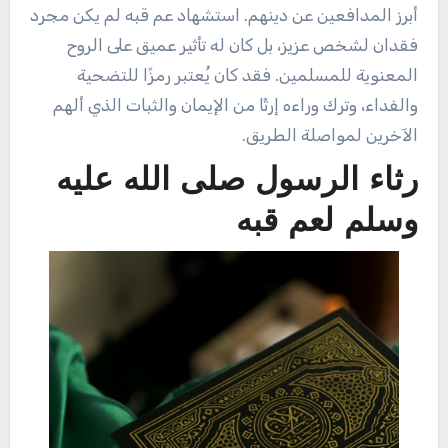
أبرز المدافعين عن دينهم. استشهاد عم قبه لم يكن مجرد
فقدان لشخص عزيز، بل كان له تأثير عميق على الروح
المعنوية للمسلمين. فقد كان يُعتبر رمزًا للتضحية
والفداء، وترك وراءه إرثًا من الإيمان والثبات الذي ألهم
الآخرين لمواصلة الطريق.
رثاء الرسول صلى الله عليه
وسلم لعم قبه