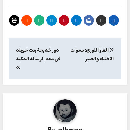
تصفّح
الغار الثوري: سنوات
دور خديجة بنت خويلد
المقالات
الاختباء والصبر
في دعم الرسالة المكية