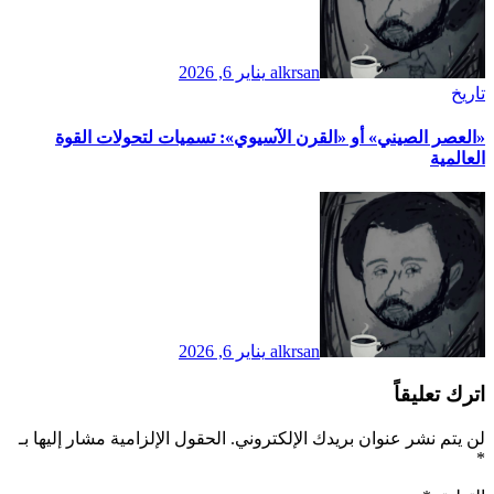
alkrsan
يناير 6, 2026
تاريخ
​«العصر الصيني» أو «القرن الآسيوي»: تسميات لتحولات القوة
العالمية
alkrsan
يناير 6, 2026
اترك تعليقاً
لن يتم نشر عنوان بريدك الإلكتروني.
الحقول الإلزامية مشار إليها بـ
*