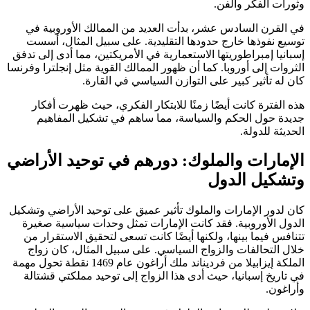
وثورات الفكر والفن.
في القرن السادس عشر، بدأت العديد من الممالك الأوروبية في
توسيع نفوذها خارج حدودها التقليدية. على سبيل المثال، أسست
إسبانيا إمبراطوريتها الاستعمارية في الأمريكتين، مما أدى إلى تدفق
الثروات إلى أوروبا. كما أن ظهور الممالك القوية مثل إنجلترا وفرنسا
كان له تأثير كبير على التوازن السياسي في القارة.
هذه الفترة كانت أيضًا زمنًا للابتكار الفكري، حيث ظهرت أفكار
جديدة حول الحكم والسياسة، مما ساهم في تشكيل المفاهيم
الحديثة للدولة.
الإمارات والملوك: دورهم في توحيد الأراضي
وتشكيل الدول
كان لدور الإمارات والملوك تأثير عميق على توحيد الأراضي وتشكيل
الدول الأوروبية. فقد كانت الإمارات تمثل وحدات سياسية صغيرة
تتنافس فيما بينها، ولكنها أيضًا كانت تسعى لتحقيق الاستقرار من
خلال التحالفات والزواج السياسي. على سبيل المثال، كان زواج
الملكة إيزابيلا من فرديناند ملك أراغون عام 1469 نقطة تحول مهمة
في تاريخ إسبانيا، حيث أدى هذا الزواج إلى توحيد مملكتي قشتالة
وأراغون.