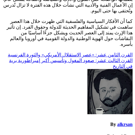
إن الأعمال الفنية والأدبية التي نشأت خلال هذه الفترة لا تزال تُدرس
وتُحتفى بها حتى اليوم.
كما أن الأفكار السياسية والفلسفية التي ظهرت خلال هذا العصر
ساهمت في تشكيل المفاهيم الحديثة للدولة وحقوق الفرد. إن تأثير
هذا الإرث يمتد إلى العصر الحديث ويشكل جزءًا أساسيًا من
النقاشات حول الهوية الوطنية والدولة القومية في أوروبا والعالم
بأسره.
تصفّح
القرن الثامن عشر: «عصر الاستقلال الأمريكي» والثورة الفرنسية
​القرن الثالث عشر: صعود المغول وتأسيس أكبر إمبراطورية برية
المقالات
في التاريخ
By
alkrsan