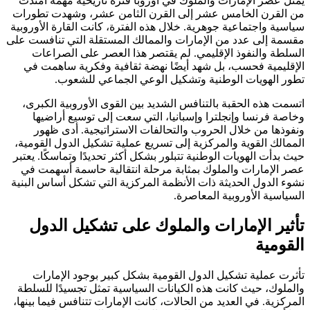
يمثل عصر الإمارات والملوك في أوروبا فترة تاريخية مهمة امتدت
من القرن الخامس عشر إلى القرن الثامن عشر، وشهدت تطورات
سياسية واجتماعية جوهرية. خلال هذه الفترة، كانت القارة الأوروبية
مقسمة إلى عدد من الإمارات والممالك المستقلة التي تنافست على
السلطة والنفوذ الإقليمي. لم يقتصر هذا العصر على الصراعات
الإقليمية فحسب، بل شهد أيضًا نهضة ثقافية وفكرية ساهمت في
تطور الهويات الوطنية وتشكيل الوعي الجماعي للشعوب.
اتسمت هذه الحقبة بالتنافس الشديد بين القوى الأوروبية الكبرى،
وخاصة فرنسا وإنجلترا وإسبانيا، التي سعت إلى توسيع أراضيها
ونفوذها من خلال الحروب والتحالفات الاستراتيجية. أدى ظهور
الممالك القوية والمركزية إلى تسريع عملية تشكيل الدول القومية،
حيث بدأت الهويات الوطنية تتبلور بشكل أكثر تحديدًا وتماسكًا. يعتبر
عصر الإمارات والملوك بمثابة مرحلة انتقالية حاسمة أسهمت في
نشوء الدول الحديثة ذات الأنظمة المركزية التي تشكل أساس البنية
السياسية الأوروبية المعاصرة.
تأثير الإمارات والملوك على تشكيل الدول
القومية
تأثرت عملية تشكيل الدول القومية بشكل كبير بوجود الإمارات
والملوك، حيث كانت هذه الكيانات السياسية تمثل تجسيدًا للسلطة
المركزية. في العديد من الحالات، كانت الإمارات تتنافس فيما بينها،