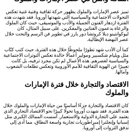
تميز عصر الإمارات والملوك بظهور حركة ثقافية وفنية غنية تعكس
التحولات الاجتماعية والسياسية التي شهدتها أوروبا. فقد شهدت هذه
الفترة ازدهار الفنون الجميلة والأدب والموسيقى، حيث كان الملوك
والرعاة يدعمون الفنانين والمفكرين. على سبيل المثال، كان
ليوكوانتينو ديلا كروتشا دور بارز في تطوير فن الرسم والنحت خلال
عصر النهضة الإيطالية.
كما أن الأدب شهد تطورًا ملحوظًا خلال هذه الفترة، حيث كتب كتّاب
مثل ويليام شكسبير ومولير أعمالًا خالدة تعكس التوترات الاجتماعية
والسياسية لعصرهم. هذه الأعمال لم تكن مجرد ترفيه، بل كانت
تعبيرًا عن الهوية الثقافية للأمم الأوروبية وتعكس تطلعات الشعوب
وآمالها.
الاقتصاد والتجارة خلال فترة الإمارات
والملوك
كان الاقتصاد والتجارة جزءًا أساسيًا من حياة الإمارات والملوك خلال
هذه الفترة. فقد شهدت أوروبا تحولًا كبيرًا نحو الاقتصاد التجاري الذي
يعتمد على التجارة الدولية والاستعمار. أسست الممالك الكبرى مثل
إسبانيا وإنجلترا إمبراطوريات تجارية واسعة النطاق، مما أدى إلى
تدفق الثروات إلى أوروبا.