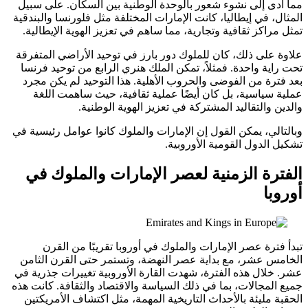
مما أدى إلى نشوء شعور بالوحدة الوطنية بين السكان. على سبيل
المثال، في إيطاليا، كانت الإمارات المختلفة مثل فلورنسا والبندقية
تمثل مراكز ثقافية وتجارية، مما ساهم في تعزيز الهوية الإيطالية.
علاوة على ذلك، كان للملوك دور بارز في توحيد الأراضي المتفرقة
تحت راية واحدة. فمثلاً، تمكن الملك هنري الرابع من توحيد فرنسا
بعد فترة من الفوضى والحروب الأهلية. هذا التوحيد لم يكن مجرد
عملية سياسية، بل كان أيضًا عملية ثقافية، حيث ساهمت اللغة
والدين والتقاليد المشتركة في تعزيز الهوية الوطنية.
وبالتالي، يمكن القول إن الإمارات والملوك كانوا عوامل رئيسية في
تشكيل الدول القومية الأوروبية.
الفترة الزمنية لعصر الإمارات والملوك في
أوروبا
تبدأ فترة عصر الإمارات والملوك في أوروبا تقريبًا من القرن
الخامس عشر، مع بداية عصر النهضة، وتستمر حتى القرن الثامن
عشر. خلال هذه الفترة، شهدت القارة الأوروبية تغييرات جذرية في
جميع المجالات، بما في ذلك السياسة والاقتصاد والثقافة. كانت هذه
الحقبة مليئة بالأحداث التاريخية المهمة، مثل اكتشاف الأمريكتين