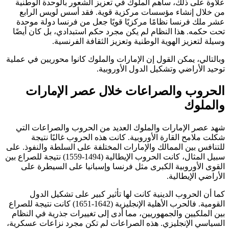
علاوة على ذلك، ساهم الملوك في تعزيز الشعور بالوحدة الوطنية
من خلال إنشاء مؤسسات مركزية قوية. فقد أسس لويس الرابع
عشر ملك فرنسا نظامًا مركزيًا قويًا جعل من فرنسا دولة موحدة
تحت حكمه. هذا النظام لم يكن مجرد حكم استبدادي، بل كان أيضًا
وسيلة لتعزيز الهوية الوطنية وتعزيز الثقافة الفرنسية.
وبالتالي، يمكن القول إن الإمارات والملوك كانوا محوريين في عملية
توحيد الأراضي وتشكيل الدول الأوروبية.
الحروب والصراعات خلال عصر الإمارات
والملوك
شهد عصر الإمارات والملوك العديد من الحروب والصراعات التي
شكلت ملامح القارة الأوروبية. كانت هذه الحروب غالبًا نتيجة
للتنافس بين الممالك والإمارات المختلفة على السلطة والنفوذ. على
سبيل المثال، كانت الحروب الإيطالية (1494-1559) نتيجة للصراع بين
القوى الأوروبية الكبرى مثل فرنسا وإسبانيا على السيطرة على
الأراضي الإيطالية.
كما أن الحروب الدينية كانت لها تأثير كبير على تشكيل الدول
القومية. فالحرب الأهلية الإنجليزية (1642-1651) كانت نتيجة للصراع
بين الملكيين والجمهوريين، مما أدى إلى تغييرات جذرية في النظام
السياسي الإنجليزي. هذه الصراعات لم تكن مجرد نزاعات عسكرية،