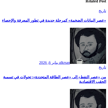
Related Post
تاريخ
​«عصر البيانات الضخمة» كمرحلة جديدة في تطور المعرفة والإحصاء
alkrsan
يناير 6, 2026
تاريخ
​من «عصر النفط» إلى «عصر الطاقة المتجددة»: تحولات في تسمية
الحقب الاقتصادية