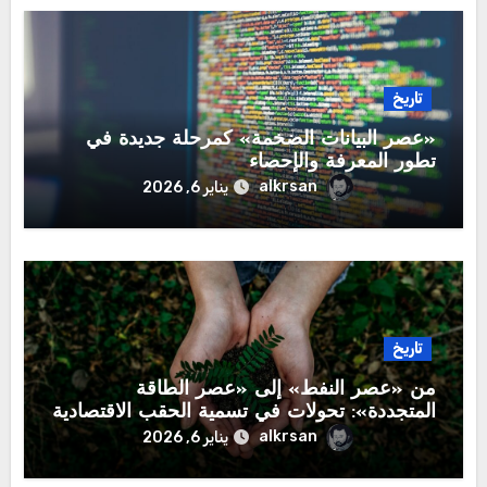
تاريخ
​«عصر البيانات الضخمة» كمرحلة جديدة في
تطور المعرفة والإحصاء
alkrsan
يناير 6, 2026
تاريخ
​من «عصر النفط» إلى «عصر الطاقة
المتجددة»: تحولات في تسمية الحقب الاقتصادية
alkrsan
يناير 6, 2026