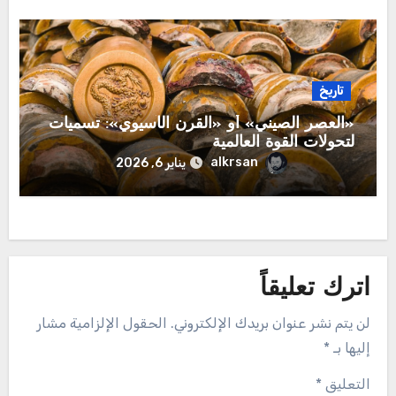
تاريخ
​«العصر الصيني» أو «القرن الآسيوي»: تسميات
لتحولات القوة العالمية
alkrsan
يناير 6, 2026
اترك تعليقاً
لن يتم نشر عنوان بريدك الإلكتروني.
الحقول الإلزامية مشار
إليها بـ
*
التعليق
*