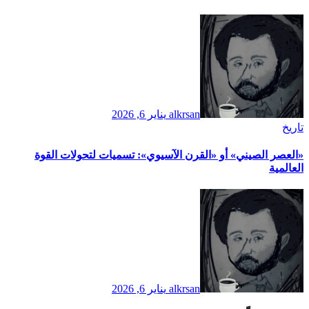
alkrsan
يناير 6, 2026
تاريخ
​«العصر الصيني» أو «القرن الآسيوي»: تسميات لتحولات القوة
العالمية
alkrsan
يناير 6, 2026