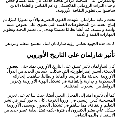
والمدارس التي أصبحت مراكز ثقافية هامة. كان لديه اهتمام خاص
بإحياء التراث الروماني الكلاسيكي ودعم الفنانين والعلماء الذين
ساهموا في تطوير الثقافة الأوروبية.
تحت رعاية شارلمان، شهدت الفنون البصرية والأدب تطورًا كبيرًا. تم
إنتاج العديد من المخطوطات القيمة التي تحتوي على نصوص دينية
وأدبية وعلمية. كما أنشأ نظامًا تعليميًا يهدف إلى تعليم النخبة وتطوير
المهارات الفنية والأدبية.
كانت هذه الجهود تعكس رؤية شارلمان لبناء مجتمع متعلم ومزدهر.
تأثير شارلمان على التاريخ الأوروبي
كان لشارلمان تأثير عميق على التاريخ الأوروبي يمتد حتى العصور
الحديثة. أسس إمبراطوريته التي شكلت الأساس للعديد من الدول
الأوروبية الحديثة مثل فرنسا وألمانيا وإيطاليا. ساهمت إنجازاته
العسكرية والإدارية والثقافية في تشكيل الهوية الأوروبية وتعزيز
الروابط بين الشعوب المختلفة.
كما أن تأثيره امتد إلى المجال الديني أيضًا، حيث ساعد على تعزيز
المسيحية كدين رئيسي في أوروبا الغربية. كان له دور كبير في نشر
التعليم والثقافة، مما ساهم في تشكيل العصور الوسطى الأوروبية
بشكل عام. يعتبر الكثيرون أن فترة حكمه تمثل بداية عصر جديد من
الاستقرار والنمو الثقافي.