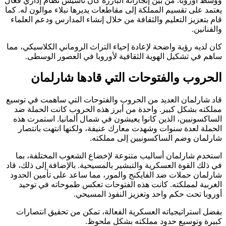
ووسط أوروبا. من بين إنجازاته البارزة كان تأسيس نظام إداري فعال
يعتمد على تقسيم المملكة إلى مقاطعات يديرها نبلاء موالون له. كما
قام بتعزيز التعليم والثقافة من خلال إنشاء المدارس ودعم العلماء
والفنانين.
كان لديه رؤية واضحة لإعادة إحياء التراث الروماني الكلاسيكي، مما
ساهم في تشكيل الهوية الثقافية لأوروبا في العصور الوسطى.
الحروب والفتوحات التي قادها شارلمان
قاد شارلمان العديد من الحروب والفتوحات التي ساهمت في توسيع
مملكته بشكل كبير. واحدة من أبرز هذه الحروب كانت الحملة ضد
الساكسونيين، الذين كانوا يعيشون في شمال ألمانيا. استمرت هذه
الحملة لعدة سنوات وشهدت معارك عنيفة، ولكنها انتهت بانتصار
شارلمان وضم الساكسونيين إلى مملكته.
استخدم شارلمان أساليب متنوعة لإخضاع الشعوب المختلفة، بما
في ذلك القوة العسكرية والتبشير بالمسيحية. بالإضافة إلى ذلك، قاد
شارلمان حملات ضد الفايكنج والمور، مما ساعد على تأمين الحدود
الغربية لمملكته. كانت هذه الفتوحات تعكس طموحاته في توحيد
أوروبا تحت حكم واحد وتعزيز النفوذ المسيحي.
بفضل استراتيجياته العسكرية الفعالة، تمكن من تحقيق انتصارات
كبيرة وتوسيع حدود مملكته بشكل ملحوظ.