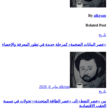
By
alkrsan
Related Post
تاريخ
​«عصر البيانات الضخمة» كمرحلة جديدة في تطور المعرفة والإحصاء
alkrsan
يناير 6, 2026
تاريخ
​من «عصر النفط» إلى «عصر الطاقة المتجددة»: تحولات في تسمية
الحقب الاقتصادية