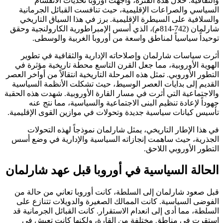
والثقافية. خلال هذه الفترة، واجهت أوروبا تحديات الانقسام
السياسي والصراعات الإقليمية، حيث تنافست القبائل الجرمانية
والسلافية على السيطرة الإقليمية. برز في هذا السياق التاريخي
شارلمان (742-814م)، الذي أسس الإمبراطورية الكارولنجية وحقق
توحيداً سياسياً لمناطق واسعة من أوروبا الغربية والوسطى.
أثرت سياسات شارلمان وإصلاحاته الإدارية والثقافية في تطوير
الهوية الأوروبية، مما جعل القرن التاسع محطة تاريخية مؤثرة في
التطور الأوروبي. تمثل هذه المرحلة التاريخية انتقالاً من أواخر العصر
القديم إلى بدايات العصر الوسيط، حيث تشكلت الأنظمة السياسية
والاجتماعية التي أثرت في مسار القارة الأوروبية. شهدت هذه الحقبة
جهوداً لإعادة تنظيم البنى الاجتماعية والسياسية، مما نتج عنه
تأسيس كيانات سياسية جديدة وتحولات في موازين القوى الإقليمية.
في هذا الإطار التاريخي، يمثل شارلمان نموذجاً لهذه التحولات
الجذرية، حيث ساهمت إنجازاته السياسية والإدارية في وضع أسس
التطور الأوروبي اللاحق.
الحالة السياسية في أوروبا قبل عهد شارلمان
قبل صعود شارلمان إلى السلطة، كانت أوروبا تعاني من حالة من
الفوضى السياسية. كانت الممالك الصغيرة والدويلات تتنازع على
السلطة، مما أدى إلى انعدام الاستقرار. كانت القبائل الجرمانية قد
استقرت في مناطق مختلفة من القارة، ولكنها كانت تعيش في