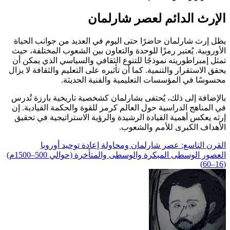
الإرث الدائم لعصر شارلمان
يظل إرث شارلمان حاضرًا حتى اليوم في العديد من جوانب الحياة
الأوروبية. يُعتبر رمزًا للوحدة والتعاون بين الشعوب المختلفة، حيث
تمثل إمبراطوريته نموذجًا للتنوع الثقافي والسياسي الذي يمكن أن
يحقق الاستقرار والتنمية. كما أن تأثيره على التعليم والثقافة لا يزال
محسوسًا في المؤسسات التعليمية والفنية الحديثة.
بالإضافة إلى ذلك، يُحتفى بشارلمان كشخصية تاريخية بارزة تُدرس
في المناهج الدراسية حول العالم كرمز للقوة والحكمة القيادية. إن
إرثه يعكس أهمية القيادة الرشيدة والرؤية الاستراتيجية في تحقيق
الأهداف الكبرى للأمم والشعوب.
تصفّح
القرن التاسع: عصر شارلمان ومحاولة إعادة توحيد أوروبا
​العصور الوسطى المبكرة والوسطى والمتأخرة (حوالي 500–1500م)
المقالات
(16–60)