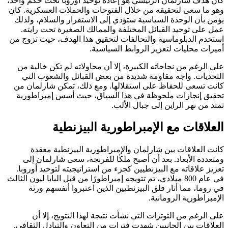
كان هدف شارلمان الرئيسي هو إعادة توحيد أوروبا تحت حكم واحد،
وهو ما سعى لتحقيقه من خلال الفتوحات والحملات العسكرية. كان
يؤمن بأن الوحدة السياسية ستؤدي إلى الاستقرار والسلام، ولذلك
عمل على توحيد القبائل المختلفة والممالك الصغيرة تحت رايته.
استخدم الدبلوماسية والتحالفات لتحقيق هذا الهدف، حيث تزوج من
أميرات محليات لتعزيز الروابط السياسية.
على الرغم من نجاحاته الكبيرة، إلا أن محاولاته لم تكن خالية من
التحديات. واجه مقاومة شديدة من بعض القبائل والشعوب التي
كانت تسعى للحفاظ على استقلالها. ومع ذلك، تمكن شارلمان من
تحقيق إنجازات ملحوظة في هذا السياق، حيث أسس إمبراطورية
تمتد من نهر الراين إلى جبال الألب.
العلاقات مع الإمبراطورية البيزنطية
كانت العلاقات بين شارلمان والإمبراطورية البيزنطية معقدة
ومتعددة الأبعاد. بعد أن أصبح ملكًا للفرنجة، سعى شارلمان إلى
تعزيز علاقاته مع البيزنطيين كجزء من استراتيجيته لتوحيد أوروبا.
في عام 800 ميلادي، تم تتويجه إمبراطورًا من قبل البابا ليون الثالث
في روما، مما أثار قلق البيزنطيين الذين اعتبروا أنفسهم ورثة
الإمبراطورية الرومانية.
على الرغم من التوترات التي نشأت نتيجة لهذا التتويج، إلا أن
العلاقات بين الجانبين شهدت فترات من التعاون والتبادل الثقافي.