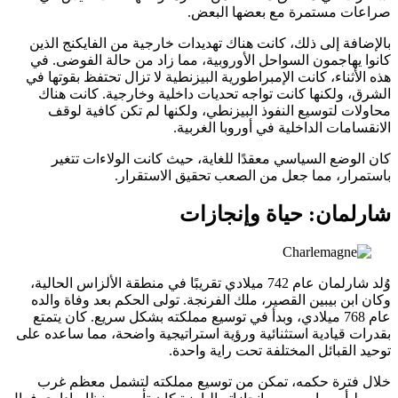
صراعات مستمرة مع بعضها البعض.
بالإضافة إلى ذلك، كانت هناك تهديدات خارجية من الفايكنج الذين
كانوا يهاجمون السواحل الأوروبية، مما زاد من حالة الفوضى. في
هذه الأثناء، كانت الإمبراطورية البيزنطية لا تزال تحتفظ بقوتها في
الشرق، ولكنها كانت تواجه تحديات داخلية وخارجية. كانت هناك
محاولات لتوسيع النفوذ البيزنطي، ولكنها لم تكن كافية لوقف
الانقسامات الداخلية في أوروبا الغربية.
كان الوضع السياسي معقدًا للغاية، حيث كانت الولاءات تتغير
باستمرار، مما جعل من الصعب تحقيق الاستقرار.
شارلمان: حياة وإنجازات
وُلد شارلمان عام 742 ميلادي تقريبًا في منطقة الألزاس الحالية،
وكان ابن بيبين القصير، ملك الفرنجة. تولى الحكم بعد وفاة والده
عام 768 ميلادي، وبدأ في توسيع مملكته بشكل سريع. كان يتمتع
بقدرات قيادية استثنائية ورؤية استراتيجية واضحة، مما ساعده على
توحيد القبائل المختلفة تحت راية واحدة.
خلال فترة حكمه، تمكن من توسيع مملكته لتشمل معظم غرب