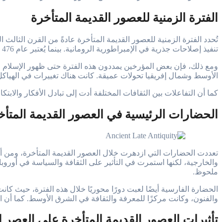
الفترة الزمنية للعصور القديمة المتأخرة
تنفيذ إصلاحات جذرية في الإمبراطورية الرومانية. بينما يُعتبر عام 476 ميلادي، عندما سقطت الإمبراطورية الرومانية الغربية، نهاية هذه الحقبة.
ومع ذلك، فإن بعض المؤرخين يمددون هذه الفترة حتى ظهور الإسلام في 
الأوسط وشمال إفريقيا تحولات عميقة. كانت هناك تغييرات في الهياكل 
كما أن التفاعلات بين الثقافات المختلفة أدت إلى تبادل الأفكار والابت
الحضارات الرئيسية في العصور القديمة المتأخ
تعددت الحضارات التي ازدهرت خلال العصور القديمة المتأخرة، ومن أبر
والخارجية، لكنها استمرت في التأثير على الثقافة والسياسة في أوروبا.
ملحوظ.
الحضارة الفارسية أيضًا لعبت دورًا محوريًا خلال هذه الفترة، حيث ك
والفنون، وكانت مركزًا للمعرفة والثقافة في الشرق الأوسط. كما أن الت
تأثيرات العصور القديمة المتأخرة على العصر ا