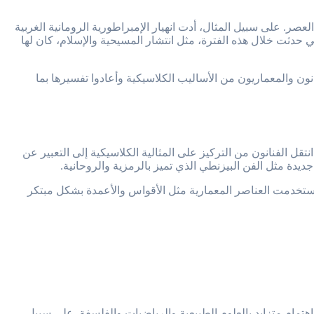
صر. على سبيل المثال، أدت انهيار الإمبراطورية الرومانية الغربية
حدثت خلال هذه الفترة، مثل انتشار المسيحية والإسلام، كان لها
نون والمعماريون من الأساليب الكلاسيكية وأعادوا تفسيرها بما
ل الفنانون من التركيز على المثالية الكلاسيكية إلى التعبير عن
يدة مثل الفن البيزنطي الذي تميز بالرمزية والروحانية.
ة. استخدمت العناصر المعمارية مثل الأقواس والأعمدة بشكل مبتكر
اهتمام متزايد بالعلوم الطبيعية والرياضيات والفلسفة. على سبيل