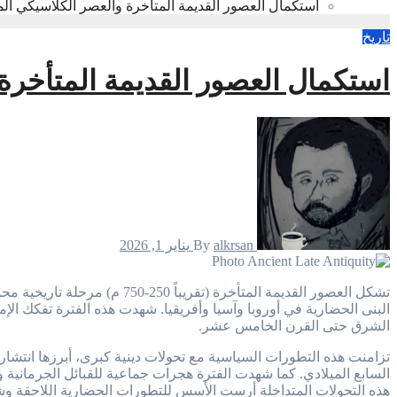
استكمال العصور القديمة المتأخرة والعصر الكلاسيكي المتأخر (1–15 
تاريخ
استكمال العصور القديمة المتأخرة والعصر
alkrsan
By
يناير 1, 2026
تشكل العصور القديمة المتأخرة (تقريباً 250-750 م) مرحلة تاريخية محورية تربط بين نهاية العصور الكلاسيكية وبداية العصور الوسطى. تميزت هذه الحقبة بتحولات سياسية واجتماعية ودينية جوهرية أعادت تشكيل
الشرق حتى القرن الخامس عشر.
تزامنت هذه التطورات السياسية مع تحولات دينية كبرى، أبرزها انتشار
السابع الميلادي. كما شهدت الفترة هجرات جماعية للقبائل الجرمانية و
هذه التحولات المتداخلة أرست الأسس للتطورات الحضارية اللاحقة و