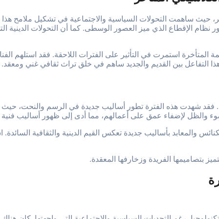
ر، حيث ساهمت التحولات السياسية والاجتماعية في تشكيل ملامح هذا الع
ام الإقطاع الذي ميز العصور الوسطى. كما أن التحولات الدينية التي 
 المتأخرة استمرت في التأثير على الفترات اللاحقة. فقد استلهم الفنا
ذا التفاعل بين القديم والجديد ساهم في خلق تراث ثقافي غني ومعقد.
ا. فقد شهدت هذه الفترة تطور أساليب جديدة في الرسم والنحت، حيث انتق
وء والظل لإضفاء عمق على أعمالهم، مما أدى إلى ظهور أساليب فنية جد
الكنائس والمعابد بأساليب جديدة تعكس القيم الدينية والثقافية السائد
ميز بتصاميمها الفريدة وزخارفها المعقدة.
رة
نولوجيا، رغم التحديات السياسية والاجتماعية التي واجهتها. كان هناك 