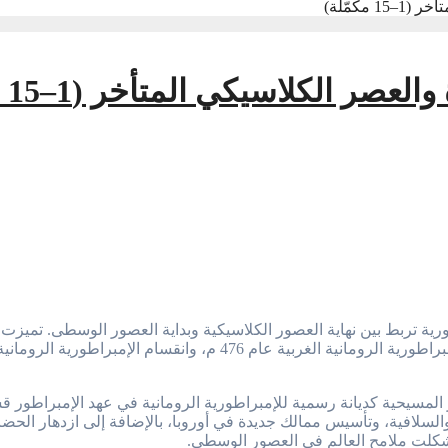
مكمّلة)
 الكلاسيكي المتأخر (1–15 مكمّلة)
البنى الحضارية في أوروبا وآسيا وأفريقيا. شهدت هذه الفترة تفكك الإ
 المسيحية كديانة رسمية للإمبراطورية الرومانية في عهد الإمبراطور 
السلافية، وتأسيس ممالك جديدة في أوروبا، بالإضافة إلى ازدهار الحضا
شكلت ملامح العالم في العصور الوسطى.