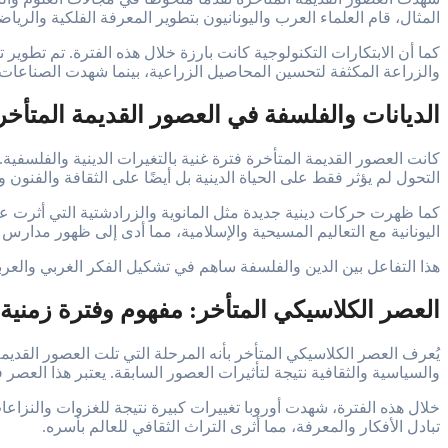
المثال، قام العلماء العرب واليونانيون بتطوير المعرفة الفلكية والري
كما أن الابتكارات التكنولوجية كانت بارزة خلال هذه الفترة. تم تطوي
والزراعة المكثفة لتحسين المحاصيل الزراعية، بينما شهدت الصناعات ال
الديانات والفلسفة في العصور القديمة المتأخر
كانت العصور القديمة المتأخرة فترة غنية بالتغيرات الدينية والفلسفي
التحول لم يؤثر فقط على الحياة الدينية بل أيضًا على الثقافة والفنون 
كما ظهرت حركات دينية جديدة مثل المانوية والزرادشتية التي أثرت عل
اليونانية مع التعاليم المسيحية والإسلامية، مما أدى إلى ظهور مدارس 
هذا التفاعل بين الدين والفلسفة ساهم في تشكيل الفكر الغربي والعر
العصر الكلاسيكي المتأخر: مفهوم وفترة زمنية
يُعرف العصر الكلاسيكي المتأخر بأنه المرحلة التي تلت العصور القديمة 
والسياسية والثقافية نتيجة لتأثيرات العصور السابقة. يعتبر هذا العصر
خلال هذه الفترة، شهدت أوروبا تغييرات كبيرة نتيجة للغزوات والنزاعا
تبادل الأفكار والمعرفة، مما أثرى التراث الثقافي للعالم بأسره.