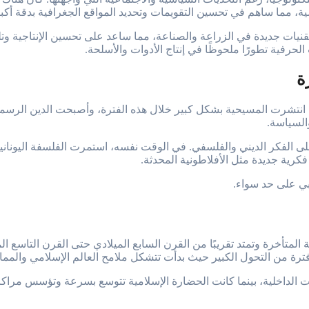
اضية، مما ساهم في تحسين التقويمات وتحديد المواقع الجغرافية بدقة أكبر
ر تقنيات جديدة في الزراعة والصناعة، مما ساعد على تحسين الإنتاجية و
حرفية تطورًا ملحوظًا في إنتاج الأدوات والأسلحة.
ة
ة. انتشرت المسيحية بشكل كبير خلال هذه الفترة، وأصبحت الدين الرسمي
والسياسة.
ى الفكر الديني والفلسفي. في الوقت نفسه، استمرت الفلسفة اليونانية ف
فكرية جديدة مثل الأفلاطونية المحدثة.
بي على حد سواء.
المتأخرة وتمتد تقريبًا من القرن السابع الميلادي حتى القرن التاسع ال
 فترة من التحول الكبير حيث بدأت تتشكل ملامح العالم الإسلامي والممالك
ت الداخلية، بينما كانت الحضارة الإسلامية تتوسع بسرعة وتؤسس مراكز ع