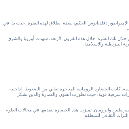
ادةً من القرن الثالث الميلادي حتى القرن السابع الميلادي. يُعتبر عام 284 ميلادي، عندما تولى الإمبراطور دقلديانوس الحكم، نقطة انطلاق لهذه الفترة، حيث بدأ في
 خلال تلك الفترة. خلال هذه القرون الأربعة، شهدت أوروبا والشرق
ة البيزنطية والإسلامية.
ية. كانت الحضارة الرومانية المتأخرة تعاني من الضغوط الداخلية
تأثيرات شرقية قوية، حيث تطورت الفنون والعمارة والدين بشكل
لبيزنطيين والرومان. تميزت هذه الحضارة بتقدمها في مجالات العلوم
التراث الثقافي للمنطقة.