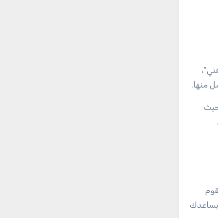
ني”،
ل منها.
حيث
قوم
 يساعدك