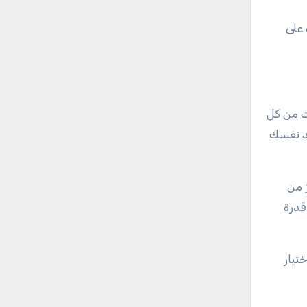
 على
ت من كل
جد نفسك
ز من
قدرة
تيار