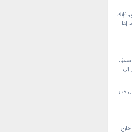
، فإنك
 إذا
صعبًا،
إلى
ل خيار
خارج