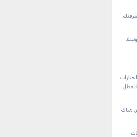
معرفتك
وتينك
لخيارات
 للعطل
. هناك
ات