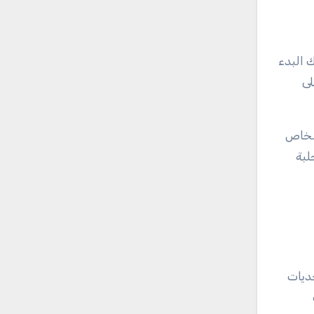
 البدء
لى
أشخاص
لبة
حديات