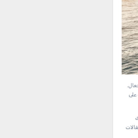
على
ك
قالات