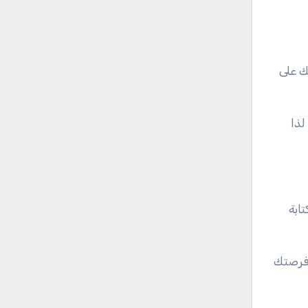
ك على
لذا
ابة
 فرصتك