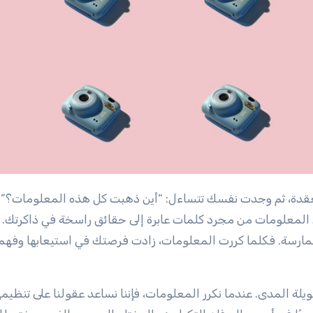
ل المعلومات من مجرد كلمات عابرة إلى حقائق راسخة في ذاكرتك. ا
ارسة. فكلما كررت المعلومات، زادت فرصتك في استيعابها وفهم
ة المدى. عندما نكرر المعلومات، فإننا نساعد عقولنا على تنظيمه