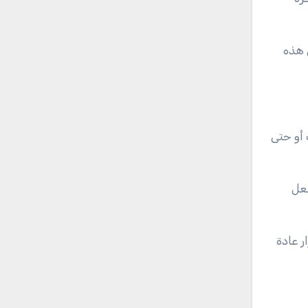
 هذه
 أو حتى
جعل
 عادة