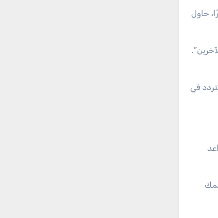
ا، حاول
آخرين”.
تردد في
عد
همك