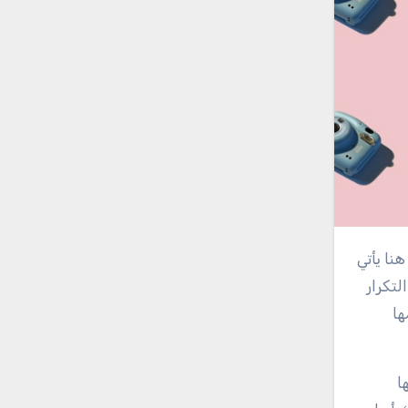
لتكرار
ها
ا