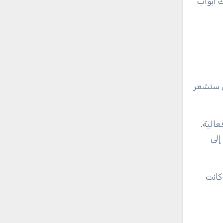
 أبواب
ل ستشعر
الية.
إلى
كانت