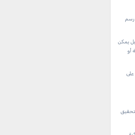
 رسم
بل يمكن
 أو
على
لتحقيق
رة