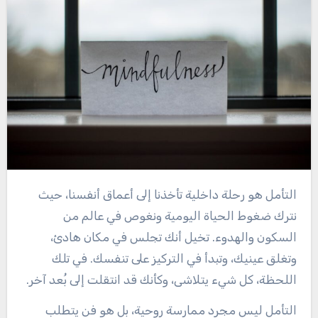
التأمل هو رحلة داخلية تأخذنا إلى أعماق أنفسنا، حيث
نترك ضغوط الحياة اليومية ونغوص في عالم من
السكون والهدوء. تخيل أنك تجلس في مكان هادئ،
وتغلق عينيك، وتبدأ في التركيز على تنفسك. في تلك
اللحظة، كل شيء يتلاشى، وكأنك قد انتقلت إلى بُعد آخر.
التأمل ليس مجرد ممارسة روحية، بل هو فن يتطلب