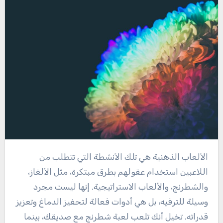
الألعاب الذهنية هي تلك الأنشطة التي تتطلب من
اللاعبين استخدام عقولهم بطرق مبتكرة، مثل الألغاز،
والشطرنج، والألعاب الاستراتيجية. إنها ليست مجرد
وسيلة للترفيه، بل هي أدوات فعالة لتحفيز الدماغ وتعزيز
قدراته. تخيل أنك تلعب لعبة شطرنج مع صديقك، بينما