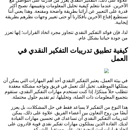
علاوة على ذلك، التفكير النقدي يعزز من قدرتنا على التواصل مع
الآخرين. عندما نتعلم كيفية تحليل المعلومات وتقييمها، نصبح أكثر
قدرة على التعبير عن آرائنا بطريقة واضحة ومقنعة. وهذا يعني أننا
نستطيع إقناع الآخرين بأفكارنا أو حتى تغيير وجهات نظرهم بطريقة
إيجابية.
لذا، فإن فوائد التفكير النقدي تتجاوز مجرد اتخاذ القرارات؛ إنها تعزز
من جودة حياتنا بشكل عام.
كيفية تطبيق تدريبات التفكير النقدي في
العمل
في بيئة العمل، يعتبر التفكير النقدي أحد أهم المهارات التي يمكن أن
يمتلكها الموظف. تخيل أنك تعمل في فريق وتواجه مشكلة معقدة
تتطلب حلاً مبتكرًا. إذا كنت تستخدم مهارات التفكير النقدي، ستقوم
بتجميع المعلومات ذات الصلة، وتحليلها، ثم تقديم حلول محتملة.
هذا النوع من التفكير لا يساعد فقط في حل المشكلات، بل يعزز
أيضًا من روح التعاون بين أعضاء الفريق. علاوة على ذلك، يمكن
لتدريبات التفكير النقدي أن تساعدك في تحسين مهارات القيادة
لديك. القادة الذين يمتلكون مهارات تفكير نقدي قوية قادرون على
اتخاذ قرارات استراتيجية تؤثر على مستقبل الشركة.