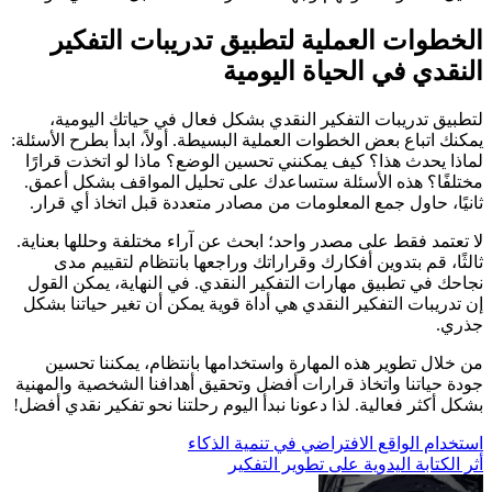
الخطوات العملية لتطبيق تدريبات التفكير
النقدي في الحياة اليومية
لتطبيق تدريبات التفكير النقدي بشكل فعال في حياتك اليومية،
يمكنك اتباع بعض الخطوات العملية البسيطة. أولاً، ابدأ بطرح الأسئلة:
لماذا يحدث هذا؟ كيف يمكنني تحسين الوضع؟ ماذا لو اتخذت قرارًا
مختلفًا؟ هذه الأسئلة ستساعدك على تحليل المواقف بشكل أعمق.
ثانيًا، حاول جمع المعلومات من مصادر متعددة قبل اتخاذ أي قرار.
لا تعتمد فقط على مصدر واحد؛ ابحث عن آراء مختلفة وحللها بعناية.
ثالثًا، قم بتدوين أفكارك وقراراتك وراجعها بانتظام لتقييم مدى
نجاحك في تطبيق مهارات التفكير النقدي. في النهاية، يمكن القول
إن تدريبات التفكير النقدي هي أداة قوية يمكن أن تغير حياتنا بشكل
جذري.
من خلال تطوير هذه المهارة واستخدامها بانتظام، يمكننا تحسين
جودة حياتنا واتخاذ قرارات أفضل وتحقيق أهدافنا الشخصية والمهنية
بشكل أكثر فعالية. لذا دعونا نبدأ اليوم رحلتنا نحو تفكير نقدي أفضل!
تصفّح
استخدام الواقع الافتراضي في تنمية الذكاء
أثر الكتابة اليدوية على تطوير التفكير
المقالات