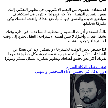
للاستفادة القصوى من التعلم الإلكتروني في تطوير التفكير، إليك
بعض النصائح الذهبية: أولاً، كن فضولياً! لا تتردد في استكشاف
مواضيع جديدة والتعمق فيها. ثانياً، ضع أهدافًا واضحة لنفسك وكن
ملتزمًا بتحقيقها.
ثالثاً، استخدم أدوات التنظيم والتخطيط لمساعدتك في إدارة وقتك
بشكل فعال. وأخيرًا، لا تنسَ أهمية الاستراحة! العقل يحتاج إلى وقت
للاسترخاء وتجديد النشاط.
لذا خصص بعض الوقت للاسترخاء والتفكير الإبداعي بعيدًا عن
الشاشات. تذكر أن التعلم هو رحلة مستمرة، وكل خطوة تخطوها
تقربك أكثر نحو تحقيق أهدافك وتطوير تفكيرك بشكل مبتكر ومؤثر!
تصفّح
تقنيات تعلم الذكاء السريع
دور الذكاء في تحسين الأداء الشخصي والمهني
المقالات