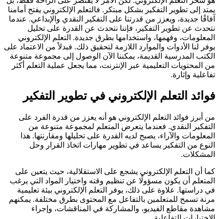
هو سحر التعلم الإلكتروني. لكن الأمر لا يقتصر على الراحة فقط، بل
يمتد إلى تطوير التفكير بشكل مبتكر. فالتعلم الإلكتروني يفتح أمامنا
آفاقًا جديدة، ويعزز من قدرتنا على التفكير النقدي والإبداعي. عندما
نتحدث عن تطوير التفكير، فإننا نتحدث عن القدرة على تحليل
المعلومات، وفهمها، واستخدامها بطرق جديدة. التعلم الإلكتروني
يوفر لنا الأدوات والموارد اللازمة لتحقيق ذلك. فبدلاً من الاعتماد على
الكتب المدرسية القديمة، يمكننا الآن الوصول إلى مجموعة متنوعة
من المحتويات التعليمية عبر الإنترنت، مما يجعل عملية التعلم أكثر
تفاعلية وإثارة.
فوائد التعلم الإلكتروني في تطوير التفكير
من أبرز فوائد التعلم الإلكتروني هو أنه يعزز من قدرة الفرد على
التفكير النقدي. فعندما يتعرض المتعلم لمجموعة متنوعة من
المعلومات والآراء، يصبح لديه القدرة على تحليلها ومقارنتها. هذا
النوع من التفكير يساعد في تطوير مهارات اتخاذ القرار وحل
المشكلات.
كما أن التعلم الإلكتروني يشجع على الاستقلالية، حيث يتعين على
المتعلم أن يكون مسؤولًا عن تنظيم وقته واختيار المواد التي يرغب
في دراستها. علاوة على ذلك، يوفر التعلم الإلكتروني بيئة تعليمية
مرنة تسمح للمتعلمين بالتفاعل مع المحتوى بطرق مختلفة. يمكنهم
مشاهدة مقاطع الفيديو، والمشاركة في المناقشات، وإجراء
الاختبارات التفاعلية.