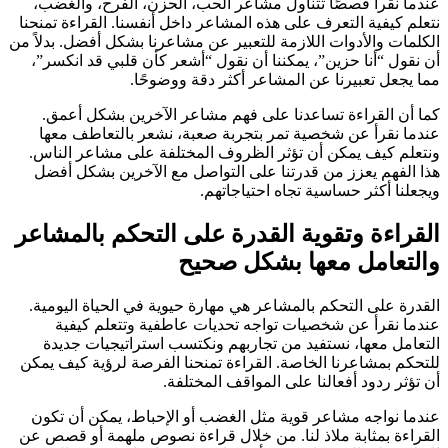
عندما نقرأ قصصًا تتناول مشاعر الحب، الحزن، الفرح، والغضب،
نتعلم كيفية التعرف على هذه المشاعر داخل أنفسنا. القراءة تمنحنا
الكلمات والأدوات اللازمة للتعبير عن مشاعرنا بشكل أفضل. بدلاً من
أن نقول “أنا حزين”، يمكننا أن نقول “أشعر كأن قلبي قد انكسر”،
مما يجعل تعبيرنا عن المشاعر أكثر دقة ووضوحًا.
كما أن القراءة تساعدنا على فهم مشاعر الآخرين بشكل أعمق.
عندما نقرأ عن شخصية تمر بتجربة صعبة، نشعر بالتعاطف معها
ونتعلم كيف يمكن أن تؤثر الظروف المختلفة على مشاعر الناس.
هذا الفهم يعزز من قدرتنا على التواصل مع الآخرين بشكل أفضل
ويجعلنا أكثر حساسية تجاه احتياجاتهم.
القراءة وتقوية القدرة على التحكم بالمشاعر
والتعامل معها بشكل صحيح
القدرة على التحكم بالمشاعر هي مهارة حيوية في الحياة اليومية.
عندما نقرأ عن شخصيات تواجه تحديات عاطفية وتتعلم كيفية
التعامل معها، نستفيد من تجاربهم ونكتسب استراتيجيات جديدة
للتحكم بمشاعرنا الخاصة. القراءة تمنحنا الفرصة لرؤية كيف يمكن
أن تؤثر ردود أفعالنا على المواقف المختلفة.
عندما نواجه مشاعر قوية مثل الغضب أو الإحباط، يمكن أن تكون
القراءة بمثابة ملاذ لنا. من خلال قراءة نصوص ملهمة أو قصص عن