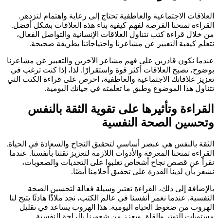
العلاقات الاجتماعية والعاطفية تحتاج إلى رعاية واهتمام لتزدهر.
القراءة تمنحنا الفرصة لفهم كيفية بناء هذه العلاقات بشكل أفضل.
من خلال قراءة كتب تتناول العلاقات الإنسانية والتواصل الفعال،
نتعلم كيفية التعبير عن مشاعرنا واحتياجاتنا بطريقة صحيحة.
عندما نكون قادرين على فهم مشاعر الآخرين والتعبير عن مشاعرنا
بوضوح، تصبح العلاقات أكثر قوة واستقرارًا. لذا، إذا كنت ترغب في
تعزيز علاقاتك الاجتماعية والعاطفية، احرص على قراءة الكتب التي
تتناول هذا الموضوع وطبق ما تعلمته في حياتك اليومية.
القراءة وتأثيرها على تقوية الثقة بالنفس
وتحسين الصحة النفسية
الثقة بالنفس هي عنصر أساسي لتحقيق النجاح والسعادة في الحياة.
القراءة تمنحنا المعرفة والأدوات اللازمة لتعزيز ثقتنا بأنفسنا. عندما
نقرأ عن قصص نجاح أشخاص تغلبوا على التحديات والصعوبات،
نشعر بأن لدينا القدرة على تحقيق أحلامنا أيضًا.
بالإضافة إلى ذلك، القراءة تعتبر وسيلة فعالة لتحسين الصحة
النفسية. عندما نغمر أنفسنا في عالم الكتب، نجد ملاذًا هادئًا يتيح لنا
الهروب من ضغوط الحياة اليومية. هذا الهروب يساعد في تقليل
مستويات التوتر والقلق ويعزز من شعورنا بالراحة النفسية.