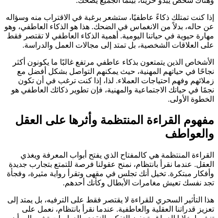
وهناك شخص يبدو حزينًا، بينما الجميع يضحك.
إذا كنت تمتلك ذكاءً عاطفيًا، ستشعر برغبة في الاقتراب منه وسؤاله
عن حاله، بدلاً من الانغماس في الضحك. هذا هو الذكاء العاطفي، وهو
مهارة حيوية في حياتنا اليومية. أهمية الذكاء العاطفي لا تقتصر فقط
على العلاقات الشخصية، بل تمتد إلى مجالات العمل والدراسة.
الأشخاص الذين يتمتعون بذكاء عاطفي مرتفع غالبًا ما يكونون أكثر
نجاحًا في حياتهم المهنية، حيث يمكنهم التواصل بشكل أفضل مع
زملائهم وفهم احتياجات العملاء. لذا، إذا كنت ترغب في أن تكون
نجمًا في حياتك الاجتماعية والمهنية، فإن تطوير ذكائك العاطفي هو
الخطوة الأولى.
مفهوم القراءة المنتظمة وأثرها على العقل
والعواطف
القراءة المنتظمة هي كالمفتاح الذي يفتح أبواب المعرفة ويغذي
العقل. عندما نقرأ بانتظام، نمنح عقولنا فرصة للتمتع بتجارب جديدة
وأفكار مبتكرة. تخيل أنك تجلس في مقهى وتقرأ رواية مثيرة، وفجأة
تجد نفسك تعيش مغامرات الأبطال وكأنك أحدهم.
هذا التأثير السحري للقراءة لا يقتصر فقط على الترفيه، بل يمتد إلى
تعزيز قدراتنا العقلية والعاطفية. عندما نقرأ بانتظام، نعمل على