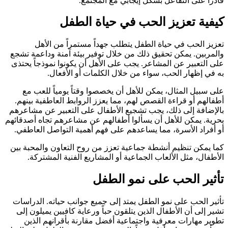
قادراً على التفاعل بشكل إيجابي مع المجتمع.
كيفية تعزيز الحب في حياة الطفل
تعزيز الحب في حياة الطفل يتطلب جهداً مستمراً من الأهل
والمربين. يمكن تحقيق ذلك من خلال توفير بيئة آمنة وداعمة تشجع
على التعبير عن المشاعر. يجب على الأهل أن يكونوا نموذجاً يحتذى
به في إظهار الحب، سواء من خلال الكلمات أو الأفعال.
على سبيل المثال، يمكن للأهل أن يخصصوا وقتاً يومياً للعب مع
أطفالهم أو قراءة القصص لهم، مما يعزز الروابط العاطفية بينهم.
بالإضافة إلى ذلك، يجب تشجيع الأطفال على التعبير عن مشاعرهم
بحرية. يمكن للأهل أن يسألوا أطفالهم عن مشاعرهم تجاه أصدقائهم
أو أفراد الأسرة، مما يساعدهم على فهم أهمية التواصل العاطفي.
كما يمكن تنظيم أنشطة جماعية تعزز من روح التعاون والمحبة بين
الأطفال، مثل الألعاب الجماعية أو المشاريع الفنية المشتركة.
تأثير الحب على نمو الطفل
تأثير الحب على نمو الطفل يمتد إلى جميع جوانب حياته. الدراسات
تشير إلى أن الأطفال الذين يتلقون حباً ورعاية كافيين يميلون إلى
تطوير مهارات معرفية واجتماعية أفضل مقارنة بأقرانهم الذين