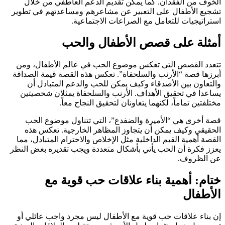
الخوف من الفقدان. كما يمكن تقديم الدعم العاطفي من خلال
تشجيع الأطفال على التعبير عن مشاعرهم ومساعدتهم في تطوير
استراتيجيات للتعامل مع الصراعات الاجتماعية.
أمثلة على قصص الأطفال والحب
تتعدد القصص التي تعكس موضوع الحب في عالم الأطفال، ومن
أبرزها قصة “الأرنب والسلحفاة”. تعكس هذه القصة قيمة الصداقة
والتعاون بين الأصدقاء وكيف يمكن للحب والدعم المتبادل أن
يساعدا في تحقيق الأهداف. الأرنب والسلحفاة يمثلان شخصيتين
مختلفتين تماماً، لكنهما يتعاونان لتحقيق النجاح معاً.
قصة أخرى هي “الأميرة والضفدع”، التي تتناول موضوع الحب
الحقيقي وكيف يمكن أن يتجاوز المظاهر الخارجية. تعكس هذه
القصة أهمية القيم الداخلية مثل الإخلاص والاحترام المتبادل، مما
يعزز فكرة أن الحب يأتي بأشكال متعددة ويجب تقديره بغض النظر
عن الظروف.
ختام: أهمية بناء علاقات حب قوية مع
الأطفال
إن بناء علاقات حب قوية مع الأطفال ليس مجرد واجب عائلي أو