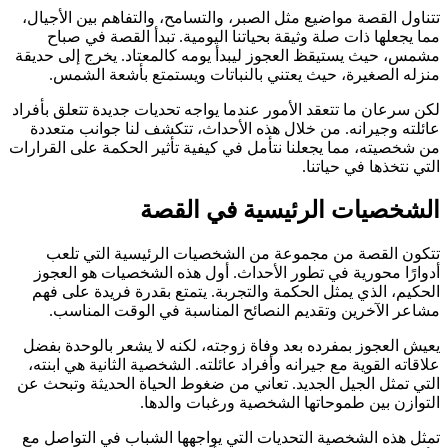
تتناول القصة مواضيع مثل الصبر، والتسامح، والتفاهم بين الأجيال،
مما يجعلها ذات صلة وثيقة بحياتنا اليومية. تبدأ القصة في صباح
مشمس، حيث يستيقظ العجوز ليبدأ يومه كالمعتاد. يخرج إلى حديقة
منزله الصغيرة، حيث يعتني بالنباتات ويستمتع بأشعة الشمس.
لكن سرعان ما تتعقد الأمور عندما يواجه تحديات جديدة تتعلق بأفراد
عائلته وجيرانه. من خلال هذه الأحداث، تتكشف لنا جوانب متعددة
من شخصيته، مما يجعلنا نتأمل في كيفية تأثير الحكمة على القرارات
التي نتخذها في حياتنا.
الشخصيات الرئيسية في القصة
تتكون القصة من مجموعة من الشخصيات الرئيسية التي تلعب
أدوارًا محورية في تطور الأحداث. أول هذه الشخصيات هو العجوز
الحكيم، الذي يمثل الحكمة والتجربة. يتمتع بقدرة فريدة على فهم
مشاعر الآخرين وتقديم النصائح المناسبة في الوقت المناسب.
يعيش العجوز بمفرده بعد وفاة زوجته، لكنه لا يشعر بالوحدة بفضل
علاقاته القوية مع جيرانه وأفراد عائلته. الشخصية الثانية هي ابنته،
التي تمثل الجيل الجديد. تعاني من ضغوط الحياة الحديثة وتبحث عن
التوازن بين طموحاتها الشخصية ورغبات والدها.
تمثل هذه الشخصية التحديات التي يواجهها الشباب في التواصل مع