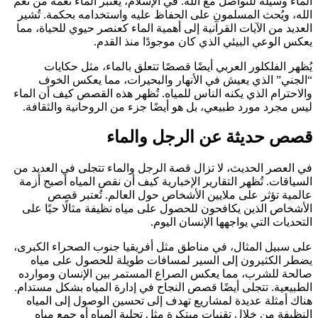
الماء وسيلة للتواصل مع الله. في الإسلام، يُعتبر الماء نعمة من نعم
الله، ويُحث المسلمون على الحفاظ عليه واستخدامه بحكمة. تُشير
العديد من الآيات القرآنية إلى أهمية الماء كعنصر حيوي للحياة، مما
يعكس الوعي البيئي الذي كان موجودًا منذ القدم.
يُظهر الفلكلور العربي أيضًا قصصًا تتعلق بالماء، مثل حكايات
“الجني” الذي يعيش في الأنهار والبحيرات، مما يعكس الخوف
والاحترام الذي يكنه الناس للمياه. تُظهر هذه القصص كيف أن الماء
ليس مجرد مورد طبيعي، بل هو أيضًا جزء من الروحانية والثقافة.
قصص حديثة عن الرجل والماء
في العصر الحديث، لا تزال قصة الرجل والماء تتجلى في العديد من
السياقات. تُظهر التقارير الإخبارية كيف أن نقص المياه أصبح أزمة
عالمية تؤثر على ملايين الأشخاص حول العالم. تُعتبر قصص
الأشخاص الذين يكافحون للحصول على مياه نظيفة مثالًا حيًا على
التحديات التي يواجهها الإنسان اليوم.
على سبيل المثال، في مناطق مثل أفريقيا جنوب الصحراء الكبرى،
يضطر الكثيرون إلى السير لمسافات طويلة للحصول على مياه
صالحة للشرب، مما يعكس الصراع المستمر بين الإنسان وموارده
الطبيعية. تتجلى أيضًا قصص النجاح في إدارة المياه بشكل مستدام.
هناك أمثلة عديدة لمشاريع تهدف إلى تحسين الوصول إلى المياه
النظيفة من خلال تقنيات مبتكرة مثل تحلية المياه أو جمع مياه