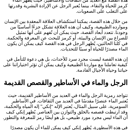
هذه القصة مع العديد من الثقافات والأساطير، حيث يُظهر الماء
كرمز للحياة والنقاء، بينما يُعبر الرجل عن الإرادة البشرية وقدرتها
على التغلب على الصعوبات.
من خلال هذه القصة، يمكننا استكشاف العلاقة المعقدة بين الإنسان
وموارده الطبيعية، وكيف أن هذه العلاقة تشكل جزءًا أساسيًا من
وجودنا. تتعدد أبعاد القصة، حيث يمكن أن تُفهم على أنها تمثيل
للصراع بين الإنسان والبيئة، أو كرمز للبحث عن المعرفة والحكمة.
في كلتا الحالتين، يُظهر الرجل في هذه القصة كيف يمكن أن يكون
الماء مصدرًا للحياة أو سببًا للتحديات.
إن هذه القصة ليست مجرد سرد للأحداث، بل هي دعوة للتأمل في
كيفية تعاملنا مع مواردنا الطبيعية وكيف يمكن أن تؤثر اختياراتنا على
حياتنا وحياة الأجيال القادمة.
الرجل والماء في الأساطير والقصص القديمة
تتواجد رمزية الرجل والماء في العديد من الأساطير القديمة، حيث
يُعتبر الماء عنصرًا مقدسًا في العديد من الثقافات. في الأساطير
السومرية، على سبيل المثال، يُعتبر الإله “إنكي” إله المياه والحكمة،
وقد ارتبطت قصصه بالخلق والتوازن بين العناصر. يُظهر إنكي كيف
أن الماء ليس مجرد مورد طبيعي، بل هو أيضًا رمز للمعرفة والتطور.
في هذه الأسطورة، يُظهر إنكي كيف يمكن للماء أن يكون مصدرًا