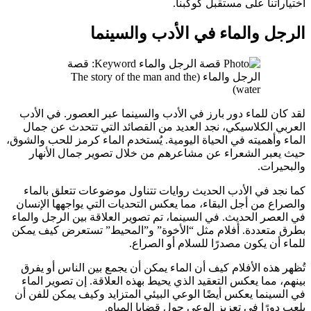
اختياراتنا على مستقبل كوكبنا.
الرجل والماء في الأدب والسينما
لقد كان للماء دور بارز في الأدب والسينما عبر العصور. في الأدب
العربي الكلاسيكي، نجد العديد من القصائد التي تتحدث عن جمال
الماء وأهميته في الحياة اليومية. يُستخدم الماء كرمز للحب والشوق،
حيث يعبر الشعراء عن مشاعرهم من خلال تصوير جمال الأنهار
والبحيرات.
كما نجد في الأدب الحديث روايات تتناول موضوعات تتعلق بالماء
والصراع من أجل البقاء، مما يعكس التحديات التي يواجهها الإنسان
في العصر الحديث. في السينما، تم تصوير العلاقة بين الرجل والماء
بطرق متعددة. أفلام مثل “الأخوة” و”المحيط” تستعرض كيف يمكن
للماء أن يكون مصدرًا للسلام أو الصراع.
تُظهر هذه الأفلام كيف أن الماء يمكن أن يجمع بين الناس أو يفرق
بينهم، مما يعكس التعقيد الذي يحيط بهذه العلاقة. إن تصوير الماء
في السينما يعكس أيضًا الوعي البيئي المتزايد وكيف يمكن للفن أن
يلعب دورًا في تعزيز الوعي حول قضايا المياه.