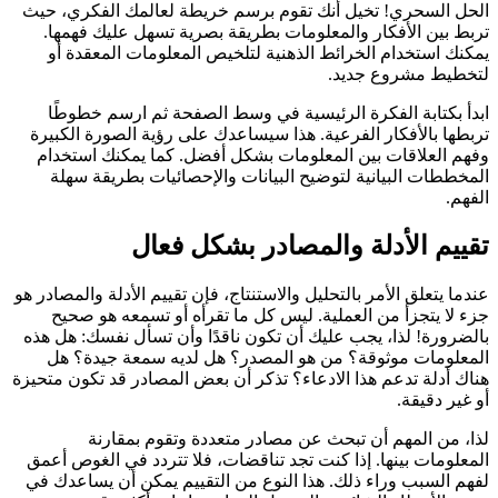
الحل السحري! تخيل أنك تقوم برسم خريطة لعالمك الفكري، حيث
تربط بين الأفكار والمعلومات بطريقة بصرية تسهل عليك فهمها.
يمكنك استخدام الخرائط الذهنية لتلخيص المعلومات المعقدة أو
لتخطيط مشروع جديد.
ابدأ بكتابة الفكرة الرئيسية في وسط الصفحة ثم ارسم خطوطًا
تربطها بالأفكار الفرعية. هذا سيساعدك على رؤية الصورة الكبيرة
وفهم العلاقات بين المعلومات بشكل أفضل. كما يمكنك استخدام
المخططات البيانية لتوضيح البيانات والإحصائيات بطريقة سهلة
الفهم.
تقييم الأدلة والمصادر بشكل فعال
عندما يتعلق الأمر بالتحليل والاستنتاج، فإن تقييم الأدلة والمصادر هو
جزء لا يتجزأ من العملية. ليس كل ما تقرأه أو تسمعه هو صحيح
بالضرورة! لذا، يجب عليك أن تكون ناقدًا وأن تسأل نفسك: هل هذه
المعلومات موثوقة؟ من هو المصدر؟ هل لديه سمعة جيدة؟ هل
هناك أدلة تدعم هذا الادعاء؟ تذكر أن بعض المصادر قد تكون متحيزة
أو غير دقيقة.
لذا، من المهم أن تبحث عن مصادر متعددة وتقوم بمقارنة
المعلومات بينها. إذا كنت تجد تناقضات، فلا تتردد في الغوص أعمق
لفهم السبب وراء ذلك. هذا النوع من التقييم يمكن أن يساعدك في