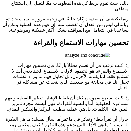
ذلك، حيث تقوم بربط كل هذه المعلومات معًا لتصل إلى استنتاج
منطقي.
ربما تكتشف أن صديقك كان عالقًا في زحمة مرورية بسبب حادث،
وبالتالي ليس من العدل أن تغضب منه. إن فهم هذه العملية يمكن أن
يساعدنا في التعامل مع المواقف بشكل أكثر عقلانية وموضوعية.
تحسين مهارات الاستماع والقراءة
إذا كنت ترغب في أن تصبح محللاً بارعًا، فإن تحسين مهارات
الاستماع والقراءة هو الخطوة الأولى. الاستماع الجيد يعني أنك لا
تستمع فقط لما يقوله الآخرون، بل تحاول فهم ما وراء الكلمات.
تخيل أنك في محادثة مع صديقك الذي يتحدث عن مشاكله في
العمل.
إذا كنت تستمع بعمق، يمكنك أن تلتقط الإشارات غير اللفظية وتفهم
مشاعره الحقيقية. أما بالنسبة للقراءة، فهي ليست مجرد تمرير
العين على الكلمات. بل هي عملية تتطلب التركيز والتفكير النقدي.
حاول أن تقرأ ببطء وتفكر في ما تقرأه. اسأل نفسك: ما هي الفكرة
الرئيسية؟ ما هي الأدلة التي تدعم هذه الفكرة؟ كيف يمكنني ربط
هذه المعلومات بمعلومات أخرى أعرفها؟ كلما زادت قدرتك على