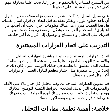
من السماح لمشاعرنا بالتحكم في قراراتنا، يجب علينا محاولة فهم
كيف تؤثر هذه المشاعر على تفكيرنا.
على سبيل المثال، إذا كنت تشعر بالغضب تجاه موقف معين، حاول
أن تأخذ خطوة للوراء وتفكر بعقلانية قبل اتخاذ أي قرار. اسأل نفسك:
هل هذا الغضب مبرر؟ هل هناك معلومات أخرى يجب أن أضعها في
اعتباري؟ باستخدام العواطف بشكل موضوعي، يمكنك تحسين
قدرتك على التحليل والاستنتاج والوصول إلى قرارات أكثر حكمة.
التدريب على اتخاذ القرارات المستنيرة
اتخاذ القرارات المستنيرة هو نتيجة مباشرة لمهارات التحليل
والاستنتاج الجيدة. لذا، يجب علينا ممارسة هذه المهارات بانتظام!
يمكنك البدء بتطبيق ما تعلمته في حياتك اليومية، سواء كان ذلك في
اتخاذ قرارات صغيرة مثل اختيار مطعم لتناول العشاء أو قرارات
أكبر مثل تغيير وظيفتك.
قم بتدوين الخيارات المتاحة لك وقم بتحليل كل خيار بناءً على الأدلة
والمعلومات التي لديك. استخدم الخرائط الذهنية لتوضيح أفكارك
ووجهات نظرك. كلما زادت ممارستك لهذه العملية، زادت قدرتك
على اتخاذ قرارات مستنيرة وثقة أكبر بنفسك.
خلاصة: أهمية تطبيق مهارات التحليل