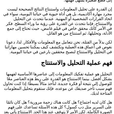
إلى قطع صغيرة يسهل فهمها.
إن القدرة على تحليل المعلومات واستنتاج النتائج الصحيحة ليست
مجرد مهارة أكاديمية، بل هي أداة حيوية في حياتنا اليومية، سواء في
اتخاذ القرارات الشخصية أو المهنية. عندما نتحدث عن التحليل
والاستنتاج، فإننا نتحدث عن القدرة على رؤية ما وراء السطح. فكر
في الأمر كأنك محقق خاص في فيلم غامض، حيث تحتاج إلى جمع
الأدلة، وتحليلها، ثم استنتاج من هو القاتل.
لكن بدلاً من القتلة، نحن نتعامل مع المعلومات والأفكار. لذا، دعونا
نغوص في أعماق هذه العملية ونكتشف كيف يمكننا تحسين مهاراتنا
في التحليل والاستنتاج لنصبح محققين بارعين في حياتنا اليومية.
فهم عملية التحليل والاستنتاج
التحليل هو عملية تفكيك المعلومات إلى عناصرها الأساسية لفهمها
بشكل أفضل. بينما الاستنتاج هو القدرة على ربط هذه العناصر معًا
للوصول إلى نتيجة أو فكرة جديدة. لنأخذ مثالاً بسيطًا: إذا كنت تحاول
فهم سبب تأخر صديقك عن موعده، فإنك ستقوم بتحليل المعلومات
المتاحة لديك.
هل كان لديه اجتماع؟ هل كانت هناك زحمة مرورية؟ هل كان نائمًا
على السرير مثل دب كسول؟ كل هذه الأسئلة تساعدك على فهم
الصورة الكاملة. لكن الأمر لا يتوقف عند هذا الحد. الاستنتاج يأتي بعد