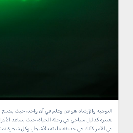
التوجيه والإرشاد هو فن وعلم في آن واحد، حيث يجمع بين المعرفة النفسية والاجتماعية والقدرة على التواصل الفعّال. يمكننا أن
نعتبره كدليل سياحي في رحلة الحياة، حيث يساعد الأفرا
في الأمر كأنك في حديقة مليئة بالأشجار، وكل شجرة تمثل 