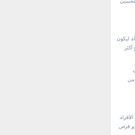
تحسين
اد ليكون
أكثر
 من
لأفراد
زيز فرص