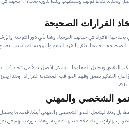
ل وتحديد نقاط قوتهم وضعفهم. وهذا بدوره يمكن أن يسهم في 
خاذ القرارات الصحيحة
يحتاجها الأفراد في حياتهم اليومية. وهنا يأتي دور التوجيه والإرش
 الصحيحة. فعندما يتلقى الفرد الدعم والتوجيه المناسبين، يصبح 
تفكير النقدي وتحليل المعلومات بشكل أفضل. بدلاً من اتخاذ قرارات
ا على التفكير بعمق وفهم العواقب المحتملة لقراراته. وهذا يعزز
طئة.
النمو الشخصي والمهني
 فقط، بل يمتد ليشمل النمو الشخصي والمهني أيضًا. فعندما يحصل ا
طوير مهاراتهم وبناء علاقات مهنية قوية. وهذا بدوره يسهم في تع