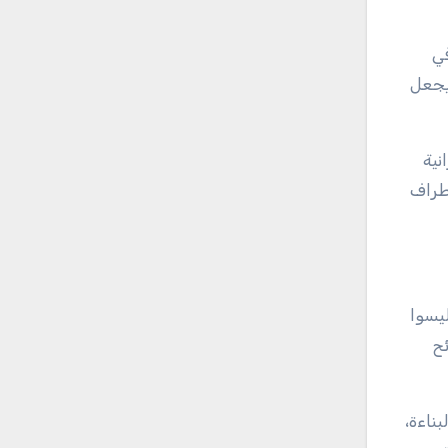
في
يجعل
نية
أطراف
يسوا
ح
ناءة،