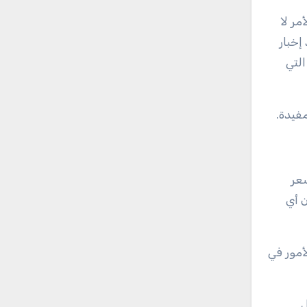
مر لا
إخبار
التي
فيدة.
شعر
ن أي
أمور في
.