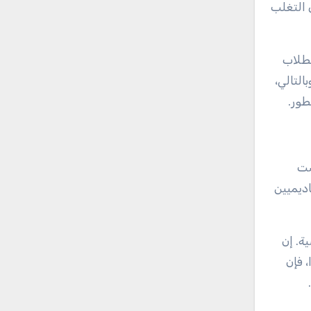
 التغلب
لطلاب
لتالي،
طور.
ست
اديميين
ة. إن
 فإن