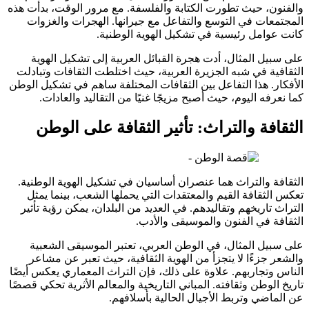
والفنون، حيث تطورت الكتابة والفلسفة. مع مرور الوقت، بدأت هذه
المجتمعات في التوسع والتفاعل مع جيرانها. الهجرات والغزوات
كانت عوامل رئيسية في تشكيل الهوية الوطنية.
على سبيل المثال، أدت هجرة القبائل العربية إلى تشكيل الهوية
الثقافية في شبه الجزيرة العربية، حيث اختلطت الثقافات وتبادلت
الأفكار. هذا التفاعل بين الثقافات المختلفة ساهم في تشكيل الوطن
كما نعرفه اليوم، حيث أصبح مزيجًا غنيًا من التقاليد والعادات.
الثقافة والتراث: تأثير الثقافة على الوطن
الثقافة والتراث هما عنصران أساسيان في تشكيل الهوية الوطنية.
تعكس الثقافة القيم والمعتقدات التي يحملها الشعب، بينما يمثل
التراث تاريخهم وتقاليدهم. في العديد من البلدان، يمكن رؤية تأثير
الثقافة في الفنون والموسيقى والأدب.
على سبيل المثال، في الوطن العربي، تعتبر الموسيقى الشعبية
والشعر جزءًا لا يتجزأ من الهوية الثقافية، حيث تعبر عن مشاعر
الناس وتجاربهم. علاوة على ذلك، فإن التراث المعماري يعكس أيضًا
تاريخ الوطن وثقافته. المباني التاريخية والمعالم الأثرية تحكي قصصًا
عن الماضي وتربط الأجيال الحالية بأسلافهم.