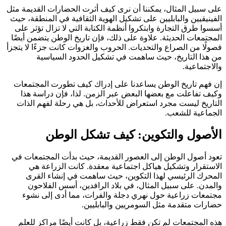
على سبيل المثال، يمكننا أن نرى كيف أثرت الحضارات القديمة مثل
الفينيقيين والبابليين على تشكيل الهوية الثقافية في المنطقة، حيث
أسسوا طرق التجارة وابتكروا أنظمة الكتابة التي لا تزال تؤثر على
المجتمعات الحديثة. علاوة على ذلك، فإن تاريخ الوطن يتضمن أيضًا
فصولًا من الصراع والتحديات. الحروب والغزوات كانت جزءًا لا يتجزأ
من هذا التاريخ، حيث ساهمت في تشكيل الحدود السياسية
والاجتماعية.
إن فهم تاريخ الوطن يساعدنا على إدراك كيف تطورت المجتمعات
وكيف تفاعلت مع بعضها البعض عبر الزمن. لذا، فإن دراسة هذا
التاريخ ليست مجرد استعراض للأحداث، بل هي رحلة لفهم الذات
الجماعية للشعب.
الأصول والتكوين: كيف تشكل الوطن
تعود أصول الوطن إلى العصور القديمة، حيث بدأت المجتمعات في
الاستقرار وتشكيل هياكل اجتماعية معقدة. كانت الزراعة هي
المحرك الرئيسي لهذا التكوين، حيث ساهمت في إنشاء القرى
والمدن. على سبيل المثال، في بلاد الرافدين، أسس الفلاحون
مجتمعات زراعية حول نهري دجلة والفرات، مما أدى إلى نشوء
حضارات متقدمة مثل السومريين والبابليين.
هذه المجتمعات لم تكن فقط زراعية، بل كانت أيضًا مراكز للعلم