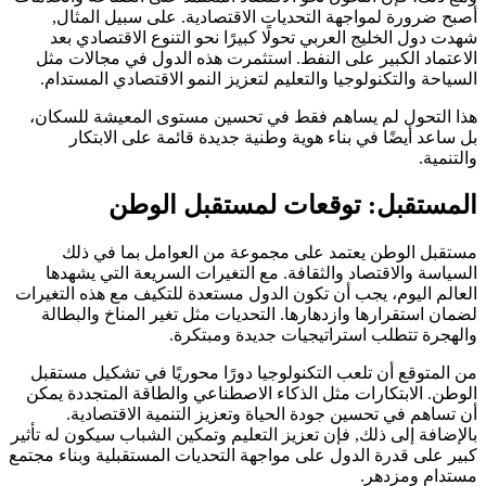
أصبح ضرورة لمواجهة التحديات الاقتصادية. على سبيل المثال,
شهدت دول الخليج العربي تحولًا كبيرًا نحو التنوع الاقتصادي بعد
الاعتماد الكبير على النفط. استثمرت هذه الدول في مجالات مثل
السياحة والتكنولوجيا والتعليم لتعزيز النمو الاقتصادي المستدام.
هذا التحول لم يساهم فقط في تحسين مستوى المعيشة للسكان،
بل ساعد أيضًا في بناء هوية وطنية جديدة قائمة على الابتكار
والتنمية.
المستقبل: توقعات لمستقبل الوطن
مستقبل الوطن يعتمد على مجموعة من العوامل بما في ذلك
السياسة والاقتصاد والثقافة. مع التغيرات السريعة التي يشهدها
العالم اليوم، يجب أن تكون الدول مستعدة للتكيف مع هذه التغيرات
لضمان استقرارها وازدهارها. التحديات مثل تغير المناخ والبطالة
والهجرة تتطلب استراتيجيات جديدة ومبتكرة.
من المتوقع أن تلعب التكنولوجيا دورًا محوريًا في تشكيل مستقبل
الوطن. الابتكارات مثل الذكاء الاصطناعي والطاقة المتجددة يمكن
أن تساهم في تحسين جودة الحياة وتعزيز التنمية الاقتصادية.
بالإضافة إلى ذلك, فإن تعزيز التعليم وتمكين الشباب سيكون له تأثير
كبير على قدرة الدول على مواجهة التحديات المستقبلية وبناء مجتمع
مستدام ومزدهر.