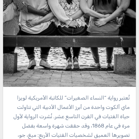
تُعتبر رواية “النساء الصغيرات” للكاتبة الأمريكية لويزا
ماي ألكوت واحدة من أبرز الأعمال الأدبية التي تناولت
حياة الفتيات في القرن التاسع عشر. نُشرت الرواية لأول
مرة في عام 1868، وقد حققت شهرة واسعة بفضل
تصويرها العميق لشخصيات الفتيات الأربع: ميغ، جو،