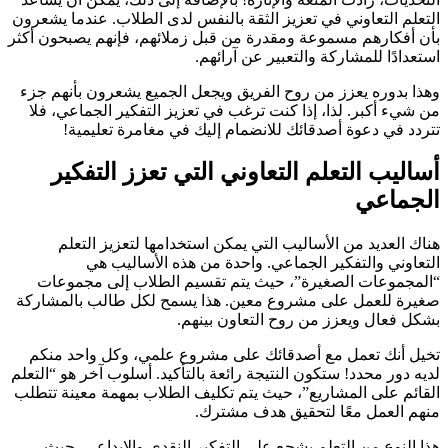
التعلم التعاوني في تعزيز الثقة بالنفس لدى الطلاب. عندما يشعرون
بأن أفكارهم مسموعة ومقدرة من قبل زملائهم، فإنهم يصبحون أكثر
استعدادًا للمشاركة والتعبير عن آرائهم.
وهذا بدوره يعزز من روح الفريق ويجعل الجميع يشعرون بأنهم جزء
من شيء أكبر. لذا، إذا كنت ترغب في تعزيز التفكير الجماعي، فلا
تتردد في دعوة أصدقائك للانضمام إليك في مغامرة تعليمية!
أساليب التعلم التعاوني التي تعزز التفكير
الجماعي
هناك العديد من الأساليب التي يمكن استخدامها لتعزيز التعلم
التعاوني والتفكير الجماعي. واحدة من هذه الأساليب هي
“المجموعات الصغيرة”، حيث يتم تقسيم الطلاب إلى مجموعات
صغيرة للعمل على مشروع معين. هذا يسمح لكل طالب بالمشاركة
بشكل فعال ويعزز من روح التعاون بينهم.
تخيل أنك تعمل مع أصدقائك على مشروع علمي، وكل واحد منكم
لديه دور محدد! ستكون النتيجة رائعة بالتأكيد. أسلوب آخر هو “التعلم
القائم على المشاريع”، حيث يتم تكليف الطلاب بمهمة معينة تتطلب
منهم العمل معًا لتحقيق هدف مشترك.
هذا النوع من التعلم يشجع على التفكير النقدي والإبداعي، حيث