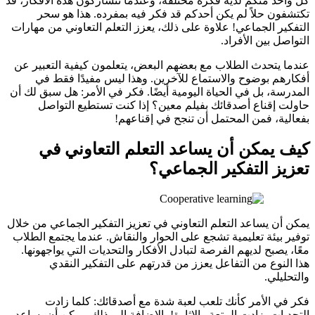
كل واحد منكم لديه فكرة مختلفة، وعندما تتشاركون هذه الأفكار، قد
تكتشفون حلاً لم يكن أحدكم قد فكر فيه بمفرده. هذا هو سحر
التفكير الجماعي! علاوة على ذلك، يعزز التعلم التعاوني من مهارات
التواصل بين الأفراد.
عندما يتحدث الطلاب مع بعضهم البعض، يتعلمون كيفية التعبير عن
أفكارهم بوضوح والاستماع للآخرين. وهذا ليس مفيدًا فقط في
المدرسة، بل في الحياة اليومية أيضًا. فكر في الأمر: هل سبق لك أن
حاولت إقناع أصدقائك بفيلم معين؟ إذا كنت تستطيع التواصل
بفعالية، فمن المحتمل أن تنجح في إقناعهم!
كيف يمكن أن يساعد التعلم التعاوني في
تعزيز التفكير الجماعي؟
يمكن أن يساعد التعلم التعاوني في تعزيز التفكير الجماعي من خلال
توفير بيئة تعليمية تشجع على الحوار والنقاش. عندما يجتمع الطلاب
معًا، يصبح لديهم الفرصة لتبادل الأفكار والتحديات التي يواجهونها.
هذا النوع من التفاعل يعزز من قدرتهم على التفكير النقدي
والتحليلي.
فكر في الأمر كأنك تلعب لعبة شدة مع أصدقائك: كلما زادت
التحديات، زادت المتعة والإثارة! بالإضافة إلى ذلك، يمكن أن يساعد