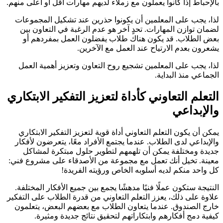
بالإحباط إذا كانوا يعملون مع زملاء لديهم مهارات أقل أو أعلى منهم.
لذا، يجب على المعلمين أن يكونوا حذرين عند تشكيل المجموعات
لضمان توازن المهارات. تحدٍ آخر هو عدم الرغبة في التعاون بين
بعض الطلاب. قد يكون هناك طلاب يفضلون العمل بمفردهم أو
يشعرون بعدم الارتياح عند العمل مع الآخرين.
لذا، يجب على المعلمين تشجيع روح التعاون وتعزيز أهمية العمل
الجماعي منذ البداية.
التعلم التعاوني كأداة لتعزيز التفكير الابتكاري
والإبداعي
يمكن أن يكون التعلم التعاوني أداة قوية لتعزيز التفكير الابتكاري
والإبداعي لدى الطلاب. عندما يجتمع الأفراد معًا، يتعرضون لأفكار
جديدة ومختلفة يمكن أن تلهمهم لتطوير حلول مبتكرة لمشاكل
معينة. تخيل أنك تعمل مع مجموعة من الأصدقاء على مشروع فني:
كل واحد منكم لديه أسلوبه الخاص ورؤيته الفريدة!
النتيجة ستكون عملًا فنيًا مدهشًا يجمع بين جميع الأفكار المختلفة.
علاوة على ذلك، يعزز التعلم التعاوني من قدرة الطلاب على التفكير
خارج الصندوق. عندما يتعاون الطلاب مع بعضهم البعض، يتعلمون
كيفية دمج أفكارهم وابتكاراتهم لتحقيق نتائج جديدة ومثيرة.