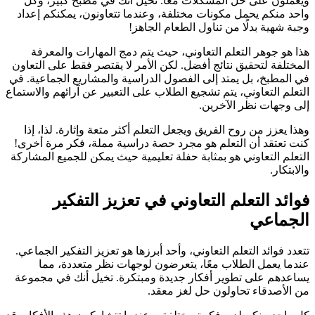
ويعملون على حل المشكلات معًا. تخيل أنك في مطبخ كبير، وكل
واحد منكم يحمل مكونات مختلفة، وعندما تتعاونون، يمكنكم إعداد
وجبة شهية بدلًا من تناول الطعام الجاهز!
هذا هو جوهر التعلم التعاوني، حيث يتم دمج المهارات والمعرفة
المختلفة لتحقيق نتائج أفضل. لكن الأمر لا يقتصر فقط على التعاون
في المطبخ، بل يمتد إلى الفصول الدراسية والمشاريع الجماعية. في
التعلم التعاوني، يتم تشجيع الطلاب على التعبير عن آرائهم والاستماع
إلى وجهات نظر الآخرين.
وهذا يعزز من روح الفريق ويجعل التعلم أكثر متعة وإثارة. لذا، إذا
كنت تعتقد أن التعلم هو مجرد حصة دراسية مملة، فكر مرة أخرى!
التعلم التعاوني هو بمثابة حفلة تعليمية حيث يمكن للجميع المشاركة
والابتكار.
فوائد التعلم التعاوني في تعزيز التفكير
الجماعي
تتعدد فوائد التعلم التعاوني، وأحد أبرزها هو تعزيز التفكير الجماعي.
عندما يعمل الطلاب معًا، يتعرضون لوجهات نظر متعددة، مما
يساعدهم على تطوير أفكار جديدة ومبتكرة. تخيل أنك في مجموعة
من الأصدقاء تحاولون حل لغز معقد.