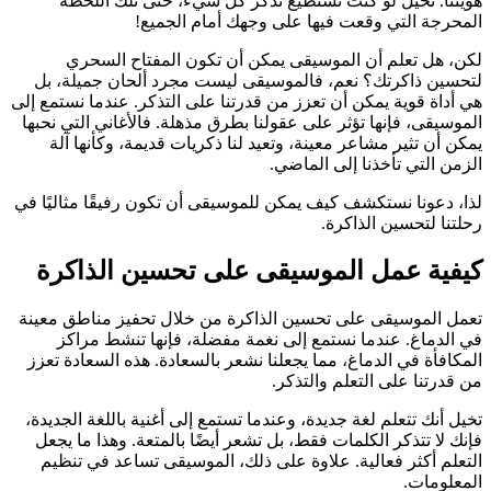
هويتنا. تخيل لو كنت تستطيع تذكر كل شيء، حتى تلك اللحظة
المحرجة التي وقعت فيها على وجهك أمام الجميع!
لكن، هل تعلم أن الموسيقى يمكن أن تكون المفتاح السحري
لتحسين ذاكرتك؟ نعم، فالموسيقى ليست مجرد ألحان جميلة، بل
هي أداة قوية يمكن أن تعزز من قدرتنا على التذكر. عندما نستمع إلى
الموسيقى، فإنها تؤثر على عقولنا بطرق مذهلة. فالأغاني التي نحبها
يمكن أن تثير مشاعر معينة، وتعيد لنا ذكريات قديمة، وكأنها آلة
الزمن التي تأخذنا إلى الماضي.
لذا، دعونا نستكشف كيف يمكن للموسيقى أن تكون رفيقًا مثاليًا في
رحلتنا لتحسين الذاكرة.
كيفية عمل الموسيقى على تحسين الذاكرة
تعمل الموسيقى على تحسين الذاكرة من خلال تحفيز مناطق معينة
في الدماغ. عندما نستمع إلى نغمة مفضلة، فإنها تنشط مراكز
المكافأة في الدماغ، مما يجعلنا نشعر بالسعادة. هذه السعادة تعزز
من قدرتنا على التعلم والتذكر.
تخيل أنك تتعلم لغة جديدة، وعندما تستمع إلى أغنية باللغة الجديدة،
فإنك لا تتذكر الكلمات فقط، بل تشعر أيضًا بالمتعة. وهذا ما يجعل
التعلم أكثر فعالية. علاوة على ذلك، الموسيقى تساعد في تنظيم
المعلومات.