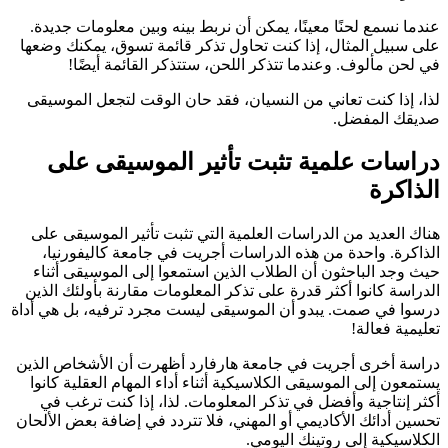
عندما نسمع لحنًا معينًا، يمكن أن نربط بينه وبين معلومات جديدة.
على سبيل المثال، إذا كنت تحاول تذكر قائمة تسوق، يمكنك وضعها
في لحن مألوف. وعندما تتذكر اللحن، ستتذكر القائمة أيضًا!
لذا، إذا كنت تعاني من النسيان، فقد حان الوقت لتجعل الموسيقى
صديقك المفضل.
دراسات علمية تثبت تأثير الموسيقى على
الذاكرة
هناك العديد من الدراسات العلمية التي تثبت تأثير الموسيقى على
الذاكرة. واحدة من هذه الدراسات أجريت في جامعة كاليفورنيا،
حيث وجد الباحثون أن الطلاب الذين استمعوا إلى الموسيقى أثناء
الدراسة كانوا أكثر قدرة على تذكر المعلومات مقارنة بأولئك الذين
درسوا في صمت. يبدو أن الموسيقى ليست مجرد ترفيه، بل هي أداة
تعليمية فعالة!
دراسة أخرى أجريت في جامعة هارفارد أظهرت أن الأشخاص الذين
يستمعون إلى الموسيقى الكلاسيكية أثناء أداء المهام العقلية كانوا
أكثر إنتاجية وأفضل في تذكر المعلومات. لذا، إذا كنت ترغب في
تحسين أدائك الأكاديمي أو المهني، فلا تتردد في إضافة بعض الألحان
الكلاسيكية إلى روتينك اليومي.