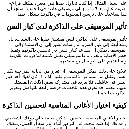
على سبيل المثال، إذا كنت تحاول حفظ نص معين، يمكنك قراءته
بصوت عالٍ مع الاستماع إلى موسيقى هادئة في الخلفية. ستجد أن
هذا يساعدك على ترسيخ المعلومات في ذاكرتك بشكل أفضل.
تأثير الموسيقى على الذاكرة لدى كبار السن
تأثير الموسيقى على الذاكرة ليس مقتصرًا فقط على الشباب، بل
يمتد أيضًا إلى كبار السن. الدراسات تشير إلى أن الاستماع إلى
الموسيقى يمكن أن يساعد كبار السن في تحسين ذاكرتهم وتقليل
خطر الإصابة بالخرف. فالموسيقى تعمل كمنبه للذكريات القديمة
وتساعدهم على التواصل مع ماضيهم.
علاوة على ذلك، يمكن للموسيقى أن تعزز من الحالة المزاجية لكبار
السن وتقلل من مشاعر الاكتئاب والقلق. لذا، إذا كان لديك أحد كبار
السن في عائلتك، فلا تتردد في مشاركة بعض الألحان المفضلة
لديهم معهم. قد تكون هذه اللحظات فرصة رائعة للتواصل وتعزيز
الذكريات الجميلة.
كيفية اختيار الأغاني المناسبة لتحسين الذاكرة
اختيار الأغاني المناسبة لتحسين الذاكرة يعتمد على ذوقك الشخصي
وأهدافك. إذا كنت تبحث عن التركيز أثناء الدراسة أو العمل، يمكنك
اختيار موسيقى هادئة مثل البيانو أو الجاز. أما إذا كنت ترغب في