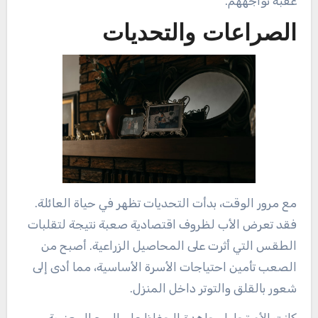
عقبة تواجههم.
الصراعات والتحديات
مع مرور الوقت، بدأت التحديات تظهر في حياة العائلة.
فقد تعرض الأب لظروف اقتصادية صعبة نتيجة لتقلبات
الطقس التي أثرت على المحاصيل الزراعية. أصبح من
الصعب تأمين احتياجات الأسرة الأساسية، مما أدى إلى
شعور بالقلق والتوتر داخل المنزل.