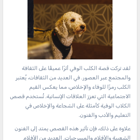
لقد تركت قصة الكلب الوفي أثرًا عميقًا على الثقافة
والمجتمع عبر العصور. في العديد من الثقافات، يُعتبر
الكلب رمزًا للوفاء والإخلاص، مما يعكس القيم
الاجتماعية التي تعزز العلاقات الإنسانية. تُستخدم قصص
الكلاب الوفية كأمثلة على الشجاعة والإخلاص في
التعليم والأدب والفنون.
علاوة على ذلك، فإن تأثير هذه القصص يمتد إلى الفنون
الشعبية والأفلام والمسرحيات. العديد من الأفلام