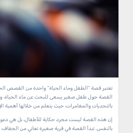
تعتبر قصة “الطفل وماء الحياة” واحدة من القصص الخيالية التي تحمل في طياتها معاني عميقة ودروسًا قيمة. تدور أحداث
القصة حول طفل صغير يسعى للبحث عن ماء الحياة، وه
بالتحديات والمغامرات، حيث يتعلم من خلالها أهمية الإ
إن هذه القصة ليست مجرد حكاية للأطفال، بل هي دعوة لل
بالنفس. تبدأ القصة في قرية صغيرة تعاني من الجفاف، حي