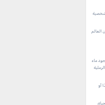
 شخصية
 العالم
جود ماء
لرملية
 أو
ياة،