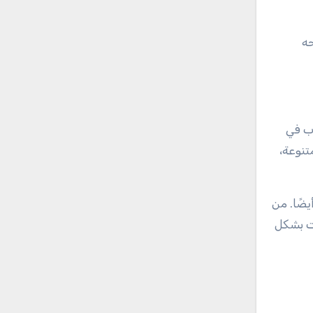
جه
رب في
تنوعة،
ضًا. من
ت بشكل