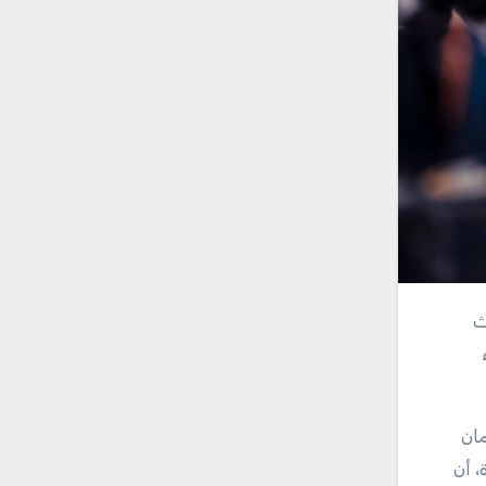
مان
، أن