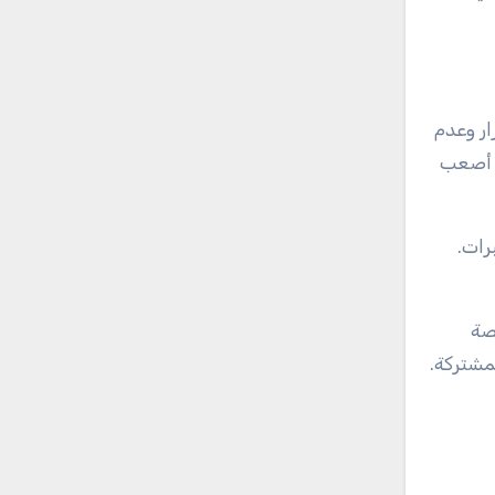
ار وعدم
ي أصعب
رات.
قصة
مشتركة.