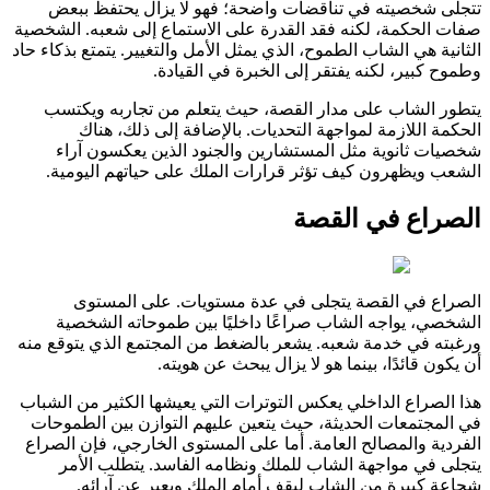
تتجلى شخصيته في تناقضات واضحة؛ فهو لا يزال يحتفظ ببعض
صفات الحكمة، لكنه فقد القدرة على الاستماع إلى شعبه. الشخصية
الثانية هي الشاب الطموح، الذي يمثل الأمل والتغيير. يتمتع بذكاء حاد
وطموح كبير، لكنه يفتقر إلى الخبرة في القيادة.
يتطور الشاب على مدار القصة، حيث يتعلم من تجاربه ويكتسب
الحكمة اللازمة لمواجهة التحديات. بالإضافة إلى ذلك، هناك
شخصيات ثانوية مثل المستشارين والجنود الذين يعكسون آراء
الشعب ويظهرون كيف تؤثر قرارات الملك على حياتهم اليومية.
الصراع في القصة
الصراع في القصة يتجلى في عدة مستويات. على المستوى
الشخصي، يواجه الشاب صراعًا داخليًا بين طموحاته الشخصية
ورغبته في خدمة شعبه. يشعر بالضغط من المجتمع الذي يتوقع منه
أن يكون قائدًا، بينما هو لا يزال يبحث عن هويته.
هذا الصراع الداخلي يعكس التوترات التي يعيشها الكثير من الشباب
في المجتمعات الحديثة، حيث يتعين عليهم التوازن بين الطموحات
الفردية والمصالح العامة. أما على المستوى الخارجي، فإن الصراع
يتجلى في مواجهة الشاب للملك ونظامه الفاسد. يتطلب الأمر
شجاعة كبيرة من الشاب ليقف أمام الملك ويعبر عن آرائه.