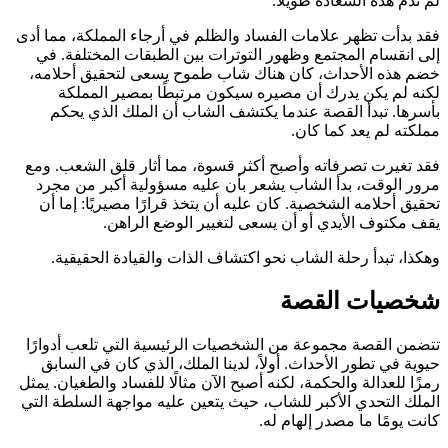
لم تدم هذه السعادة طويلاً.
فقد بدأت تظهر علامات الفساد والظلم في أرجاء المملكة، مما أدى
إلى انقسام المجتمع وظهور التوترات بين الطبقات المختلفة. في
خضم هذه الأحداث، كان هناك شاب طموح يسعى لتحقيق أحلامه،
لكنه لم يكن يدرك أن مصيره سيكون مرتبطًا بمصير المملكة
بأسرها. تبدأ القصة عندما يكتشف الشاب أن الملك الذي يحكم
مملكته لم يعد كما كان.
فقد تغيرت تصرفاته وأصبح أكثر قسوة، مما أثار قلق الشعب. ومع
مرور الوقت، بدأ الشاب يشعر بأن عليه مسؤولية أكبر من مجرد
تحقيق أحلامه الشخصية. كان عليه أن يتخذ قرارًا مصيريًا: إما أن
يقف مكتوف الأيدي أو أن يسعى لتغيير الوضع الراهن.
وهكذا، تبدأ رحلة الشاب نحو اكتشاف الذات والقيادة الحقيقية.
شخصيات القصة
تتضمن القصة مجموعة من الشخصيات الرئيسية التي تلعب أدوارًا
حيوية في تطور الأحداث. أولاً، لدينا الملك، الذي كان في السابق
رمزًا للعدالة والحكمة، لكنه أصبح الآن مثالًا للفساد والطغيان. يمثل
الملك التحدي الأكبر للشاب، حيث يتعين عليه مواجهة السلطة التي
كانت يومًا ما مصدر إلهام له.