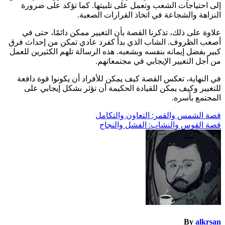
إلى احتياجات الشعب وتعمل على تلبيتها. كما تؤكد على ضرورة
النزاهة والشجاعة في اتخاذ القرارات الصعبة.
علاوة على ذلك، تذكرنا القصة بأن التغيير ممكن دائمًا، حتى في
أصعب الظروف. الشاب الذي بدأ كفرد عادي تمكن من إحداث فرق
كبير بفضل إيمانه بنفسه وبشعبه. هذه الرسالة تلهم الكثيرين للعمل
من أجل التغيير الإيجابي في مجتمعاتهم.
في النهاية، تعكس القصة كيف يمكن للأفراد أن يكونوا قوة دافعة
للتغيير وكيف يمكن للقيادة الحكيمة أن تؤثر بشكل إيجابي على
المجتمع بأسره.
تصفّح
قصة الشمس والقمر: التعاون والتكامل
قصة القوس والنشاب: الفشل والنجاح
المقالات
By
alkrsan