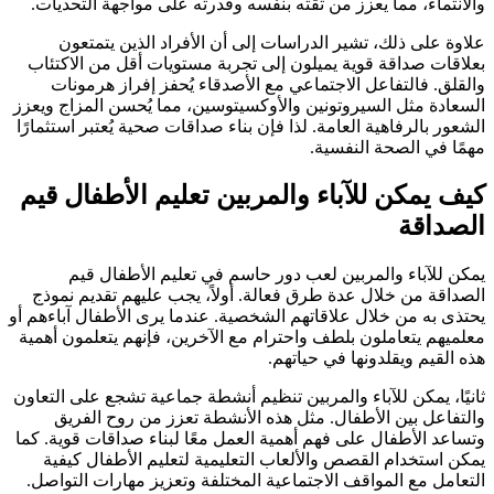
والانتماء، مما يعزز من ثقته بنفسه وقدرته على مواجهة التحديات.
علاوة على ذلك، تشير الدراسات إلى أن الأفراد الذين يتمتعون
بعلاقات صداقة قوية يميلون إلى تجربة مستويات أقل من الاكتئاب
والقلق. فالتفاعل الاجتماعي مع الأصدقاء يُحفز إفراز هرمونات
السعادة مثل السيروتونين والأوكسيتوسين، مما يُحسن المزاج ويعزز
الشعور بالرفاهية العامة. لذا فإن بناء صداقات صحية يُعتبر استثمارًا
مهمًا في الصحة النفسية.
كيف يمكن للآباء والمربين تعليم الأطفال قيم
الصداقة
يمكن للآباء والمربين لعب دور حاسم في تعليم الأطفال قيم
الصداقة من خلال عدة طرق فعالة. أولاً، يجب عليهم تقديم نموذج
يحتذى به من خلال علاقاتهم الشخصية. عندما يرى الأطفال آباءهم أو
معلميهم يتعاملون بلطف واحترام مع الآخرين، فإنهم يتعلمون أهمية
هذه القيم ويقلدونها في حياتهم.
ثانيًا، يمكن للآباء والمربين تنظيم أنشطة جماعية تشجع على التعاون
والتفاعل بين الأطفال. مثل هذه الأنشطة تعزز من روح الفريق
وتساعد الأطفال على فهم أهمية العمل معًا لبناء صداقات قوية. كما
يمكن استخدام القصص والألعاب التعليمية لتعليم الأطفال كيفية
التعامل مع المواقف الاجتماعية المختلفة وتعزيز مهارات التواصل.