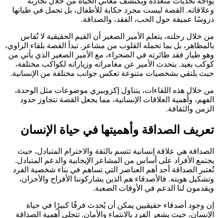
يواجه تحديات متعددة ويكتشف معاني الحياة من خلال تجاربه
وعلاقاته. القصة ليست مجرد حكاية للأطفال، بل تحمل في طياتها
دروسًا عميقة حول الحب، الفقد، والصداقة.
من خلال رحلته، يتعلم الأمير الصغير أن القيم الحقيقية لا تُقاس
بالمظاهر، بل بما تحمله القلوب من مشاعر. تبدأ القصة بلقاء الراوي،
وهو طيار فقد طائرته في الصحراء، مع الأمير الصغير الذي يأتي من
كوكب بعيد. يتحدث الأمير عن مغامراته وزياراته لكواكب مختلفة،
حيث يلتقي بشخصيات متنوعة تعكس جوانب مختلفة من الإنسانية.
من خلال هذه اللقاءات، يتناول إكزوبيري موضوعات مثل الوحدة،
الفهم، وأهمية العلاقات الإنسانية، مما يجعل القصة تتجاوز حدود
الزمن والثقافة.
تعريف الصداقة وأهميتها في حياة الإنسان
الصداقة هي علاقة إنسانية تتسم بالثقة والاحترام المتبادل، حيث
يجتمع الأفراد على أساس من المشاعر الإيجابية والدعم المتبادل.
تُعتبر الصداقة أحد أهم العناصر التي تساهم في بناء شخصية الفرد
وتشكيل هويته. فالأصدقاء هم الذين يشاركوننا الأفراح والأحزان،
ويقدمون لنا الدعم في الأوقات الصعبة.
إن وجود أصدقاء حقيقيين يمكن أن يُحدث فرقًا كبيرًا في حياة
الإنسان، حيث يشعر الفرد بالانتماء والأمان. تتجلى أهمية الصداقة