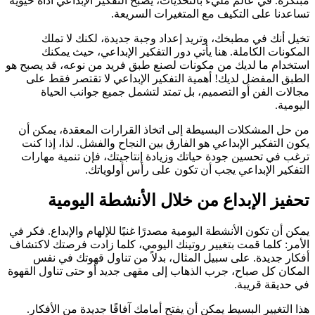
مبتكرة. في عالم مليء بالتحديات، يصبح التفكير الإبداعي أداة حيوية
تساعدنا على التكيف مع المتغيرات السريعة.
تخيل أنك في مطبخك، وتريد إعداد وجبة جديدة، لكنك لا تملك
المكونات الكاملة. هنا يأتي دور التفكير الإبداعي، حيث يمكنك
استخدام ما لديك من مكونات لصنع طبق فريد من نوعه، قد يصبح هو
الطبق المفضل لديك! أهمية التفكير الإبداعي لا تقتصر فقط على
مجالات الفن أو التصميم، بل تمتد لتشمل جميع جوانب الحياة
اليومية.
من حل المشكلات البسيطة إلى اتخاذ القرارات المعقدة، يمكن أن
يكون التفكير الإبداعي هو الفارق بين النجاح والفشل. لذا، إذا كنت
ترغب في تحسين جودة حياتك وزيادة إنتاجيتك، فإن تنمية مهارات
التفكير الإبداعي يجب أن تكون على رأس أولوياتك.
تحفيز الإبداع من خلال الأنشطة اليومية
يمكن أن تكون الأنشطة اليومية مصدرًا غنيًا للإلهام والإبداع. فكر في
الأمر: كلما قمت بتغيير روتينك اليومي، كلما زادت فرصتك لاكتشاف
أفكار جديدة. على سبيل المثال، بدلاً من تناول قهوتك في نفس
المكان كل صباح، جرب الذهاب إلى مقهى جديد أو حتى تناول القهوة
في حديقة قريبة.
هذا التغيير البسيط يمكن أن يفتح أمامك آفاقًا جديدة من الأفكار.