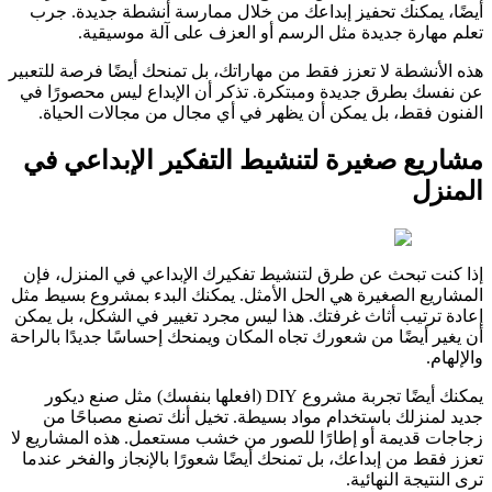
أيضًا، يمكنك تحفيز إبداعك من خلال ممارسة أنشطة جديدة. جرب
تعلم مهارة جديدة مثل الرسم أو العزف على آلة موسيقية.
هذه الأنشطة لا تعزز فقط من مهاراتك، بل تمنحك أيضًا فرصة للتعبير
عن نفسك بطرق جديدة ومبتكرة. تذكر أن الإبداع ليس محصورًا في
الفنون فقط، بل يمكن أن يظهر في أي مجال من مجالات الحياة.
مشاريع صغيرة لتنشيط التفكير الإبداعي في
المنزل
إذا كنت تبحث عن طرق لتنشيط تفكيرك الإبداعي في المنزل، فإن
المشاريع الصغيرة هي الحل الأمثل. يمكنك البدء بمشروع بسيط مثل
إعادة ترتيب أثاث غرفتك. هذا ليس مجرد تغيير في الشكل، بل يمكن
أن يغير أيضًا من شعورك تجاه المكان ويمنحك إحساسًا جديدًا بالراحة
والإلهام.
يمكنك أيضًا تجربة مشروع DIY (افعلها بنفسك) مثل صنع ديكور
جديد لمنزلك باستخدام مواد بسيطة. تخيل أنك تصنع مصباحًا من
زجاجات قديمة أو إطارًا للصور من خشب مستعمل. هذه المشاريع لا
تعزز فقط من إبداعك، بل تمنحك أيضًا شعورًا بالإنجاز والفخر عندما
ترى النتيجة النهائية.