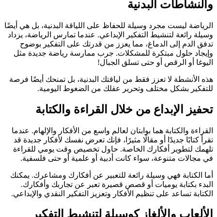
والنشاطات البدنية
الرياضة ليست مجرد وسيلة للحفاظ على اللياقة البدنية، بل هي أيضًا
وسيلة رائعة لتنشيط التفكير الإبداعي. عندما تمارس الرياضة، يزداد
تدفق الدم إلى الدماغ، مما يعزز من قدرتك على التفكير بوضوح
وإيجاد حلول مبتكرة للمشكلات. جرب ممارسة رياضة جديدة مثل
اليوغا أو الرقص أو حتى تسلق الجبال!
هذه الأنشطة لا تعزز فقط من لياقتك البدنية، بل تمنحك أيضًا فرصة
للتفكير بشكل مختلف وتحرير عقلك من الضغوط اليومية.
تحفيز الإبداع من خلال القراءة والكتابة
القراءة والكتابة هما بوابتان لعالم واسع من الأفكار والإلهام. عندما
تقرأ كتابًا جديدًا أو مقالًا مثيرًا، فإنك تعرض نفسك لأفكار جديدة قد
تلهمك لتطوير أفكارك الخاصة. حاول تخصيص وقت يومي للقراءة
في مجالات متنوعة، سواء كانت أدبية أو علمية أو حتى فلسفية.
أما الكتابة فهي وسيلة رائعة للتعبير عن أفكارك ومشاعرك. يمكنك
البدء بكتابة يوميات أو قصص قصيرة تعبر عن تجاربك وأفكارك.
الكتابة تساعد على تنظيم الأفكار وتعزيز التفكير النقدي والإبداعي.
الألعاب والألغاز كوسيلة لتنشيط التفكير